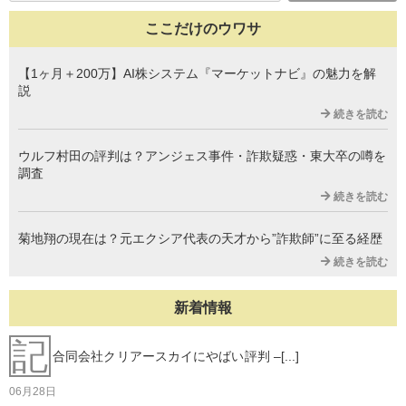
ここだけのウワサ
【1ヶ月＋200万】AI株システム『マーケットナビ』の魅力を解
説
続きを読む
ウルフ村田の評判は？アンジェス事件・詐欺疑惑・東大卒の噂を
調査
続きを読む
菊地翔の現在は？元エクシア代表の天才から”詐欺師”に至る経歴
続きを読む
新着情報
記
合同会社クリアースカイにやばい評判 –[...]
06月28日