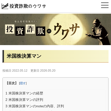
t
o
g
g
l
e
n
a
v
i
g
a
t
i
米国株決算マン
o
n
投稿日 2022.05.12
更新日 2026.05.20
【目次】
[
隠す
]
1
米国株決算マンの経歴
2
米国株決算マンの評判
3
米国株決算マンのnoteの内容、評判