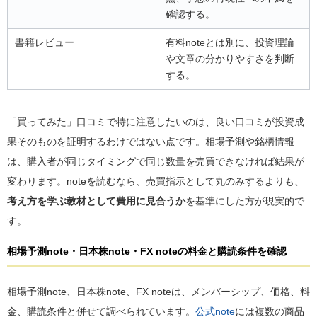
確認する。
書籍レビュー
有料noteとは別に、投資理論
や文章の分かりやすさを判断
する。
「買ってみた」口コミで特に注意したいのは、良い口コミが投資成
果そのものを証明するわけではない点です。相場予測や銘柄情報
は、購入者が同じタイミングで同じ数量を売買できなければ結果が
変わります。noteを読むなら、売買指示として丸のみするよりも、
考え方を学ぶ教材として費用に見合うか
を基準にした方が現実的で
す。
相場予測note・日本株note・FX noteの料金と購読条件を確認
相場予測note、日本株note、FX noteは、メンバーシップ、価格、料
金、購読条件と併せて調べられています。
公式note
には複数の商品