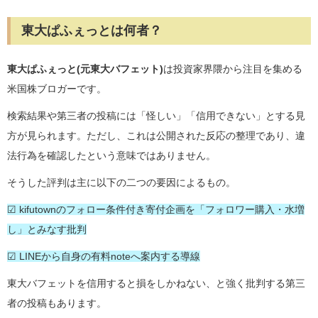
東大ぱふぇっとは何者？
東大ぱふぇっと(元東大バフェット)
は投資家界隈から注目を集める
米国株ブロガーです。
検索結果や第三者の投稿には「怪しい」「信用できない」とする見
方が見られます。ただし、これは公開された反応の整理であり、違
法行為を確認したという意味ではありません。
そうした評判は主に以下の二つの要因によるもの。
☑ kifutownのフォロー条件付き寄付企画を「フォロワー購入・水増
し」とみなす批判
☑ LINEから自身の有料noteへ案内する導線
東大バフェットを信用すると損をしかねない、と強く批判する第三
者の投稿もあります。