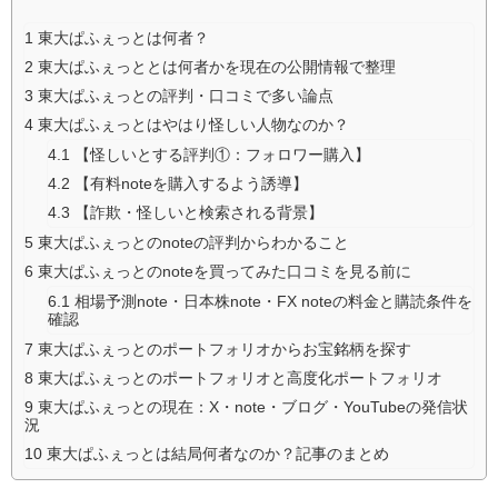
1
東大ぱふぇっとは何者？
2
東大ぱふぇっととは何者かを現在の公開情報で整理
3
東大ぱふぇっとの評判・口コミで多い論点
4
東大ぱふぇっとはやはり怪しい人物なのか？
4.1
【怪しいとする評判①：フォロワー購入】
4.2
【有料noteを購入するよう誘導】
4.3
【詐欺・怪しいと検索される背景】
5
東大ぱふぇっとのnoteの評判からわかること
6
東大ぱふぇっとのnoteを買ってみた口コミを見る前に
6.1
相場予測note・日本株note・FX noteの料金と購読条件を
確認
7
東大ぱふぇっとのポートフォリオからお宝銘柄を探す
8
東大ぱふぇっとのポートフォリオと高度化ポートフォリオ
9
東大ぱふぇっとの現在：X・note・ブログ・YouTubeの発信状
況
10
東大ぱふぇっとは結局何者なのか？記事のまとめ