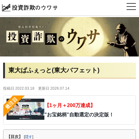
t
o
g
g
l
e
n
a
v
i
g
a
t
i
東大ぱふぇっと(東大バフェット)
o
n
投稿日 2022.03.18
更新日 2026.07.14
【1ヶ月＋200万達成】
"お宝銘柄"自動選定の決定版！
【目次】
[
隠す
]