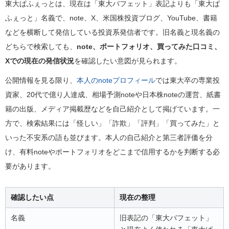
東大ぱふぇっとは、現在は「東大バフェット」表記よりも「東大ぱ
ふぇっと」名義で、note、X、米国株投資ブログ、YouTube、書籍
などを横断して発信している投資系発信者です。旧名義と現名義の
どちらで検索しても、
note、ポートフォリオ、買ってみた口コミ、
Xでの現在の発信状況
を確認したい意図が見られます。
公開情報を見る限り、
本人のnoteプロフィール
では東大卒の専業投
資家、20代で億り人達成、相場予測noteや日本株noteの運営、紙書
籍の出版、メディア掲載歴などを自己紹介として掲げています。一
方で、検索結果には「怪しい」「詐欺」「評判」「買ってみた」と
いった不安系の語も並びます。本人の自己紹介と第三者評価を分
け、有料noteやポートフォリオをどこまで信用するかを判断する必
要があります。
確認したい点
現在の整理
名義
旧表記の「東大バフェット」