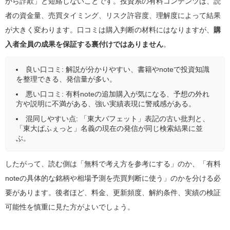
から詐欺」と短絡しないことです。投資系の有料コンテンツは、読
者の資金量、売買タイミング、リスク許容度、理解度によって結果
が大きく変わります。口コミは購入判断の材料にはなりますが、
購
入者全員の成果を保証する裏付けではありません
。
良い口コミ: 解説が分かりやすい、書籍やnoteで投資知識
を整理できる、発信量が多い。
悪い口コミ: 有料noteの追加購入が気になる、予想の外れ
方や説明に不満がある、強い実績表現に警戒感がある。
混同しやすい点: 「東大バフェット」表記の古い批判と、
「東大ぱふぇっと」名義の現在の発信が同じ検索結果に並
ぶ。
したがって、読む側は「無料で考え方を参考にする」のか、「有料
noteの具体的な銘柄や相場予測を売買判断に使う」のかを分ける必
要があります。後者ほど、料金、更新頻度、解約条件、実績の検証
可能性を慎重に見た方がよいでしょう。