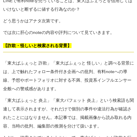
LINEで有料noteを売っていることは、東大ぱふぇっとを信用しては
いけないと断ずるに値する行為なのか？
どう思うかはアナタ次第です。
では次に肝心のnoteの内容や評判について見ていきます。
【詐欺・怪しいと検索される背景】
「東大ぱふぇっと 詐欺」「東大ぱふぇっと 怪しい」と調べる背景に
は、上で触れたフォロー条件付き企画への批判、有料noteへの導
線、予想やポートフォリオに対する不満、投資系インフルエンサー
全般への警戒感があります。
「東大ぱふぇっと 炎上」「東大バフェット 炎上」という検索語も関
連して表示されますが、それだけで個別の事件や違法行為が確認さ
れたことにはなりません。本記事では、掲載画像から読み取れる内
容、当時の批判、編集部の推測を分けて扱います。