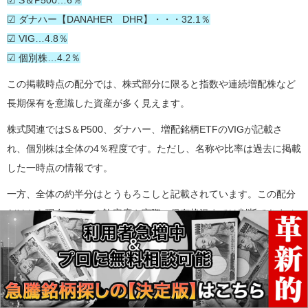
☑ S＆P500…6％
☑ ダナハー【DANAHER DHR】・・・32.1％
☑ VIG…4.8％
☑ 個別株…4.2％
この掲載時点の配分では、株式部分に限ると指数や連続増配株など
長期保有を意識した資産が多く見えます。
株式関連ではS＆P500、ダナハー、増配銘柄ETFのVIGが記載さ
れ、個別株は全体の4％程度です。ただし、名称や比率は過去に掲載
した一時点の情報です。
一方、全体の約半分はとうもろこしと記載されています。この配分
だけから現在のリスク許容度や実際の保有状況までは判断できませ
ん。
既存本文では、東大ぱふぇっとが株の長期投資について強い表現で
語っていたことを紹介しています。これは本人の見解であり、必勝
法が客観的に確立したという意味ではありません。