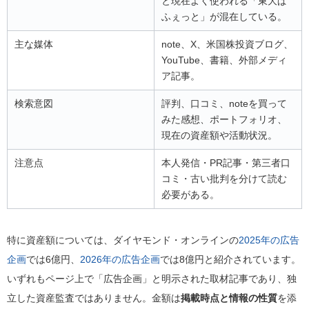
と現在よく使われる「東大ぱ
ふぇっと」が混在している。
主な媒体
note、X、米国株投資ブログ、
YouTube、書籍、外部メディ
ア記事。
検索意図
評判、口コミ、noteを買って
みた感想、ポートフォリオ、
現在の資産額や活動状況。
注意点
本人発信・PR記事・第三者口
コミ・古い批判を分けて読む
必要がある。
特に資産額については、ダイヤモンド・オンラインの
2025年の広告
企画
では6億円、
2026年の広告企画
では8億円と紹介されています。
いずれもページ上で「広告企画」と明示された取材記事であり、独
立した資産監査ではありません。金額は
掲載時点と情報の性質
を添