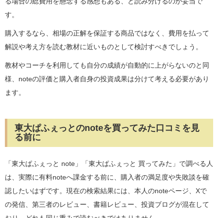
る場合の総費用を懸念する感想もある、と読み分けるのが妥当で
す。
購入するなら、相場の正解を保証する商品ではなく、費用を払って
解説や考え方を読む教材に近いものとして検討すべきでしょう。
教材やコーチを利用しても自分の成績が自動的に上がらないのと同
様、noteの評価と購入者自身の投資成果は分けて考える必要があり
ます。
東大ぱふぇっとのnoteを買ってみた口コミを見
る前に
「東大ぱふぇっと note」「東大ぱふぇっと 買ってみた」で調べる人
は、実際に有料noteへ課金する前に、購入者の満足度や失敗談を確
認したいはずです。現在の検索結果には、本人のnoteページ、Xで
の発信、第三者のレビュー、書籍レビュー、投資ブログが混在して
おり、どれも同じ重みで読むべきではありません。