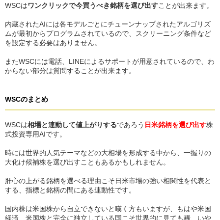
WSCは
ワンクリックで今買うべき銘柄を選び出す
ことが出来ます。
内蔵されたAIには各モデルごとにチューンナップされたアルゴリズ
ムが最初からプログラムされているので、スクリーニング条件など
を設定する必要はありません。
またWSCには電話、LINEによるサポートが用意されているので、わ
からない部分は質問することが出来ます。
WSCのまとめ
WSCは
相場と連動して値上がりする
であろう
日米銘柄を選び出す
株
式投資専用AIです。
時には世界的人気テーマなどの大相場を形成する中から、一握りの
大化け候補株を選び出すこともあるかもしれません。
肝心の上がる銘柄を選べる理由こそ日米市場の強い相関性を代表と
する、指標と銘柄の間にある連動性です。
国内株は米国株から自立できないと嘆く方もいますが、もはや米国
経済、米国株と完全に独立している国こそ世界的に見ても稀、いや