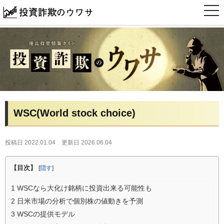
t
o
g
g
l
e
n
a
v
i
g
a
t
i
WSC(World stock choice)
o
n
投稿日 2022.01.04
更新日 2026.06.04
【目次】
[
隠す
]
1
WSCなら大化け銘柄に投資出来る可能性も
2
日米市場の分析で個別株の値動きを予測
3
WSCの提供モデル