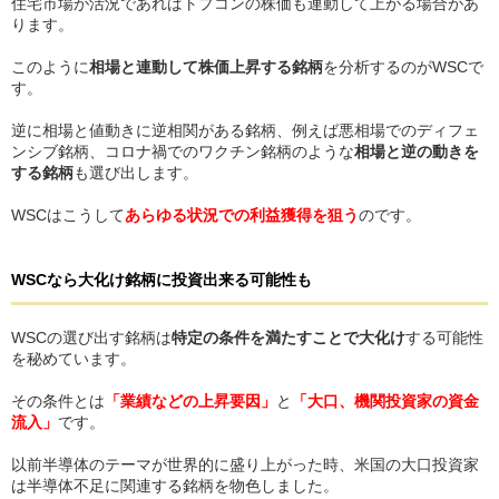
住宅市場が活況であればトプコンの株価も連動して上がる場合があ
ります。
このように
相場と連動して株価上昇する銘柄
を分析するのがWSCで
す。
逆に相場と値動きに逆相関がある銘柄、例えば悪相場でのディフェ
ンシブ銘柄、コロナ禍でのワクチン銘柄のような
相場と逆の動きを
する銘柄
も選び出します。
WSCはこうして
あらゆる状況での利益獲得を狙う
のです。
WSCなら大化け銘柄に投資出来る可能性も
WSCの選び出す銘柄は
特定の条件を満たすことで大化け
する可能性
を秘めています。
その条件とは
「業績などの上昇要因」
と
「大口、機関投資家の資金
流入」
です。
以前半導体のテーマが世界的に盛り上がった時、米国の大口投資家
は半導体不足に関連する銘柄を物色しました。