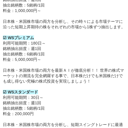
抽出銘柄数：5銘柄/1回
料金：1,000,000円～
日本株・米国株市場の両方を分析し、その時々による市場テーマに
沿った短期上昇期待の株をそれぞれの市場から1株ずつ抽出します。
☑ WSプレミアム
利用可能期間：180日～
銘柄抽出頻度：週1回
抽出銘柄数：6銘柄/1回
料金：5,000,000円～
日本株・米国株市場の両方を最新ＡＩが徹底分析！！ 世界の株式マ
ーケットの潮流を完全網羅する事で、日本株だけでも米国株だけで
も成し得ない究極の株式投資を実現しましょう！
☑ WSスタンダード
利用可能期間：30日～
銘柄抽出頻度：週1回
抽出銘柄数：5銘柄/1回
料金：200,000円
日本株・米国株市場の両方を分析し、短期スイングトレードに最適