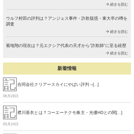
続きを読む
ウルフ村田の評判は？アンジェス事件・詐欺疑惑・東大卒の噂を
調査
続きを読む
菊地翔の現在は？元エクシア代表の天才から”詐欺師”に至る経歴
続きを読む
新着情報
記
合同会社クリアースカイにやばい評判 –[...]
06月28日
記
襟川亜衣とは？コーエーテクモ株主・光優HDとの関[...]
05月24日