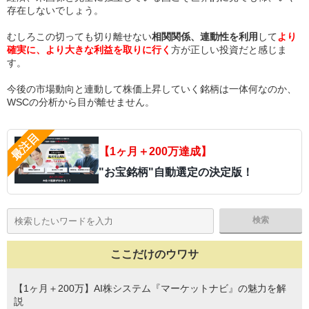
存在しないでしょう。
むしろこの切っても切り離せない
相関関係、連動性を利用
して
より
確実に、より大きな利益を取りに行く
方が正しい投資だと感じま
す。
今後の市場動向と連動して株価上昇していく銘柄は一体何なのか、
WSCの分析から目が離せません。
【1ヶ月＋200万達成】
"お宝銘柄"自動選定の決定版！
ここだけのウワサ
【1ヶ月＋200万】AI株システム『マーケットナビ』の魅力を解
説