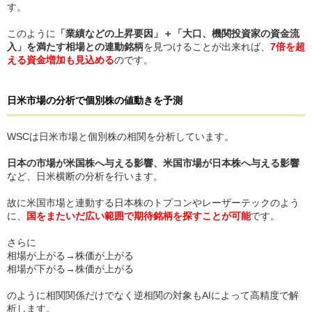
す。
このように
「業績などの上昇要因」＋「大口、機関投資家の資金流
入」を満たす相場との連動銘柄
を見つけることが出来れば、
7倍を超
える資金増加も見込める
のです。
日米市場の分析で個別株の値動きを予測
WSCは日米市場と個別株の相関を分析しています。
日本の市場が米国株へ与える影響、米国市場が日本株へ与える影響
など、日米横断の分析を行います。
故に米国市場と連動する日本株のトプコンやレーザーテックのよう
に、
国をまたいだ広い範囲で期待銘柄を探すことが可能
です。
さらに
相場が上がる→株価が上がる
相場が下がる→株価が上がる
のように相関関係だけでなく逆相関の対象もAIによって高精度で解
析します。