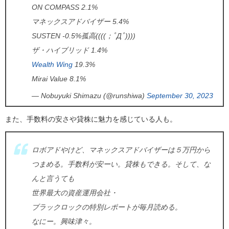
ON COMPASS 2.1%
マネックスアドバイザー 5.4%
SUSTEN -0.5%孤高((((；ﾟДﾟ))))
ザ・ハイブリッド 1.4%
Wealth Wing
19.3%
Mirai Value 8.1%
— Nobuyuki Shimazu (@runshiwa)
September 30, 2023
また、手数料の安さや貸株に魅力を感じている人も。
ロボアドやけど、マネックスアドバイザーは５万円から
つまめる。手数料が安ーい。貸株もできる。そして、な
んと言うても
世界最大の資産運用会社・
ブラックロックの特別レポートが毎月読める。
なにー。興味津々。