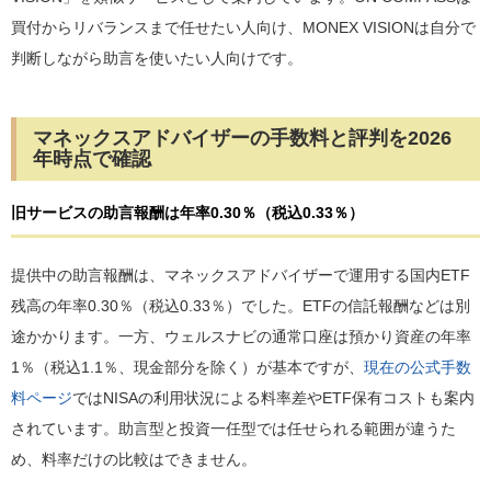
買付からリバランスまで任せたい人向け、MONEX VISIONは自分で
判断しながら助言を使いたい人向けです。
マネックスアドバイザーの手数料と評判を2026
年時点で確認
旧サービスの助言報酬は年率0.30％（税込0.33％）
提供中の助言報酬は、マネックスアドバイザーで運用する国内ETF
残高の年率0.30％（税込0.33％）でした。ETFの信託報酬などは別
途かかります。一方、ウェルスナビの通常口座は預かり資産の年率
1％（税込1.1％、現金部分を除く）が基本ですが、
現在の公式手数
料ページ
ではNISAの利用状況による料率差やETF保有コストも案内
されています。助言型と投資一任型では任せられる範囲が違うた
め、料率だけの比較はできません。