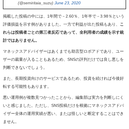
(@semiritaia_suzu)
June 23, 2020
掲載した投稿の中には、1年間で－2.60％、1年半で－3.98％という
評価損益を示す例がありました。一方で利益が出た投稿もあり、
こ
れらは投稿者ごとの第三者反応であって、全利用者の成績を示す統
計ではありません。
マネックスアドバイザーはあくまでも助言型ロボアドであり、ユー
ザーの裁量が入ることもあるため、SNSの評判だけでは良し悪しを
判断できないでしょう。
また、長期投資向けのサービスであるため、投資を続ければ今後好
転する可能性もあります。
悪い運用例が複数見つかったことから、編集部は実力を判断しにく
いと感じました。ただし、SNS投稿だけを根拠にマネックスアドバ
イザー全体の運用実績が悪い、または怪しいと断定することはでき
ません。