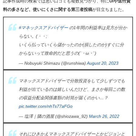
記事作成時の検索では悪い口コミも複数見つかり、特に
UIや送付資
料の多さなど、使いにくさに関する第三者投稿
が目立ちました。
#マネックスアドバイザー
の1年間の利益率は見方が分か
らない。(・・;
いくら払っていくら儲かったのか(損したのか)すぐに分
からないって致命的だと思うの(´・ω・`)
— Nobuyuki Shimazu (@runshiwa)
August 20, 2023
マネックスアドバイザーで分散投資をして少しずつでも
利益が出ているのは嬉しいんだけど、まさか毎回この数
の収益分配金関係書類の封筒が届くのかい…？
pic.twitter.com/nhTs77aFGo
— 塩澤｜隣の酒屋 (@shiozawa_92)
March 26, 2022
それにひきかえマネックスアドバイザーとかビジョンと