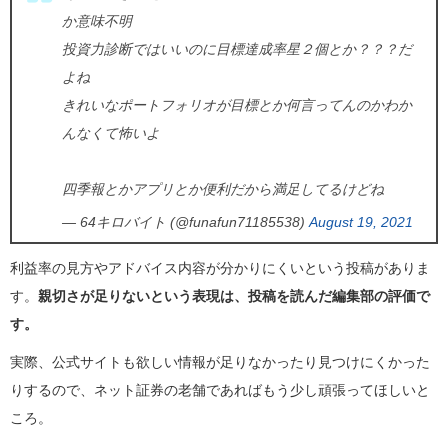
か意味不明
投資力診断ではいいのに目標達成率星２個とか？？？だ
よね
きれいなポートフォリオが目標とか何言ってんのかわか
んなくて怖いよ
四季報とかアプリとか便利だから満足してるけどね
— 64キロバイト (@funafun71185538)
August 19, 2021
利益率の見方やアドバイス内容が分かりにくいという投稿がありま
す。
親切さが足りないという表現は、投稿を読んだ編集部の評価で
す。
実際、公式サイトも欲しい情報が足りなかったり見つけにくかった
りするので、ネット証券の老舗であればもう少し頑張ってほしいと
ころ。