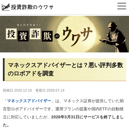
t
o
g
g
l
e
n
a
v
i
g
a
t
i
マネックスアドバイザーとは？悪い評判多数
o
n
のロボアドを調査
投稿日 2020.12.10
更新日 2026.07.14
「
マネックスアドバイザー
」は、マネックス証券が提供していた助
言型ロボアドバイザーです。運用プランの提案や国内ETFの自動積
立に対応していましたが、
2026年3月31日にサービスを終了しまし
た。