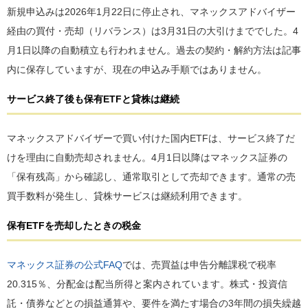
新規申込みは2026年1月22日に停止され、マネックスアドバイザー
経由の買付・売却（リバランス）は3月31日の大引けまででした。4
月1日以降の自動積立も行われません。過去の契約・解約方法は記事
内に保存していますが、現在の申込み手順ではありません。
サービス終了後も保有ETFと貸株は継続
マネックスアドバイザーで買い付けた国内ETFは、サービス終了だ
けを理由に自動売却されません。4月1日以降はマネックス証券の
「保有残高」から確認し、通常取引として売却できます。通常の売
買手数料が発生し、貸株サービスは継続利用できます。
保有ETFを売却したときの税金
マネックス証券の公式FAQ
では、売買益は申告分離課税で税率
20.315％、分配金は配当所得と案内されています。株式・投資信
託・債券などとの損益通算や、要件を満たす場合の3年間の損失繰越