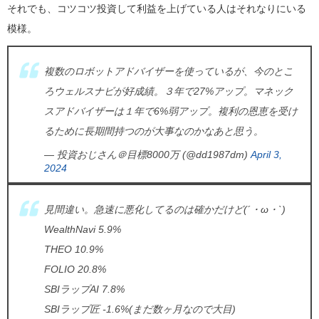
それでも、コツコツ投資して利益を上げている人はそれなりにいる
模様。
複数のロボットアドバイザーを使っているが、今のとこ
ろウェルスナビが好成績。３年で27%アップ。マネック
スアドバイザーは１年で6%弱アップ。複利の恩恵を受け
るために長期間持つのが大事なのかなあと思う。
— 投資おじさん＠目標8000万 (@dd1987dm)
April 3,
2024
見間違い。急速に悪化してるのは確かだけど(´・ω・`)
WealthNavi 5.9%
THEO 10.9%
FOLIO 20.8%
SBIラップAI 7.8%
SBIラップ匠 -1.6%(まだ数ヶ月なので大目)