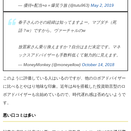
— 優待+配当+α＝爆笑ラ族 (@tutu963)
May 2, 2019
春子さんのその経緯は知ってますよー。マブダチ（死
語？w）ですから。ヴァーチャルのw
放置家さん乗り換えますか？自分はまだ未定です。マネ
ックスアドバイザーも手数料低くて魅力的に見えます。
— MoneyMonkey (@moneyellow)
October 14, 2018
このように評価している人はいるのですが、他のロボアドバイザー
に比べるとやはり地味な印象。近年はAIを搭載した投資助言型のロ
ボアドバイザーも出始めているので、時代遅れ感は否めないようで
す。
悪い口コミは多い