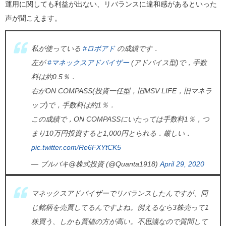
運用に関しても利益が出ない、リバランスに違和感があるといった
声が聞こえます。
私が使っている
#ロボアド
の成績です．
左が
#マネックスアドバイザー
(アドバイス型)で，手数
料は約0.5％．
右がON COMPASS(投資一任型，旧MSV LIFE，旧マネラ
ップ)で，手数料は約1％．
この成績で，ON COMPASSにいたっては手数料1％，つ
まり10万円投資すると1,000円とられる．厳しい．
pic.twitter.com/Re6FXYtCK5
— ブルバキ@株式投資 (@Quanta1918)
April 29, 2020
マネックスアドバイザーでリバランスしたんですが、同
じ銘柄を売買してるんですよね。例えるなら3株売って1
株買う、しかも買値の方が高い。不思議なので質問して