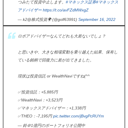
つみたて投資中止します。
#マネックス証券
#マネックス
アドバイザー
https://t.co/avFZdMWxgZ
— k2@株式投資🌍 (@golf63991)
September 16, 2022
ロボアドバイザーなんてどれも大差ないでしょ？
と思いきや、大きな相場変動を乗り越えた結果、保有し
ている銘柄で回復力に差が出てきました。
現状は投資信託 or WealthNaviですね(^^ゞ
✅投資信託：+5,885円
✅WealthNavi：+3,523円
✅マネックスアドバイザー：+1,338円
✅THEO：-7,195円
pic.twitter.com/jBvgPcRUYm
— 鈴＠1億円のポートフォリオ公開中