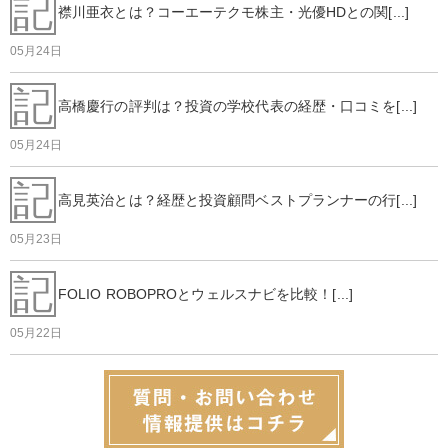
記
襟川亜衣とは？コーエーテクモ株主・光優HDとの関[...]
05月24日
記
高橋慶行の評判は？投資の学校代表の経歴・口コミを[...]
05月24日
記
高見英治とは？経歴と投資顧問ベストプランナーの行[...]
05月23日
記
FOLIO ROBOPROとウェルスナビを比較！[...]
05月22日