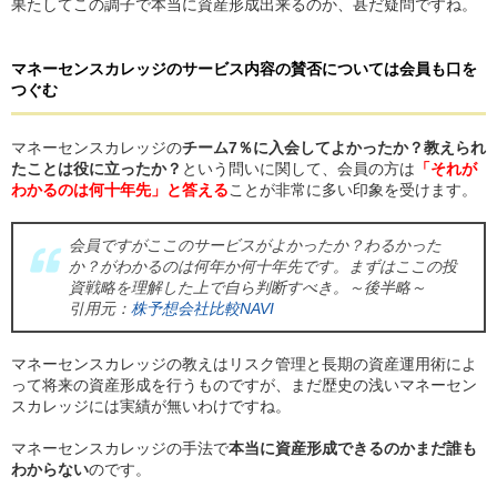
果たしてこの調子で本当に資産形成出来るのか、甚だ疑問ですね。
マネーセンスカレッジ
の
サービス内容の賛否については会員も口を
つぐむ
マネーセンスカレッジの
チーム7％に入会してよかったか？教えられ
たことは役に立ったか？
という問いに関して、会員の方は
「それが
わかるのは何十年先」と答える
ことが非常に多い印象を受けます。
会員ですがここのサービスがよかったか？わるかった
か？がわかるのは何年か何十年先です。まずはここの投
資戦略を理解した上で自ら判断すべき。～後半略～
引用元：
株予想会社比較NAVI
マネーセンスカレッジの教えはリスク管理と長期の資産運用術によ
って将来の資産形成を行うものですが、まだ歴史の浅いマネーセン
スカレッジには実績が無いわけですね。
マネーセンスカレッジの手法で
本当に資産形成できるのかまだ誰も
わからない
のです。