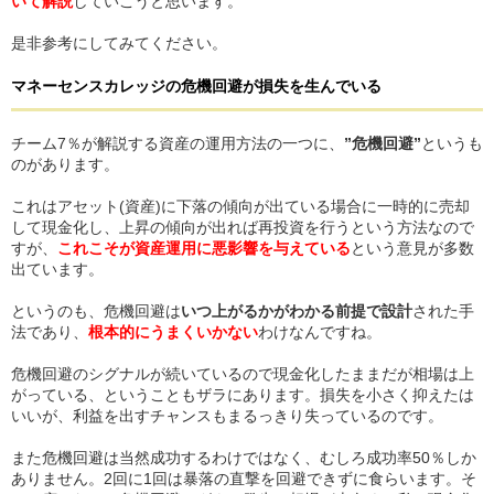
いて解説
していこうと思います。
是非参考にしてみてください。
マネーセンスカレッジ
の
危機回避が損失を生んでいる
チーム7％が解説する資産の運用方法の一つに、
”危機回避”
というも
のがあります。
これはアセット(資産)に下落の傾向が出ている場合に一時的に売却
して現金化し、上昇の傾向が出れば再投資を行うという方法なので
すが、
これこそが資産運用に悪影響を与えている
という意見が多数
出ています。
というのも、危機回避は
いつ上がるかがわかる前提で設計
された手
法であり、
根本的にうまくいかない
わけなんですね。
危機回避のシグナルが続いているので現金化したままだが相場は上
がっている、ということもザラにあります。損失を小さく抑えたは
いいが、利益を出すチャンスもまるっきり失っているのです。
また危機回避は当然成功するわけではなく、むしろ成功率50％しか
ありません。2回に1回は暴落の直撃を回避できずに食らいます。そ