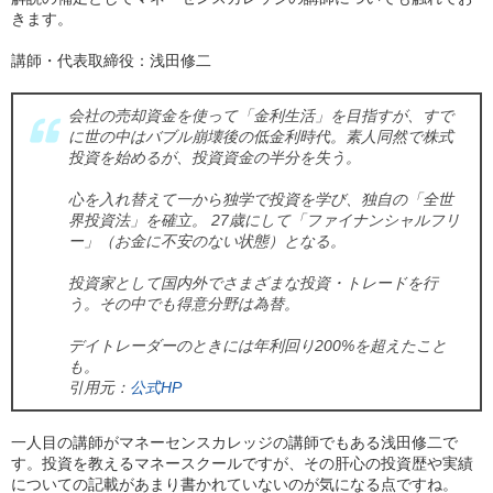
きます。
講師・代表取締役：浅田修二
会社の売却資金を使って「金利生活」を目指すが、すで
に世の中はバブル崩壊後の低金利時代。素人同然で株式
投資を始めるが、投資資金の半分を失う。
心を入れ替えて一から独学で投資を学び、独自の「全世
界投資法」を確立。 27歳にして「ファイナンシャルフリ
ー」（お金に不安のない状態）となる。
投資家として国内外でさまざまな投資・トレードを行
う。その中でも得意分野は為替。
デイトレーダーのときには年利回り200%を超えたこと
も。
引用元：
公式HP
一人目の講師がマネーセンスカレッジの講師でもある浅田修二で
す。投資を教えるマネースクールですが、その肝心の投資歴や実績
についての記載があまり書かれていないのが気になる点ですね。