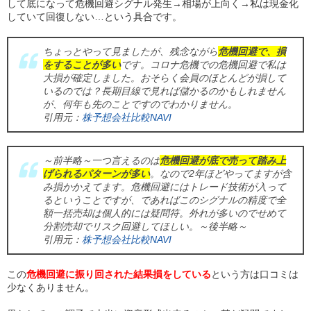
して底になって危機回避シグナル発生→相場が上向く→私は現金化
していて回復しない…という具合です。
ちょっとやって見ましたが、残念ながら
危機回避で、損
をすることが多い
です。コロナ危機での危機回避で私は
大損が確定しました。おそらく会員のほとんどが損して
いるのでは？長期目線で見れば儲かるのかもしれません
が、何年も先のことですのでわかりません。
引用元：
株予想会社比較NAVI
～前半略～一つ言えるのは
危機回避が底で売って踏み上
げられるパターンが多い
。なので2年ほどやってますが含
み損かかえてます。危機回避にはトレード技術が入って
るということですが、であればこのシグナルの精度で全
額一括売却は個人的には疑問符。外れが多いのでせめて
分割売却でリスク回避してほしい。～後半略～
引用元：
株予想会社比較NAVI
この
危機回避に振り回された結果損をしている
という方は口コミは
少なくありません。