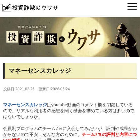
t
o
g
g
l
e
n
a
v
i
g
a
t
i
マネーセンスカレッジ
o
n
投稿日 2021.03.26
更新日 2026.05.24
マネーセンスカレッジ
はyoutube動画のコメント欄を閉鎖している
ので、リアルな利用者の感想を聞く機会を求めている方は多いので
はないでしょうか。
会員制プログラムのチーム7％に入会してみたいが、評判や成果がわ
からないので不安…そんな方のために、
チーム7％の評判と内容につ