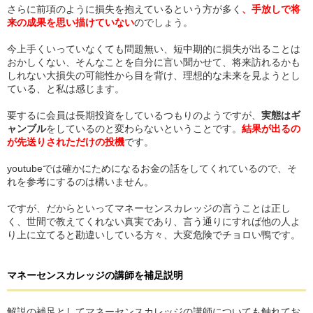
さらに前項のように損失を抱えているという方が多く
、手放しで将
来の成果を思い描けていない
のでしょう。
今上手くいっていなくても問題無い、短中期的に損失が出ることは
おかしくない、そんなことを自分に言い聞かせて、将来訪れるかも
しれない大損失の可能性から目を背け、理想的な未来を見ようとし
ている、と私は感じます。
要するに会員は長期投資をしているつもりのようですが、
実態はギ
ャンブル
をしているのと変わらないということです。
結果が出るの
が先送りされただけの投機
です。
youtubeでは確かにためになるお金の話をしてくれているので、そ
れを参考にするのは構いません。
ですが、だからといってマネーセンスカレッジの言うことは正し
く、世間で教えてくれない真実であり、言う通りにすれば他の人よ
り上に立てると勘違いしている方々、大変危険でチョロい鴨です。
マネーセンスカレッジ
の
講師を補足説明
解説の補足としてマネーセンスカレッジの講師についても触れてお