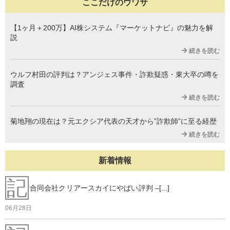
ここだけのウワサ
【1ヶ月＋200万】AI株システム『マーケットナビ』の魅力を解
説
続きを読む
ウルフ村田の評判は？アンジェス事件・詐欺疑惑・東大卒の噂を
調査
続きを読む
菊地翔の現在は？元エクシア代表の天才から”詐欺師”に至る経歴
続きを読む
新着情報
記
合同会社クリアースカイにやばい評判 –[...]
06月28日