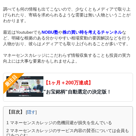
調べても何の情報も出てこないので、少なくともメディアで取り上
げられたり、寄稿を求められるような需要は無い人物ということが
わかります。
最近はYoutuberでも
NOBU塾
や
株の買い時を考えるチャンネル
な
ど、明確な根拠のある分かりやすい相場変動の要因解説などを行う
人物がおり、彼らはメディアでも取り上げられることが多いです。
マネーセンスカレッジにこだわらず情報収集することも投資の実力
向上には大事な要素かもしれませんよ。
【1ヶ月＋200万達成】
"お宝銘柄"自動選定の決定版！
【目次】
[
隠す
]
1
マネーセンスカレッジの危機回避が損失を生んでいる
2
マネーセンスカレッジのサービス内容の賛否については会員も
口をつぐむ