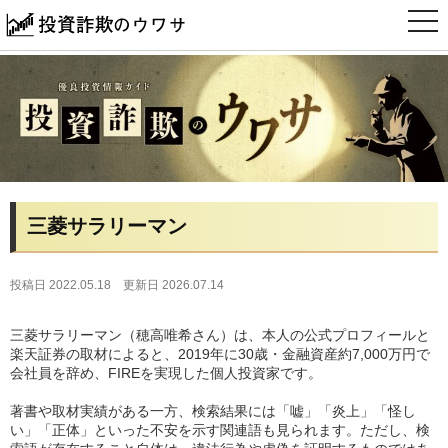
t
o
g
g
l
e
n
a
v
i
g
a
t
i
三菱サラリーマン
o
n
投稿日 2022.05.18
更新日 2026.07.14
三菱サラリーマン（穂高唯希さん）は、本人の公式プロフィールと
楽天証券の取材によると、2019年に30歳・金融資産約7,000万円で
会社員を辞め、FIREを実現した個人投資家です。
著書や取材実績がある一方、検索結果には「嘘」「炎上」「怪し
い」「正体」といった不安を示す関連語も見られます。ただし、検