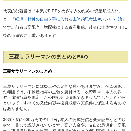
代表的な著書は『本気でFIREをめざす人のための資産形成入門』
と、
『経済・精神の自由を手に入れる主体的思考法 #シンFIRE論』
です。前者は高配当・増配株による資産形成、後者は主体性やFIRE
後の価値観に比重があります。
三菱サラリーマンのまとめとFAQ
三菱サラリーマンのまとめ
三菱サラリーマンには炎上や否定的な噂がありますが、今回確認し
た範囲では、不動産贈与の主張を裏付ける一次資料や、本人の詐
欺・違法行為を認定した公的処分は確認できませんでした。だから
といって、すべての発信内容や投資成績を無条件に保証するもので
はありません。
30歳・約7,000万円でのFIREは本人の公式発信と楽天証券などの取
材で一貫して説明されています。高い入金率、支出の最適化、高配
当・連続増配株への投資、相場環境が重なった個別事例であり、誰