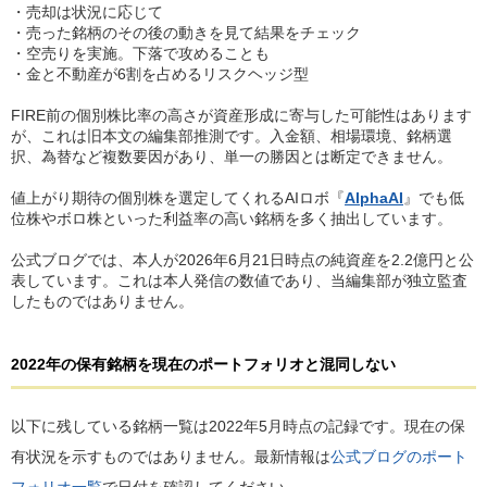
・売却は状況に応じて
・売った銘柄のその後の動きを見て結果をチェック
・空売りを実施。下落で攻めることも
・金と不動産が6割を占めるリスクヘッジ型
FIRE前の個別株比率の高さが資産形成に寄与した可能性はあります
が、これは旧本文の編集部推測です。入金額、相場環境、銘柄選
択、為替など複数要因があり、単一の勝因とは断定できません。
値上がり期待の個別株を選定してくれるAIロボ『
AlphaAI
』でも低
位株やボロ株といった利益率の高い銘柄を多く抽出しています。
公式ブログでは、本人が2026年6月21日時点の純資産を2.2億円と公
表しています。これは本人発信の数値であり、当編集部が独立監査
したものではありません。
2022年の保有銘柄を現在のポートフォリオと混同しない
以下に残している銘柄一覧は2022年5月時点の記録です。現在の保
有状況を示すものではありません。最新情報は
公式ブログのポート