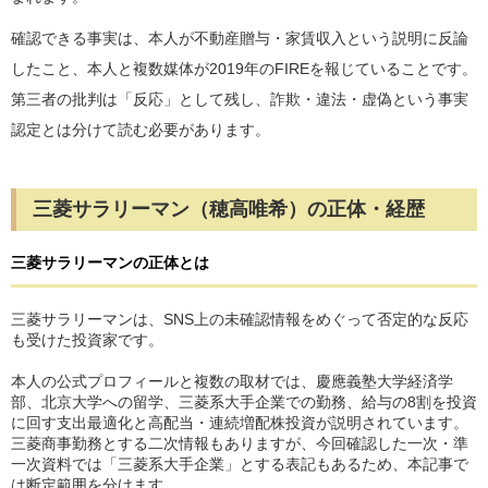
確認できる事実は、本人が不動産贈与・家賃収入という説明に反論
したこと、本人と複数媒体が2019年のFIREを報じていることです。
第三者の批判は「反応」として残し、詐欺・違法・虚偽という事実
認定とは分けて読む必要があります。
三菱サラリーマン（穂高唯希）の正体・経歴
三菱サラリーマンの正体とは
三菱サラリーマンは、SNS上の未確認情報をめぐって否定的な反応
も受けた投資家です。
本人の公式プロフィールと複数の取材では、慶應義塾大学経済学
部、北京大学への留学、三菱系大手企業での勤務、給与の8割を投資
に回す支出最適化と高配当・連続増配株投資が説明されています。
三菱商事勤務とする二次情報もありますが、今回確認した一次・準
一次資料では「三菱系大手企業」とする表記もあるため、本記事で
は断定範囲を分けます。