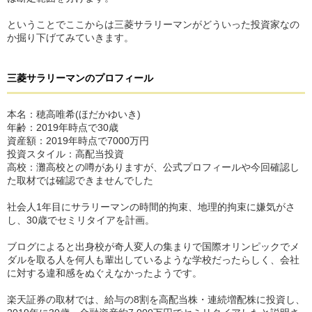
ということでここからは三菱サラリーマンがどういった投資家なの
か掘り下げてみていきます。
三菱サラリーマンのプロフィール
本名：穂高唯希(ほだかゆいき)
年齢：2019年時点で30歳
資産額：2019年時点で7000万円
投資スタイル：高配当投資
高校：灘高校との噂がありますが、公式プロフィールや今回確認し
た取材では確認できませんでした
社会人1年目にサラリーマンの時間的拘束、地理的拘束に嫌気がさ
し、30歳でセミリタイアを計画。
ブログによると出身校が奇人変人の集まりで国際オリンピックでメ
ダルを取る人を何人も輩出しているような学校だったらしく、会社
に対する違和感をぬぐえなかったようです。
楽天証券の取材では、給与の8割を高配当株・連続増配株に投資し、