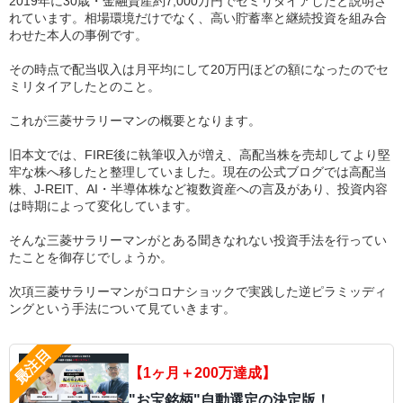
2019年に30歳・金融資産約7,000万円でセミリタイアしたと説明さ
れています。相場環境だけでなく、高い貯蓄率と継続投資を組み合
わせた本人の事例です。
その時点で配当収入は月平均にして20万円ほどの額になったのでセ
ミリタイアしたとのこと。
これが三菱サラリーマンの概要となります。
旧本文では、FIRE後に執筆収入が増え、高配当株を売却してより堅
牢な株へ移したと整理していました。現在の公式ブログでは高配当
株、J-REIT、AI・半導体株など複数資産への言及があり、投資内容
は時期によって変化しています。
そんな三菱サラリーマンがとある聞きなれない投資手法を行ってい
たことを御存じでしょうか。
次項三菱サラリーマンがコロナショックで実践した逆ピラミッディ
ングという手法について見ていきます。
【1ヶ月＋200万達成】
"お宝銘柄"自動選定の決定版！