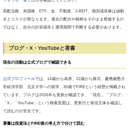
フォリオ一覧
で日付を確認してください。
高配当株、米国株、ETF、金、不動産、J-REIT、個別成長株は値動
きとリスクが異なります。過去の配分や銘柄をそのまま模倣するの
ではなく、自分の許容損失と運用期間で判断する必要があります。
ブログ・X・YouTubeと著書
現在の活動は公式ブログで確認できる
公式プロフィール
では、14歳から為替、22歳から株式、慶應義塾大
学経済学部、北京大学への留学、30歳でFIREという経歴が掲載され
ています。ブログは2026年も更新が確認でき、「現在」「ブログ」
「X」「YouTube」という検索意図は、更新日と発信主体を確認し
て読むのが安全です。
著書は投資法とFIRE後の考え方で分けて読む