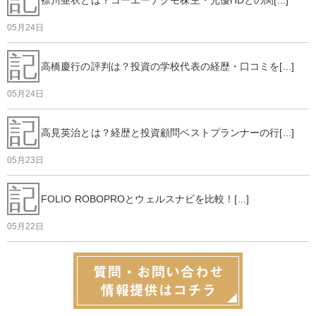
記
襟川亜衣とは？コーエーテクモ株主・光優HDとの関[...]
05月24日
記
高橋慶行の評判は？投資の学校代表の経歴・口コミを[...]
05月24日
記
高見英治とは？経歴と投資顧問ベストプランナーの行[...]
05月23日
記
FOLIO ROBOPROとウェルスナビを比較！[...]
05月22日