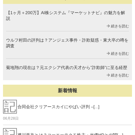
【1ヶ月＋200万】AI株システム『マーケットナビ』の魅力を解
説
続きを読む
ウルフ村田の評判は？アンジェス事件・詐欺疑惑・東大卒の噂を
調査
続きを読む
菊地翔の現在は？元エクシア代表の天才から”詐欺師”に至る経歴
続きを読む
新着情報
記
合同会社クリアースカイにやばい評判 –[...]
06月28日