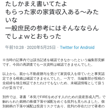
※当時の記事内では該当記述を確認できなかったという編集部見解
です。今回の再調査でも一次資料は確認できませんでした。
以上から、親から不動産贈与を受けて家賃収入を得ていたと事実認
定できる根拠は確認できませんでした。一方で、当編集部が投稿の
全経緯を独立検証できたわけでもないため、未確認情報として扱う
のが妥当です。
別件では、著書『本気でFIREをめざす人のための資産形成入門』で
触れられた銘柄の株価下落や減配をめぐる批判も見られました。個
別銘柄の下落や減配は投資リスクであり、批判の存在だけで著者の