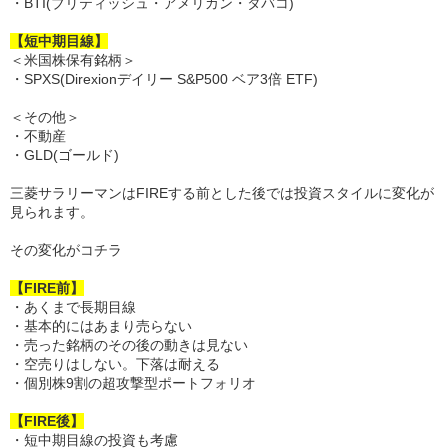
・BTI(ブリティッシュ・アメリカン・タバコ)
【短中期目線】
＜米国株保有銘柄＞
・SPXS(Direxionデイリー S&P500 ベア3倍 ETF)
＜その他＞
・不動産
・GLD(ゴールド)
三菱サラリーマンはFIREする前とした後では投資スタイルに変化が
見られます。
その変化がコチラ
【FIRE前】
・あくまで長期目線
・基本的にはあまり売らない
・売った銘柄のその後の動きは見ない
・空売りはしない。下落は耐える
・個別株9割の超攻撃型ポートフォリオ
【FIRE後】
・短中期目線の投資も考慮