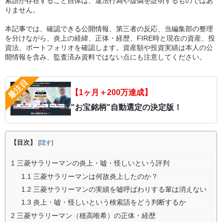
索語が存在すること自体は、違法行為や虚偽を証明するものではあ
りません。
本記事では、確認できる公開情報、第三者の反応、当編集部の整理
を分けながら、炎上の経緯、正体・経歴、FIRE時と現在の資産、投
資法、ポートフォリオを確認します。資産額や投資実績は本人の公
開情報を含み、監査済み資料ではない点にも注意してください。
【1ヶ月＋200万達成】
"お宝銘柄"自動選定の決定版！
【目次】
[
隠す
]
1
三菱サラリーマンの炎上・嘘・怪しいという評判
1.1
三菱サラリーマンは何故炎上したのか？
1.2
三菱サラリーマンの実績を嘘呼ばわりする輩は消えない
1.3
炎上・嘘・怪しいという検索語をどう判断するか
2
三菱サラリーマン（穂高唯希）の正体・経歴