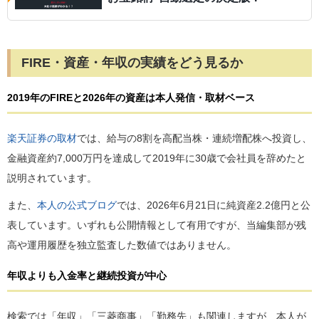
FIRE・資産・年収の実績をどう見るか
2019年のFIREと2026年の資産は本人発信・取材ベース
楽天証券の取材
では、給与の8割を高配当株・連続増配株へ投資し、
金融資産約7,000万円を達成して2019年に30歳で会社員を辞めたと
説明されています。
また、
本人の公式ブログ
では、2026年6月21日に純資産2.2億円と公
表しています。いずれも公開情報として有用ですが、当編集部が残
高や運用履歴を独立監査した数値ではありません。
年収よりも入金率と継続投資が中心
検索では「年収」「三菱商事」「勤務先」も関連しますが、本人が