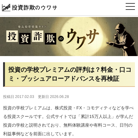
t
o
g
g
l
e
n
a
v
i
g
a
t
i
投資の学校プレミアムの評判は？料金・口コ
o
n
ミ・プッシュアローアドバンスを再検証
投稿日 2017.02.03
更新日 2026.06.28
投資の学校プレミアムは、株式投資・FX・コモディティなどを学べ
る投資スクールです。公式サイトでは「累計15万人以上」が学んだ
投資の学校と説明されており、無料体験講座や有料コース、日刊の
利益事例などを前面に出しています。