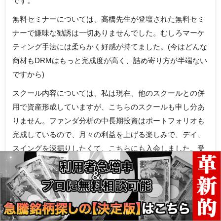
です。
無料セミナーについては、高橋先生が登壇された無料セミ
ナーで嫌味な勧誘は一切ありませんでした。むしろマーケ
ティング手法には柔らかく好感が持てました。(今はどんな
商材もDRMはもっと完成度が高く、詰め寄り方が半端ない
ですから)
スクール内容については、私は現在、他のスクールとの併
用で資産形成していますが、こちらのスクールも申し分あ
りません。ファンダ分析の中長期投資はポートフォリオも
完成しているので、月々の利益を上げる楽しみで、デイ、
スイングを深掘りしたくて、こちらにも入会しました。受
講料も全く問題なく妥当だと思います。高橋先生は何冊も
書籍を出版されているだけあって、動画が整然としていて
何度もリピートしたくなり、日々のモチベーションが上が
ります。こちらは、初心者でも大変分かりやすいと感じま
した。毎週のVoicyも楽しく聴いています。更に突っ込んで