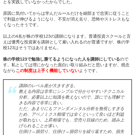
とを実践していなかったからでした。
原因に気付いてからは学んだルールだけを細部まで忠実に従うこと
で利益が伸びるようになり、不安が消え去り、恐怖やストレスもな
くなったそうです。
以上の4名が株の学校123の講師になります。普通投資スクールと言
えば優秀な投資家を講師として雇い入れるのが普通ですが、株の学
校123はそうではありません。
株の学校123で勉強し勝てるようになった人を講師にしている
ので
す。私としては理にかなった面白い取り組みだと思いますが、残念
ながら
この制度は上手く機能していない
ようです。
講師のレベル差が大きすぎる。
教える内容は非常にシンプルで分かりやすいテクニカル
分析。必要以上に知識を教えないので、誰にでも理解で
きる内容で非常に良い。
ただ、あまりにもファンダメンタル分析を無視しすぎる
ため、アベノミクス相場では全くといって良いほど利益
が取れない。上昇相場でも、空売り目線のため、踏み上
げられることが多い。
仕掛け→損切り、仕掛け→損切りを繰り返すため、損失