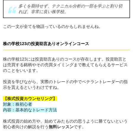
多くを期待せず、テクニカル分析の一部を学ぶと割り切
れば、非常に良い株学校。
この一文が全てを物語っているのかもしれませんね。
株の学校123
の
投資助言ありオンラインコース
株の学校123には投資助言ありのコースが存在します。投資助言と
は売買する銘柄やその売買タイミングまで教えてもらえるサービス
のことをいいます。
投資を学びながら、実際のトレードの中でベテラントレーダーの指
示を貰えるというわけですね。
【株式投資カウンセリング】
対象：株初心者
内容：基本的なトレード方法
株式投資の始め方や、始めてみたものの思うように勝てないという
初心者向けの解説を行う
無料レッスン
です。