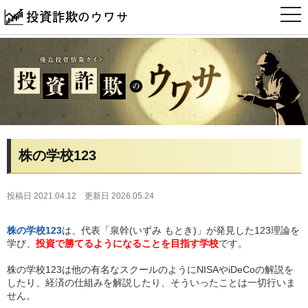
t
o
g
g
l
e
n
a
v
i
g
a
t
i
株の学校123
o
n
投稿日 2021.04.12
更新日 2026.05.24
株の学校123
は、代表「泉幹(いずみ もとき)」が発見した123理論を
学び、
投資で勝てるようになることを目指す学校
です。
株の学校123は他の有名なスクールのようにNISAやiDeCoの解説を
したり、経済の仕組みを解説したり、そういったことは一切行いま
せん。