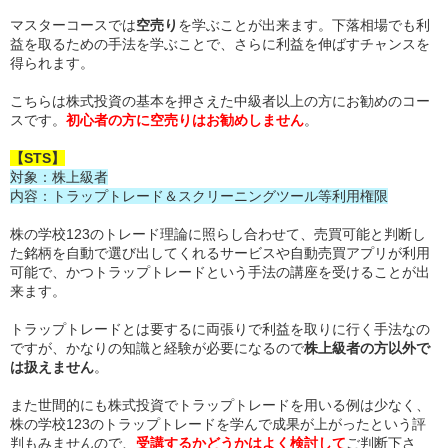
マスターコースでは
空売り
を学ぶことが出来ます。下落相場でも利
益を取るための手法を学ぶことで、さらに利益を伸ばすチャンスを
得られます。
こちらは株式投資の基本を押さえた中級者以上の方にお勧めのコー
スです。
初心者の方に空売りはお勧めしません
。
【STS】
対象：株上級者
内容：トラップトレード＆スクリーニングツール等利用権限
株の学校123のトレード理論に照らし合わせて、売買可能と判断し
た銘柄を自動で選び出してくれるサービスや自動売買アプリが利用
可能で、かつトラップトレードという手法の講座を受けることが出
来ます。
トラップトレードとは要するに両張りで利益を取りに行く手法なの
ですが、かなりの知識と経験が必要になるので
株上級者の方以外で
は扱えません
。
また世間的にも株式投資でトラップトレードを用いる例は少なく、
株の学校123のトラップトレードを学んで成果が上がったという評
判もみませんので、
受講するかどうかはよく検討して
ご判断下さ