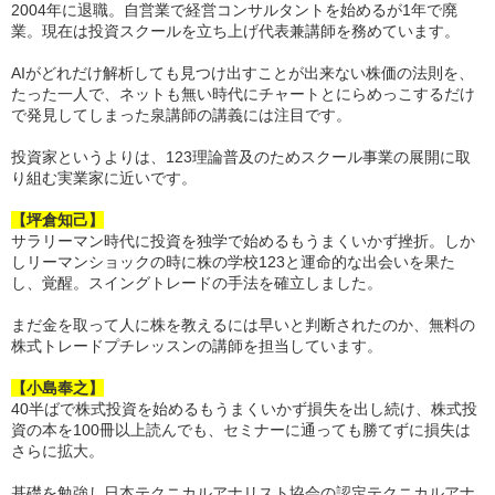
2004年に退職。自営業で経営コンサルタントを始めるが1年で廃
業。現在は投資スクールを立ち上げ代表兼講師を務めています。
AIがどれだけ解析しても見つけ出すことが出来ない株価の法則を、
たった一人で、ネットも無い時代にチャートとにらめっこするだけ
で発見してしまった泉講師の講義には注目です。
投資家というよりは、123理論普及のためスクール事業の展開に取
り組む実業家に近いです。
【坪倉知己】
サラリーマン時代に投資を独学で始めるもうまくいかず挫折。しか
しリーマンショックの時に株の学校123と運命的な出会いを果た
し、覚醒。スイングトレードの手法を確立しました。
まだ金を取って人に株を教えるには早いと判断されたのか、無料の
株式トレードプチレッスンの講師を担当しています。
【小島奉之】
40半ばで株式投資を始めるもうまくいかず損失を出し続け、株式投
資の本を100冊以上読んでも、セミナーに通っても勝てずに損失は
さらに拡大。
基礎を勉強し日本テクニカルアナリスト協会の認定テクニカルアナ