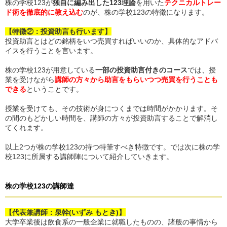
株の学校123が
独自に編み出した123理論
を用いた
テクニカルトレー
ド術を徹底的に教え込む
のが、株の学校123の特徴になります。
【特徴②：投資助言も行います】
投資助言とはどの銘柄をいつ売買すればいいのか、具体的なアドバ
イスを行うことを言います。
株の学校123が用意している
一部の投資助言付きのコース
では、授
業を受けながら
講師の方々から助言をもらいつつ売買を行うことも
できる
ということです。
授業を受けても、その技術が身につくまでは時間がかかります。そ
の間のもどかしい時間を、講師の方々が投資助言することで解消し
てくれます。
以上2つが株の学校123の持つ特筆すべき特徴です。では次に株の学
校123に所属する講師陣について紹介していきます。
株の学校123
の
講師達
【代表兼講師：泉幹(いずみ もとき)】
大学卒業後は飲食系の一般企業に就職したものの、諸般の事情から