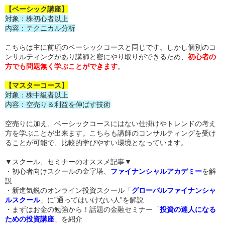
【ベーシック講座】
対象：株初心者以上
内容：テクニカル分析
こちらは主に前項のベーシックコースと同じです。しかし個別のコ
ンサルティングがあり講師と密にやり取りができるため、
初心者の
方でも問題無く学ぶことができます
。
【マスターコース】
対象：株中級者以上
内容：空売り＆利益を伸ばす技術
空売りに加え、ベーシックコースにはない仕掛けやトレンドの考え
方を学ぶことが出来ます。こちらも講師のコンサルティングを受け
ることが可能で、比較的学びやすい環境となっています。
▼スクール、セミナーのオススメ記事▼
・初心者向けスクールの金字塔、
ファイナンシャルアカデミー
を解
説
・新進気鋭のオンライン投資スクール「
グローバルファイナンシャ
ルスクール
」に”通ってはいけない人”を解説
・まずはお金の勉強から！話題の金融セミナー「
投資の達人になる
ための投資講座
」を紹介