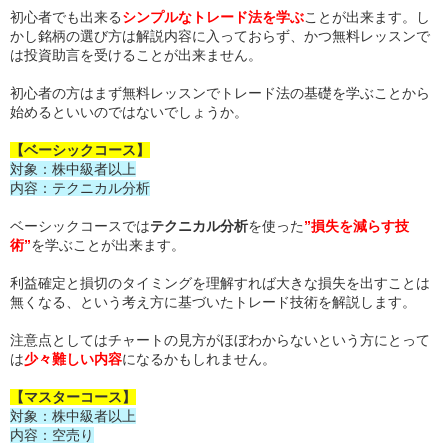
初心者でも出来る
シンプルなトレード法を学ぶ
ことが出来ます。し
かし銘柄の選び方は解説内容に入っておらず、かつ無料レッスンで
は投資助言を受けることが出来ません。
初心者の方はまず無料レッスンでトレード法の基礎を学ぶことから
始めるといいのではないでしょうか。
【ベーシックコース】
対象：株中級者以上
内容：テクニカル分析
ベーシックコースでは
テクニカル分析
を使った
”損失を減らす技
術”
を学ぶことが出来ます。
利益確定と損切のタイミングを理解すれば大きな損失を出すことは
無くなる、という考え方に基づいたトレード技術を解説します。
注意点としてはチャートの見方がほぼわからないという方にとって
は
少々難しい内容
になるかもしれません。
【マスターコース】
対象：株中級者以上
内容：空売り