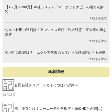
【1ヶ月＋200万】AI株システム『マーケットナビ』の魅力を解
説
続きを読む
ウルフ村田の評判は？アンジェス事件・詐欺疑惑・東大卒の噂を
調査
続きを読む
菊地翔の現在は？元エクシア代表の天才から”詐欺師”に至る経歴
続きを読む
新着情報
記
合同会社クリアースカイにやばい評判 –[...]
06月28日
記
襟川亜衣とは？コーエーテクモ株主・光優HDとの関[...]