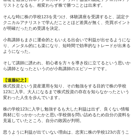
リストとなるも、相変わらず株で勝つことは出来ず。
そんな時に株の学校123を見つけ、体験講座を受講すると、認定テ
クニカルアナリストで学んだこととほど差異が無く、売買ポイント
が明確だったため受講を決定。
小島講師もまさに運命的ともいえる出会いで利益が出せるようにな
り、メンタル的にも楽になり、短時間で効率的なトレードが出来る
ようになった。
そして講師に誘われ、初心者を方々を導き役に立てるという思いか
ら講師となったというのが小島講師のエピソードです。
【遠藤紀之】
株式投資という資産運用を知り、その勉強をする目的で株の学校
123に入学。大人になるまで株式投資の存在を知らなかったという
変わった人生を歩んでいます。
株の学校123に入学し勉強するも大した利益は出ず、良くない情報
商材に引っかかったかと思い学校側を問い詰めるため自分の資料を
見返していたところ、自分の敗因が判明。
思うように利益が出ていない理由は、忠実に株の学校123の言うこ