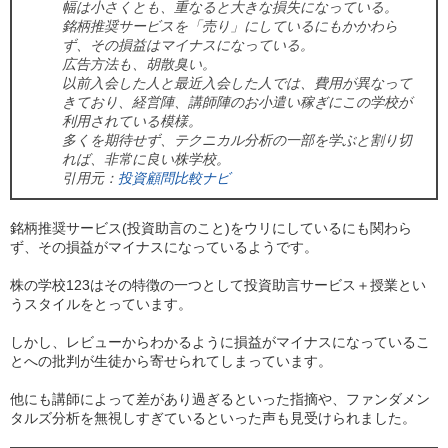
幅は小さくとも、重なると大きな損失になっている。
銘柄推奨サービスを「売り」にしているにもかかわら
ず、その損益はマイナスになっている。
広告方法も、胡散臭い。
以前入会した人と最近入会した人では、費用が異なって
きており、経営陣、講師陣のお小遣い稼ぎにこの学校が
利用されている模様。
多くを期待せず、テクニカル分析の一部を学ぶと割り切
れば、非常に良い株学校。
引用元：
投資顧問比較ナビ
銘柄推奨サービス(投資助言のこと)をウリにしているにも関わら
ず、その損益がマイナスになっているようです。
株の学校123はその特徴の一つとして投資助言サービス＋授業とい
うスタイルをとっています。
しかし、レビューからわかるように損益がマイナスになっているこ
とへの批判が生徒から寄せられてしまっています。
他にも講師によって差があり過ぎるといった指摘や、ファンダメン
タルズ分析を無視しすぎているといった声も見受けられました。