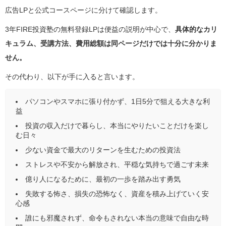
広告LPと公式コースページに分けて確認します。
3年FIRE投資塾の無料登録LPは便益の説明が中心で、
具体的なカリ
キュラム、受講方法、費用総額は同ページだけでは十分に分かりま
せん。
その代わり、以下が手に入ると言います。
パソコンやスマホに張り付かず、1日5分で狙える大きな利
益
投資の収入だけで暮らし、本当にやりたいことだけを楽し
む日々
少ない資金で最大のリターンを生むための投資法
ストレスや不安から解放され、平穏な気持ちで過ごす未来
億り人になるために、最初の一歩を踏み出す勇気
失敗する怖さ、損失の恐怖なく、資産を積み上げていく安
心感
誰にも邪魔されず、命令もされない本当の意味で自由な時