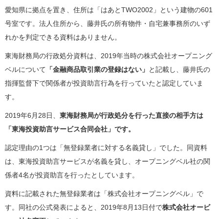
愛知県に拠点を置き、住所は「はあとTWO2002」という建物の601
号室です。法人住所から、藤井氏の所有物件・自宅兼事務所のいず
れかを判定できる資料はありません。
東海財務局の行政処分資料は、2019年当時の株式会社オープニング
ベルについて
「金融商品取引業の登録はない」
と記載し、藤井氏の
指揮監督下で関係者が投資助言行為を行っていたと認定していま
す。
2019年6月28日、
東海財務局が行政処分を行った直接の相手方は
「東海投資助言サービス合同会社」です。
認定理由の1つは「無登録業者に対する名義貸し」でした。同資料
は、東海投資助言サービスが名義を貸し、オープニングベル社の関
係者4名が投資助言を行ったとしています。
資料に記載された無登録業者は「株式会社オープニングベル」で
す。同社の公式発表によると、2019年8月13日付で
株式会社オービ