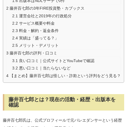
1.6
出版本はNDLサーチで0件
2
藤井百七郎の3年FIRE投資塾・カブックス
2.1
運営会社と2019年の行政処分
2.2
サービス概要や料金
2.3
料金・解約・返金条件
2.4
実績は「盛ってる？」
2.5
メリット・デメリット
3
藤井百七郎の評判・口コミ
3.1
良い口コミ｜公式サイトとYouTubeで確認
3.2
悪い口コミ｜当たらないなど
4
【まとめ】藤井百七郎は怪しい・詐欺という評判をどう見る？
藤井百七郎とは？現在の活動・経歴・出版本を
確認
藤井百七郎氏は、公式プロフィールで元バレエダンサーという経歴