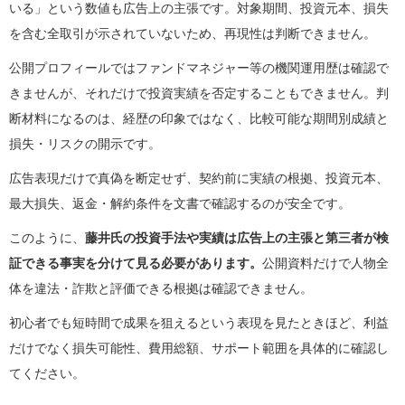
いる」という数値も広告上の主張です。対象期間、投資元本、損失
を含む全取引が示されていないため、再現性は判断できません。
公開プロフィールではファンドマネジャー等の機関運用歴は確認で
きませんが、それだけで投資実績を否定することもできません。判
断材料になるのは、経歴の印象ではなく、比較可能な期間別成績と
損失・リスクの開示です。
広告表現だけで真偽を断定せず、契約前に実績の根拠、投資元本、
最大損失、返金・解約条件を文書で確認するのが安全です。
このように、
藤井氏の投資手法や実績は広告上の主張と第三者が検
証できる事実を分けて見る必要があります。
公開資料だけで人物全
体を違法・詐欺と評価できる根拠は確認できません。
初心者でも短時間で成果を狙えるという表現を見たときほど、利益
だけでなく損失可能性、費用総額、サポート範囲を具体的に確認し
てください。