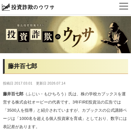
t
o
g
g
l
e
n
a
v
i
g
a
t
i
藤井百七郎
o
n
投稿日 2017.03.01
更新日 2026.07.14
藤井百七郎
（ふじい・もひちろう）氏は、株の学校カブックスを運
営する株式会社オービーの代表です。3年FIRE投資法の広告では
「3500人を指導」と紹介されていますが、カブックスの公式講師ペ
ージは「1000名を超える個人投資家を育成」としており、数字には
表記差があります。