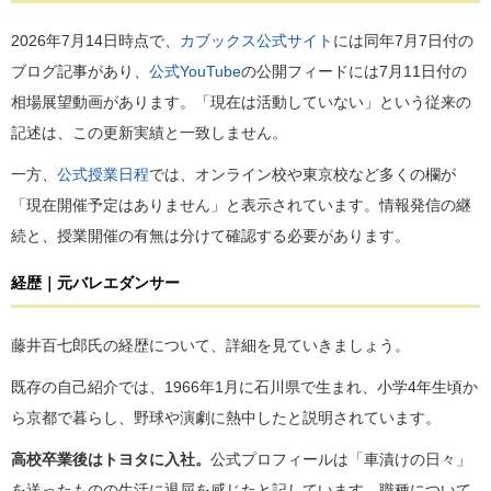
2026年7月14日時点で、
カブックス公式サイト
には同年7月7日付の
ブログ記事があり、
公式YouTube
の公開フィードには7月11日付の
相場展望動画があります。「現在は活動していない」という従来の
記述は、この更新実績と一致しません。
一方、
公式授業日程
では、オンライン校や東京校など多くの欄が
「現在開催予定はありません」と表示されています。情報発信の継
続と、授業開催の有無は分けて確認する必要があります。
経歴｜元バレエダンサー
藤井百七郎氏の経歴について、詳細を見ていきましょう。
既存の自己紹介では、1966年1月に石川県で生まれ、小学4年生頃か
ら京都で暮らし、野球や演劇に熱中したと説明されています。
高校卒業後はトヨタに入社。
公式プロフィールは「車漬けの日々」
を送ったものの生活に退屈を感じたと記しています。職種について