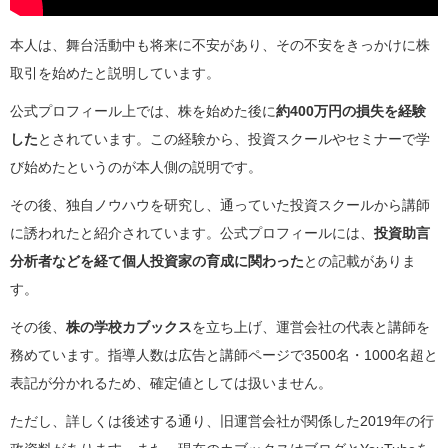
本人は、舞台活動中も将来に不安があり、その不安をきっかけに株
取引を始めたと説明しています。
公式プロフィール上では、株を始めた後に
約400万円の損失を経験
した
とされています。この経験から、投資スクールやセミナーで学
び始めたというのが本人側の説明です。
その後、独自ノウハウを研究し、通っていた投資スクールから講師
に誘われたと紹介されています。公式プロフィールには、
投資助言
分析者などを経て個人投資家の育成に関わった
との記載がありま
す。
その後、
株の学校カブックス
を立ち上げ、運営会社の代表と講師を
務めています。指導人数は広告と講師ページで3500名・1000名超と
表記が分かれるため、確定値としては扱いません。
ただし、詳しくは後述する通り、旧運営会社が関係した2019年の行