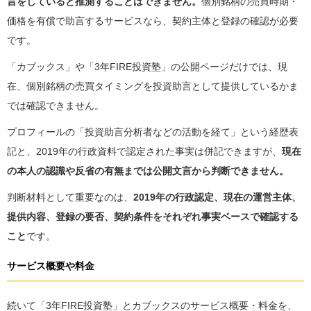
言をしていると推測することはできません。
個別銘柄の売買時期・
価格を有償で助言するサービスなら、契約主体と登録の確認が必要
です。
「カブックス」や「3年FIRE投資塾」の公開ページだけでは、現
在、個別銘柄の売買タイミングを投資助言として提供しているかま
では確認できません。
プロフィールの「投資助言分析者などの活動を経て」という経歴表
記と、2019年の行政資料で認定された事実は併記できますが、
現在
の本人の認識や反省の有無までは公開文言から判断できません。
判断材料として重要なのは、
2019年の行政認定、現在の運営主体、
提供内容、登録の要否、契約条件をそれぞれ事実ベースで確認する
こと
です。
サービス概要や料金
続いて「3年FIRE投資塾」とカブックスのサービス概要・料金を、