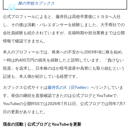
株の学校カブックス
公式プロフィールによると、藤井氏は高校卒業後にトヨタへ入社
し、その後は演劇・バレエダンサーを経験しました。大手商社での
会社員経験も紹介されていますが、在籍時期や担当業務までは公開
情報で確認できません。
本人のプロフィールでは、将来への不安から2003年頃に株を始め、
一時は約400万円の損失を経験したと説明しています。「負けない
投資」を追求し、日本株のほか暗号資産や為替にも取り組むという
記述も、本人側が紹介している経歴です。
カブックス公式サイトは
藤井氏のX（旧Twitter）
へリンクしていま
す。発信の継続を直接確認できたのは公式ブログとYouTubeで、
YouTubeの公開RSSでは2026年7月11日、公式ブログでは同年7月7
日の更新がありました。
現在の活動｜公式ブログとYouTubeを更新