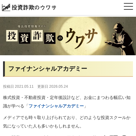
t
o
g
g
l
e
n
a
v
i
g
a
t
i
ファイナンシャルアカデミー
o
n
投稿日 2021.05.11
更新日 2026.05.24
株式投資・不動産投資・定年後設計など、お金にまつわる幅広い知
識が学べる「
ファイナンシャルアカデミー
」
メディアでも時々取り上げられており、どのような投資スクールか
気になっていた人も多いかもしれません。