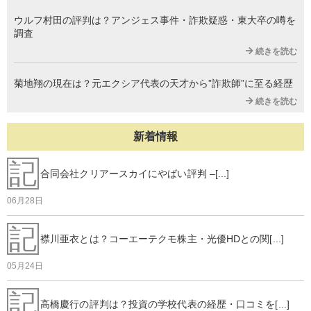
ウルフ村田の評判は？アンジェス事件・詐欺疑惑・東大卒の噂を
調査
続きを読む
菊地翔の現在は？元エクシア代表の天才から”詐欺師”に至る経歴
続きを読む
新着情報
記
合同会社クリアースカイにやばい評判 –[...]
06月28日
記
襟川亜衣とは？コーエーテクモ株主・光優HDとの関[...]
05月24日
記
高橋慶行の評判は？投資の学校代表の経歴・口コミを[...]