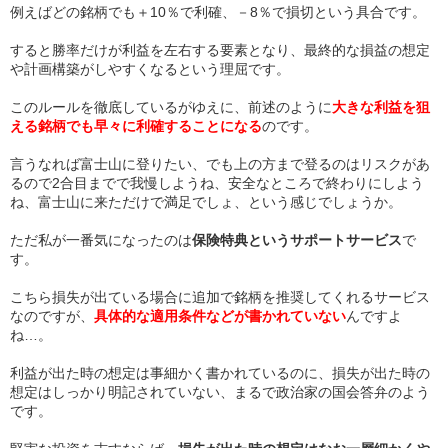
例えばどの銘柄でも＋10％で利確、－8％で損切という具合です。
すると勝率だけが利益を左右する要素となり、最終的な損益の想定
や計画構築がしやすくなるという理屈です。
このルールを徹底しているがゆえに、前述のように
大きな利益を狙
える銘柄でも早々に利確することになる
のです。
言うなれば富士山に登りたい、でも上の方まで登るのはリスクがあ
るので2合目までで我慢しようね、安全なところで終わりにしよう
ね、富士山に来ただけで満足でしょ、という感じでしょうか。
ただ私が一番気になったのは
保険特典というサポートサービス
で
す。
こちら損失が出ている場合に追加で銘柄を推奨してくれるサービス
なのですが、
具体的な適用条件などが書かれていない
んですよ
ね…。
利益が出た時の想定は事細かく書かれているのに、損失が出た時の
想定はしっかり明記されていない、まるで政治家の国会答弁のよう
です。