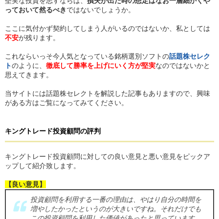
堅実な投資を志すならば、
損失が出た時の想定はなお一層細かくや
っておいて然るべき
ではないでしょうか。
ここに気付かず契約してしまう人がいるのではないか、私としては
不安
が残ります。
これならいっそ今人気となっている銘柄選別ソフトの
話題株セレク
ト
のように、
徹底して勝率を上げにいく方が堅実
なのではないかと
思えてきます。
当サイトには話題株セレクトを解説した記事もありますので、興味
がある方はご覧になってみてください。
キングトレード投資顧問
の
評判
キングトレード投資顧問に対しての良い意見と悪い意見をピックア
ップして紹介致します。
【良い意見】
投資顧問を利用する一番の理由は、やはり自分の時間を
増やしたかったというのが大きいですね。それだけでも
この投資顧問を利用した価値があったと思っています。