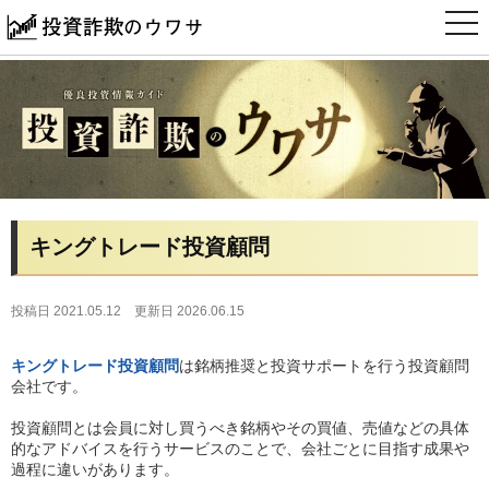
t
o
g
g
l
e
n
a
v
i
g
a
t
i
キングトレード投資顧問
o
n
投稿日 2021.05.12
更新日 2026.06.15
キングトレード投資顧問
は銘柄推奨と投資サポートを行う投資顧問
会社です。
投資顧問とは会員に対し買うべき銘柄やその買値、売値などの具体
的なアドバイスを行うサービスのことで、会社ごとに目指す成果や
過程に違いがあります。