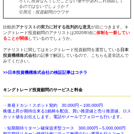
ろくに投資なんてしたことない連中があれこれ指図して
るのではないでしょうか？
引用元：投資顧問のウワサ
比較的
アナリストの実力に対する批判的な意見
が目につきます。キ
ングトレード投資顧問のアナリストは2020年頃に
体制を一新してい
ることが関係
しているのでしょうか。
アナリストに関してはキングトレード投資顧問を運営している
日本
投資機構株式会社
の記事で解説しているので、こちらも是非読んで
みてください。
>>日本投資機構株式会社の検証記事はコチラ
キングトレード投資顧問
の
サービスと料金
・単発ドカン！スポット契約 30,000円～100,000円
株価上昇が期待出来る1銘柄を配信。買い推奨値と売り推奨値、ロス
カット値をお伝えします。電話やメールでフォローも行います。
・短期期待リターン確保追求型コース 300,000円～5,000,000円
想定期待リターン確保計画に沿って無理のない運用を行うコース。