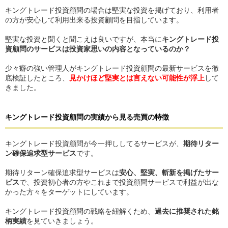
キングトレード投資顧問の場合は堅実な投資を掲げており、利用者
の方が安心して利用出来る投資顧問を目指しています。
堅実な投資と聞くと聞こえは良いですが、本当に
キングトレード投
資顧問のサービスは投資家思いの内容となっているのか？
少々癖の強い管理人がキングトレード投資顧問の最新サービスを徹
底検証したところ、
見かけほど堅実とは言えない可能性が浮上
して
きました。
キングトレード投資顧問
の
実績から見る売買の特徴
キングトレード投資顧問が今一押ししてるサービスが、
期待リター
ン確保追求型サービス
です。
期待リターン確保追求型サービスは
安心、堅実、斬新を掲げたサー
ビス
で、投資初心者の方やこれまで投資顧問サービスで利益が出な
かった方々をターゲットにしています。
キングトレード投資顧問の戦略を紐解くため、
過去に推奨された銘
柄実績
を見ていきましょう。