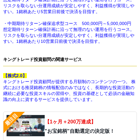
リスクを取らない分運用成績が安定しやすく、利益獲得が実現しや
すい。1銘柄あたり5営業日前後で決済を目指す。
・中期期待リターン確保追求型コース 500,000円～5,000,000円
想定期待リターン確保計画に沿って無理のない運用を行うコース。
リスクを取らない分運用成績が安定しやすく、利益獲得が実現しや
すい。1銘柄あたり10営業日前後で決済を目指す。
キングトレード投資顧問
の
関連サービス
【株式2.0】
キングトレード投資顧問が提供する月額制のコンテンツの一つ。 株
式における推奨銘柄の情報配信のみではなく、長期的な投資活動の
継続に必要な投資スキルの習得や、投資の基礎として必須の金融知
識の向上に資するサービスを提供しています。
【1ヶ月＋200万達成】
"お宝銘柄"自動選定の決定版！