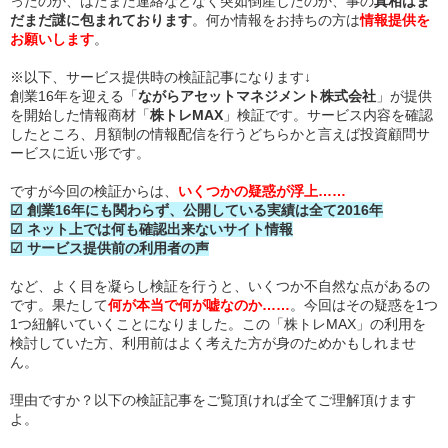
ったのか、はたまた連絡などなく突如倒産したのか、事の
真相はま
だまだ謎に包まれております
。何か情報をお持ちの方は
情報提供を
お願いします
。
※以下、サービス提供時の検証記事になります↓
創業16年を迎える「
ながらアセットマネジメント株式会社
」が提供
を開始した情報商材「
株トレMAX
」検証です。サービス内容を確認
したところ、月額制の情報配信を行うどちらかと言えば投資顧問サ
ービスに近い形です。
ですが今回の検証からは、
いくつかの疑惑が浮上……
☑ 創業16年にも関わらず、公開している実績は全て2016年
☑ ネット上では何も確認出来ないサイト情報
☑ サービス提供前の利用者の声
など、よく目を凝らし検証を行うと、いくつか不自然な点があるの
です。果たして
何が本当で何が嘘なのか……
。今回はその疑惑を1つ
1つ紐解いていくことになりました。この「株トレMAX」の利用を
検討していた方、利用前はよく考えた方が身のためかもしれませ
ん。
理由ですか？以下の検証記事をご覧頂ければ全てご理解頂けます
よ。