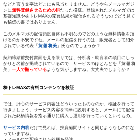
などと言う文字はどこにも見当たりません。どうやらメールマガジ
ンに
無料登録させるための餌
だった模様。登録されたメルマガでは
基礎知識や株トレMAXの売買結果が配信されるそうなのでどう見て
も秘伝の書ではありません。
このメルマガの配信頻度自体も不明なのでどのような無料情報を頂
けるのか不安ですね。メールの配信を行うのは、販売者として紹介
されている代表「
黄瀬 将美
」氏なのでしょうか？
契約締結前交付書面を見る限りでは、分析者・助言者の項目にしっ
かりと名前が掲載されているので、サービスのほとんどを「黄瀬 将
美」
一人で賄っている
ような気がしますね。大丈夫でしょうか？
株トレMAX
の
有料コンテンツを検証
では、肝心のサービス内容はどういったものなのか、検証を行って
行きましょう。サービス内容を簡単に説明すると、メールにて配信
された銘柄情報を指示通りに購入し運用を行っていくというもの。
サービス内容
だけで見れば、投資顧問サイトと同じようなものにな
っていますね。
・メールにて配信された銘柄を発注