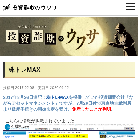
t
o
g
g
l
e
n
a
v
i
g
a
t
i
株トレMAX
o
n
投稿日 2017.02.08
更新日 2026.06.12
2017年8月26日追記：
株トレMAX
を提供していた投資顧問会社「な
がらアセットマネジメント」ですが、7月26日付で東京地方裁判所
より破産手続きの開始決定を受け、
倒産したことが判明
。
↓こちらに情報が掲載されていました↓