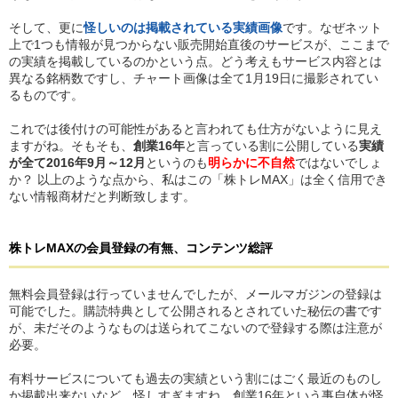
そして、更に
怪しいのは掲載されている実績画像
です。なぜネット
上で1つも情報が見つからない販売開始直後のサービスが、ここまで
の実績を掲載しているのかという点。どう考えもサービス内容とは
異なる銘柄数ですし、チャート画像は全て1月19日に撮影されてい
るものです。
これでは後付けの可能性があると言われても仕方がないように見え
ますがね。そもそも、
創業16年
と言っている割に公開している
実績
が全て2016年9月～12月
というのも
明らかに不自然
ではないでしょ
か？ 以上のような点から、私はこの「株トレMAX」は全く信用でき
ない情報商材だと判断致します。
株トレMAX
の
会員登録の有無、コンテンツ総評
無料会員登録は行っていませんでしたが、メールマガジンの登録は
可能でした。購読特典として公開されるとされていた秘伝の書です
が、未だそのようなものは送られてこないので登録する際は注意が
必要。
有料サービスについても過去の実績という割にはごく最近のものし
か掲載出来ないなど、怪しすぎますね。創業16年という事自体が怪