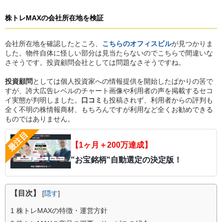
株トレMAX
の
会社所在地を検証
会社所在地を確認したところ、
こちらのオフィスビル
が見つかりま
した。物件自体に怪しい部分は見当たらないのでこちらで間違いな
さそうです。投資顧問会社としては問題なさそうですね。
投資顧問
としては個人投資家への情報提供を開始したばかりの筈で
すが、誇大広告レベルのチャート画像や利用者の声を掲載するセコ
イ実態が判明しました。
口コミ
も投稿されず、利用者からの評判も
全く不明の株情報商材、もちろんですが利用など全くお勧めできる
ものではありません。
【1ヶ月＋200万達成】
"お宝銘柄"自動選定の決定版！
【目次】
[
隠す
]
1
株トレMAXの特徴・運営方針