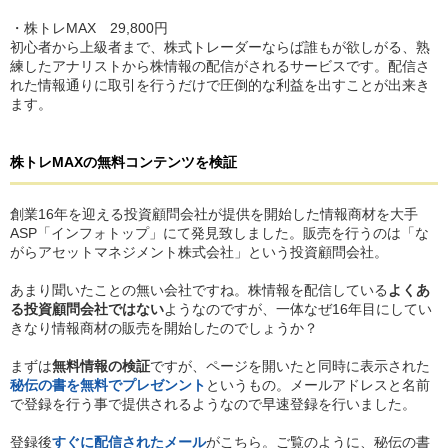
・株トレMAX 29,800円
初心者から上級者まで、株式トレーダーならば誰もが欲しがる、熟
練したアナリストから株情報の配信がされるサービスです。配信さ
れた情報通りに取引を行うだけで圧倒的な利益を出すことが出来き
ます。
株トレMAX
の
無料コンテンツを検証
創業16年を迎える投資顧問会社が提供を開始した情報商材を大手
ASP「インフォトップ」にて発見致しました。販売を行うのは「な
がらアセットマネジメント株式会社」という投資顧問会社。
あまり聞いたことの無い会社ですね。株情報を配信している
よくあ
る投資顧問会社ではない
ようなのですが、一体なぜ16年目にしてい
きなり情報商材の販売を開始したのでしょうか？
まずは
無料情報の検証
ですが、ページを開いたと同時に表示された
秘伝の書を無料でプレゼンント
というもの。メールアドレスと名前
で登録を行う事で提供されるようなので早速登録を行いました。
登録後
すぐに配信されたメール
がこちら。ご覧のように、秘伝の書