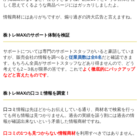
しく思えてくるような商品ページにはガッカリしましたよ。
情報商材にはありがちですが、煽り過ぎの誇大広告と言えますね。
株トレMAX
の
サポート体制を検証
サポートについては専門のサポートスタッフがいると豪語していま
すが、販売会社の情報を調べると
従業員数は全8名
だと確認できま
す。もちろん全員がサポートスタッフなどあり得ませんので、どう
考えても2～3名が限界の筈です。これで
よく徹底的にバックアップ
などと言えたものです
。
株トレMAX
の
口コミ情報を調査！
口コミ
情報は先ほどからお伝えしている通り、商材名で検索を行っ
ても何も情報は見つかりません。過去の実績を謳う割には過去の情
報が確認出来ないという矛盾した情報商材ですね。
口コミの1つも見つからない情報商材
を利用すべきではありません。