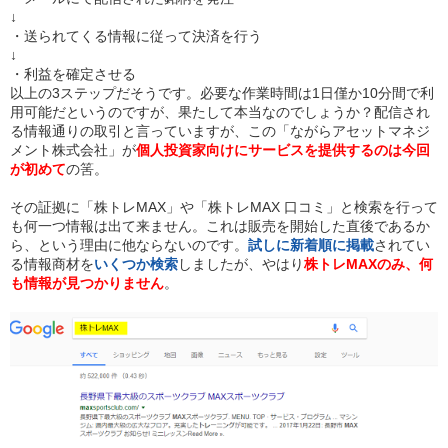
↓
・送られてくる情報に従って決済を行う
↓
・利益を確定させる
以上の3ステップだそうです。必要な作業時間は1日僅か10分間で利
用可能だというのですが、果たして本当なのでしょうか？配信され
る情報通りの取引と言っていますが、この「ながらアセットマネジ
メント株式会社」が
個人投資家向けにサービスを提供するのは今回
が初めて
の筈。
その証拠に「株トレMAX」や「株トレMAX 口コミ」と検索を行って
も何一つ情報は出て来ません。これは販売を開始した直後であるか
ら、という理由に他ならないのです。
試しに新着順に掲載
されてい
る情報商材を
いくつか検索
しましたが、やはり
株トレMAXのみ、何
も情報が見つかりません
。