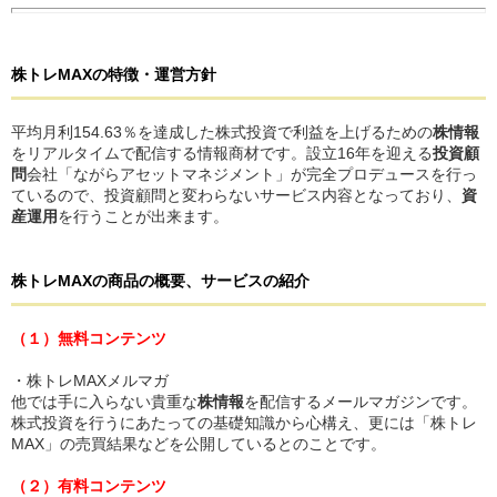
株トレMAX
の
特徴・運営方針
平均月利154.63％を達成した株式投資で利益を上げるための
株情報
をリアルタイムで配信する情報商材です。設立16年を迎える
投資顧
問
会社「ながらアセットマネジメント」が完全プロデュースを行っ
ているので、投資顧問と変わらないサービス内容となっており、
資
産運用
を行うことが出来ます。
株トレMAX
の
商品の概要、サービスの紹介
（１）無料コンテンツ
・株トレMAXメルマガ
他では手に入らない貴重な
株情報
を配信するメールマガジンです。
株式投資を行うにあたっての基礎知識から心構え、更には「株トレ
MAX」の売買結果などを公開しているとのことです。
（２）有料コンテンツ