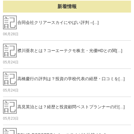
新着情報
記
合同会社クリアースカイにやばい評判 –[...]
06月28日
記
襟川亜衣とは？コーエーテクモ株主・光優HDとの関[...]
05月24日
記
高橋慶行の評判は？投資の学校代表の経歴・口コミを[...]
05月24日
記
高見英治とは？経歴と投資顧問ベストプランナーの行[...]
05月23日