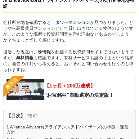
Alliance Advisors
(アライアンスアドバイザーズ)
の
会社所在地を検
証
会社所在地を確認すると、
タワーマンション
が見つかりました。ど
うやら高級賃貸マンションとして貸し出されている物件のようです
が、このような場所で投資顧問業を営む理由などあるのでしょう
か？ちょっと怪しく感じますね。
復活した現在は、
株情報
を配信する投資顧問サイトではないようで
すが、
無料情報
も確認できず、有料サービスも謎のままという結果
に。過去の評判から考えると、おいそれと問い合わせを行うのも憚
られますね。
【1ヶ月＋200万達成】
"お宝銘柄"自動選定の決定版！
【目次】
[
隠す
]
1
Alliance Advisors(アライアンスアドバイザーズ)の特徴・運営
方針