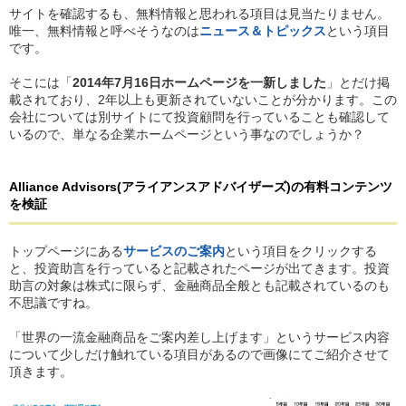
サイトを確認するも、無料情報と思われる項目は見当たりません。
唯一、無料情報と呼べそうなのは
ニュース＆トピックス
という項目
です。
そこには「
2014年7月16日ホームページを一新しました
」とだけ掲
載されており、2年以上も更新されていないことが分かります。この
会社については別サイトにて投資顧問を行っていることも確認して
いるので、単なる企業ホームページという事なのでしょうか？
Alliance Advisors
(アライアンスアドバイザーズ)
の
有料コンテンツ
を検証
トップページにある
サービスのご案内
という項目をクリックする
と、投資助言を行っていると記載されたページが出てきます。投資
助言の対象は株式に限らず、金融商品全般とも記載されているのも
不思議ですね。
「世界の一流金融商品をご案内差し上げます」というサービス内容
について少しだけ触れている項目があるので画像にてご紹介させて
頂きます。