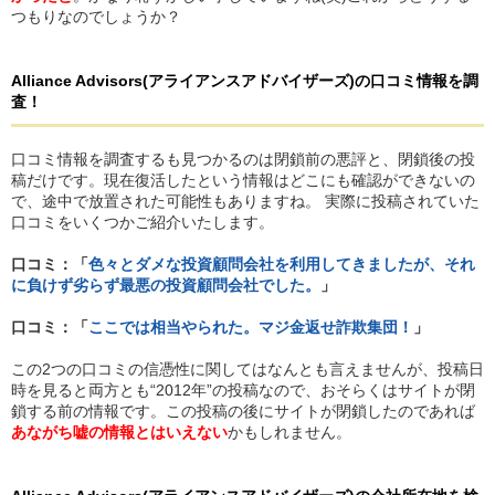
つもりなのでしょうか？
Alliance Advisors
(アライアンスアドバイザーズ)
の
口コミ情報を調
査！
口コミ情報を調査するも見つかるのは閉鎖前の悪評と、閉鎖後の投
稿だけです。現在復活したという情報はどこにも確認ができないの
で、途中で放置された可能性もありますね。 実際に投稿されていた
口コミをいくつかご紹介いたします。
口コミ：「
色々とダメな投資顧問会社を利用してきましたが、それ
に負けず劣らず最悪の投資顧問会社でした。
」
口コミ：「
ここでは相当やられた。マジ金返せ詐欺集団！
」
この2つの口コミの信憑性に関してはなんとも言えませんが、投稿日
時を見ると両方とも“2012年”の投稿なので、おそらくはサイトが閉
鎖する前の情報です。この投稿の後にサイトが閉鎖したのであれば
あながち嘘の情報とはいえない
かもしれません。