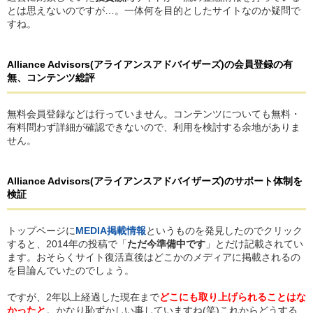
とは思えないのですが…。一体何を目的としたサイトなのか疑問で
すね。
Alliance Advisors
(アライアンスアドバイザーズ)
の
会員登録の有
無、コンテンツ総評
無料会員登録などは行っていません。コンテンツについても無料・
有料問わず詳細が確認できないので、利用を検討する余地がありま
せん。
Alliance Advisors
(アライアンスアドバイザーズ)
の
サポート体制を
検証
トップページに
MEDIA掲載情報
というものを発見したのでクリック
すると、2014年の投稿で「
ただ今準備中です
」とだけ記載されてい
ます。おそらくサイト復活直後はどこかのメディアに掲載されるの
を目論んでいたのでしょう。
ですが、2年以上経過した現在まで
どこにも取り上げられることはな
かったと
。かなり恥ずかしい事していますね(笑)これからどうする