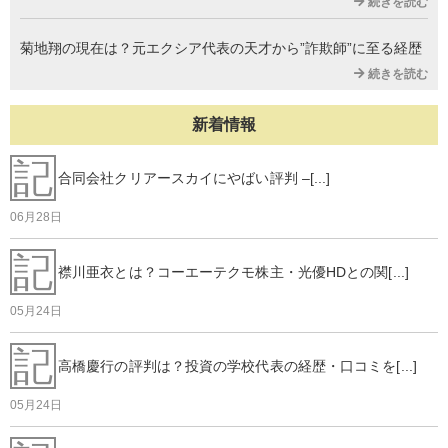
続きを読む
菊地翔の現在は？元エクシア代表の天才から”詐欺師”に至る経歴
続きを読む
新着情報
記
合同会社クリアースカイにやばい評判 –[...]
06月28日
記
襟川亜衣とは？コーエーテクモ株主・光優HDとの関[...]
05月24日
記
高橋慶行の評判は？投資の学校代表の経歴・口コミを[...]
05月24日