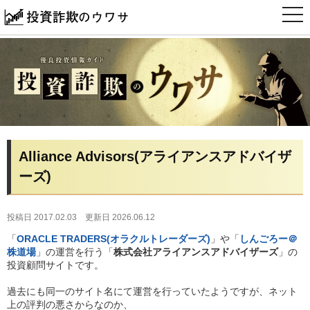
t
o
g
g
l
e
n
a
v
i
g
a
t
i
Alliance Advisors(アライアンスアドバイザ
o
n
ーズ)
投稿日 2017.02.03
更新日 2026.06.12
「
ORACLE TRADERS(オラクルトレーダーズ)
」や「
しんごろー＠
株道場
」の運営を行う「
株式会社アライアンスアドバイザーズ
」の
投資顧問サイトです。
過去にも同一のサイト名にて運営を行っていたようですが、ネット
上の評判の悪さからなのか、