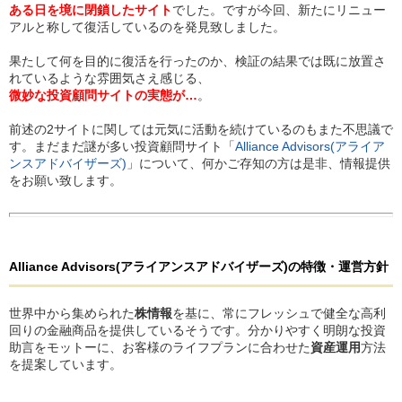
ある日を境に閉鎖したサイト
でした。ですが今回、新たにリニュー
アルと称して復活しているのを発見致しました。
果たして何を目的に復活を行ったのか、検証の結果では既に放置さ
れているような雰囲気さえ感じる、
微妙な投資顧問サイトの実態が…
。
前述の2サイトに関しては元気に活動を続けているのもまた不思議で
す。まだまだ謎が多い投資顧問サイト「
Alliance Advisors(アライア
ンスアドバイザーズ)
」について、何かご存知の方は是非、情報提供
をお願い致します。
Alliance Advisors
(アライアンスアドバイザーズ)
の
特徴・運営方針
世界中から集められた
株情報
を基に、常にフレッシュで健全な高利
回りの金融商品を提供しているそうです。分かりやすく明朗な投資
助言をモットーに、お客様のライフプランに合わせた
資産運用
方法
を提案しています。