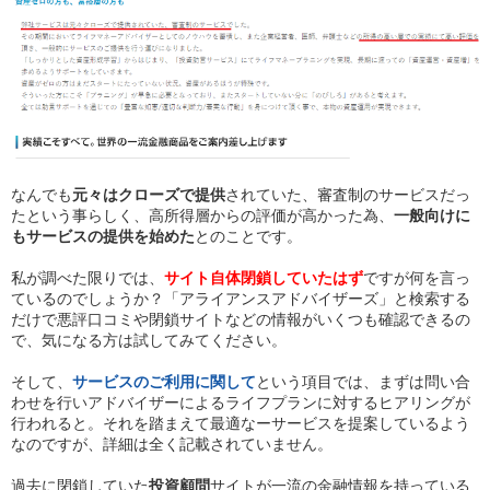
なんでも
元々はクローズで提供
されていた、審査制のサービスだっ
たという事らしく、高所得層からの評価が高かった為、
一般向けに
もサービスの提供を始めた
とのことです。
私が調べた限りでは、
サイト自体閉鎖していたはず
ですが何を言っ
ているのでしょうか？「アライアンスアドバイザーズ」と検索する
だけで悪評口コミや閉鎖サイトなどの情報がいくつも確認できるの
で、気になる方は試してみてください。
そして、
サービスのご利用に関して
という項目では、まずは問い合
わせを行いアドバイザーによるライフプランに対するヒアリングが
行われると。それを踏まえて最適なーサービスを提案しているよう
なのですが、詳細は全く記載されていません。
過去に閉鎖していた
投資顧問
サイトが一流の金融情報を持っている