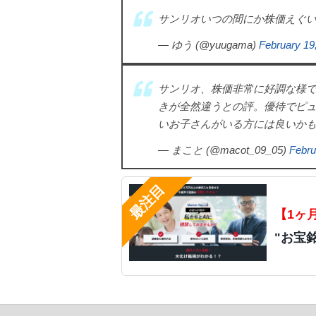
サンリオいつの間にか株価えぐ
— ゆう (@yuugama)
February 19
サンリオ、株価非常に好調な様
きが全然違うとの評。優待でピ
いお子さんがいる方には良いか
— まこと (@macot_09_05)
Febru
【1ヶ
"お宝