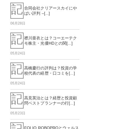
記
合同会社クリアースカイにや
ばい評判 –[...]
06月28日
記
襟川亜衣とは？コーエーテク
モ株主・光優HDとの関[...]
05月24日
記
高橋慶行の評判は？投資の学
校代表の経歴・口コミを[...]
05月24日
記
高見英治とは？経歴と投資顧
問ベストプランナーの行[...]
05月23日
記
FOLIO ROBOPROとウェルス