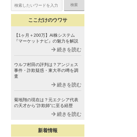
ここだけのウワサ
【1ヶ月＋200万】AI株システム
『マーケットナビ』の魅力を解説
続きを読む
ウルフ村田の評判は？アンジェス
事件・詐欺疑惑・東大卒の噂を調
査
続きを読む
菊地翔の現在は？元エクシア代表
の天才から”詐欺師”に至る経歴
続きを読む
新着情報