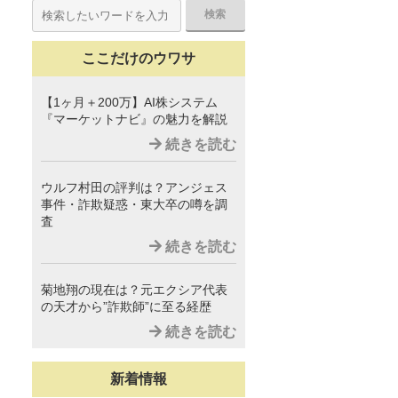
ここだけのウワサ
【1ヶ月＋200万】AI株システム
『マーケットナビ』の魅力を解説
続きを読む
ウルフ村田の評判は？アンジェス
事件・詐欺疑惑・東大卒の噂を調
査
続きを読む
菊地翔の現在は？元エクシア代表
の天才から”詐欺師”に至る経歴
続きを読む
新着情報