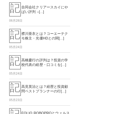
記
合同会社クリアースカイにや
ばい評判 –[...]
06月28日
記
襟川亜衣とは？コーエーテク
モ株主・光優HDとの関[...]
05月24日
記
高橋慶行の評判は？投資の学
校代表の経歴・口コミを[...]
05月24日
記
高見英治とは？経歴と投資顧
問ベストプランナーの行[...]
05月23日
記
FOLIO ROBOPROとウェルス