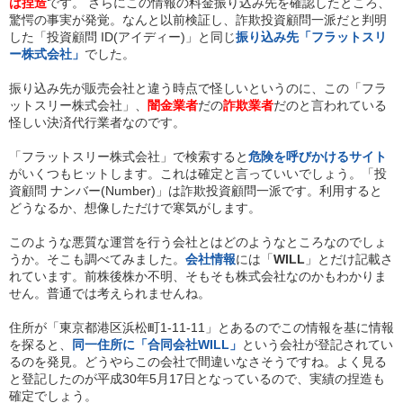
は捏造
です。 さらにこの情報の料金振り込み先を確認したところ、
驚愕の事実が発覚。なんと以前検証し、詐欺投資顧問一派だと判明
した「投資顧問 ID(アイディー)」と同じ
振り込み先「フラットスリ
ー株式会社」
でした。
振り込み先が販売会社と違う時点で怪しいというのに、この「フラ
ットスリー株式会社」、
闇金業者
だの
詐欺業者
だのと言われている
怪しい決済代行業者なのです。
「フラットスリー株式会社」で検索すると
危険を呼びかけるサイト
がいくつもヒットします。これは確定と言っていいでしょう。「投
資顧問 ナンバー(Number)」は詐欺投資顧問一派です。利用すると
どうなるか、想像しただけで寒気がします。
このような悪質な運営を行う会社とはどのようなところなのでしょ
うか。そこも調べてみました。
会社情報
には「
WILL
」とだけ記載さ
れています。前株後株か不明、そもそも株式会社なのかもわかりま
せん。普通では考えられませんね。
住所が「東京都港区浜松町1-11-11」とあるのでこの情報を基に情報
を探ると、
同一住所に「合同会社WILL」
という会社が登記されてい
るのを発見。どうやらこの会社で間違いなさそうですね。よく見る
と登記したのが平成30年5月17日となっているので、実績の捏造も
確定でしょう。