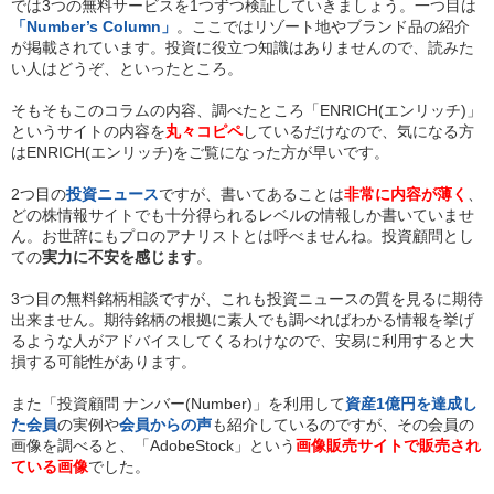
では3つの無料サービスを1つずつ検証していきましょう。一つ目は
「Number’s Column」
。ここではリゾート地やブランド品の紹介
が掲載されています。投資に役立つ知識はありませんので、読みた
い人はどうぞ、といったところ。
そもそもこのコラムの内容、調べたところ「ENRICH(エンリッチ)」
というサイトの内容を
丸々コピペ
しているだけなので、気になる方
はENRICH(エンリッチ)をご覧になった方が早いです。
2つ目の
投資ニュース
ですが、書いてあることは
非常に内容が薄く
、
どの株情報サイトでも十分得られるレベルの情報しか書いていませ
ん。お世辞にもプロのアナリストとは呼べませんね。投資顧問とし
ての
実力に不安を感じます
。
3つ目の無料銘柄相談ですが、これも投資ニュースの質を見るに期待
出来ません。期待銘柄の根拠に素人でも調べればわかる情報を挙げ
るような人がアドバイスしてくるわけなので、安易に利用すると大
損する可能性があります。
また「投資顧問 ナンバー(Number)」を利用して
資産1億円を達成し
た会員
の実例や
会員からの声
も紹介しているのですが、その会員の
画像を調べると、「AdobeStock」という
画像販売サイトで販売され
ている画像
でした。