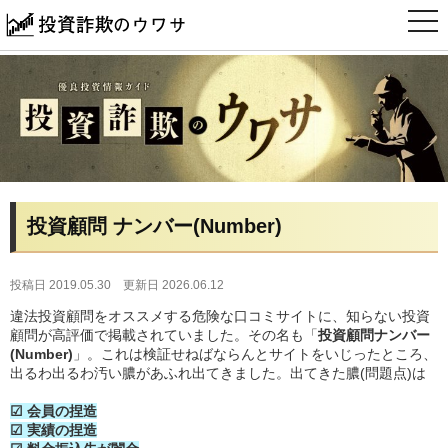
t
o
g
g
l
e
n
a
v
i
g
a
t
i
投資顧問 ナンバー(Number)
o
n
投稿日 2019.05.30
更新日 2026.06.12
違法投資顧問をオススメする危険な口コミサイトに、知らない投資
顧問が高評価で掲載されていました。その名も「
投資顧問ナンバー
(Number)
」。これは検証せねばならんとサイトをいじったところ、
出るわ出るわ汚い膿があふれ出てきました。出てきた膿(問題点)は
☑ 会員の捏造
☑ 実績の捏造