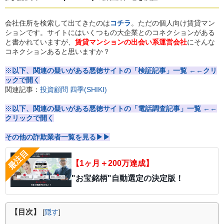
会社住所を検索して出てきたのは
コチラ
。ただの個人向け賃貸マン
ションです。サイトにはいくつもの大企業とのコネクションがある
と書かれていますが、
賃貸マンションの出会い系運営会社
にそんな
コネクションあると思いますか？
※
以下、関連の疑いがある悪徳サイトの「検証記事」一覧 ←←クリ
ックで開く
関連記事：
投資顧問 四季(SHIKI)
※
以下、関連の疑いがある悪徳サイトの「電話調査記事」一覧 ←←
クリックで開く
その他の詐欺業者一覧を見る▶▶
【1ヶ月＋200万達成】
"お宝銘柄"自動選定の決定版！
【目次】
[
隠す
]