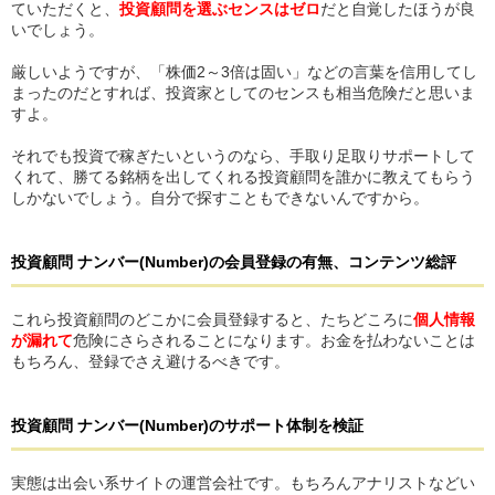
ていただくと、
投資顧問を選ぶセンスはゼロ
だと自覚したほうが良
いでしょう。
厳しいようですが、「株価2～3倍は固い」などの言葉を信用してし
まったのだとすれば、投資家としてのセンスも相当危険だと思いま
すよ。
それでも投資で稼ぎたいというのなら、手取り足取りサポートして
くれて、勝てる銘柄を出してくれる投資顧問を誰かに教えてもらう
しかないでしょう。自分で探すこともできないんですから。
投資顧問 ナンバー(Number)
の
会員登録の有無、コンテンツ総評
これら投資顧問のどこかに会員登録すると、たちどころに
個人情報
が漏れて
危険にさらされることになります。お金を払わないことは
もちろん、登録でさえ避けるべきです。
投資顧問 ナンバー(Number)
の
サポート体制を検証
実態は出会い系サイトの運営会社です。もちろんアナリストなどい