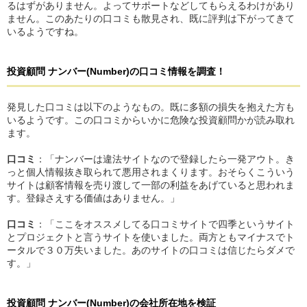
るはずがありません。よってサポートなどしてもらえるわけがあり
ません。このあたりの口コミも散見され、既に評判は下がってきて
いるようですね。
投資顧問 ナンバー(Number)
の
口コミ情報を調査！
発見した口コミは以下のようなもの。既に多額の損失を抱えた方も
いるようです。この口コミからいかに危険な投資顧問かが読み取れ
ます。
口コミ
：「ナンバーは違法サイトなので登録したら一発アウト。き
っと個人情報抜き取られて悪用されまくります。おそらくこういう
サイトは顧客情報を売り渡して一部の利益をあげていると思われま
す。登録さえする価値はありません。」
口コミ
：「ここをオススメしてる口コミサイトで四季というサイト
とプロジェクトと言うサイトを使いました。両方ともマイナスでト
ータルで３０万失いました。あのサイトの口コミは信じたらダメで
す。」
投資顧問 ナンバー(Number)
の
会社所在地を検証