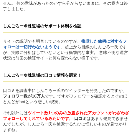
せん。 何の意味があったのかすら分からないままに、その案内は終
了しました。
しんごろー＠株道場
の
サポート体制を検証
サイトの説明でも明言しているのですが、
推奨した銘柄に対するフ
ォローは一切行わないようです
。超上から目線のしんごろー氏です
が、実際に分析はしていないという衝撃的な事実。 意味不明な運営
状況は前回の検証サイトと何ら変わらない様子です。
しんごろー＠株道場
の
口コミ情報を調査！
口コミを調査中にしんごろー氏のツイッターを発見したのですが、
フォロワー数が16万人
です。ですがフォロワーを確認するとそのほ
とんどがbotという悲しい現実。
それ以外には
ツイート数1つのみの放置されたアカウントがわざわざ
フォローしてくれているみたいです
。
口コミ
はあまり発見できませ
んでしたが、しんごろー氏を検索するたびに怪しいものが見つかり
ますね。