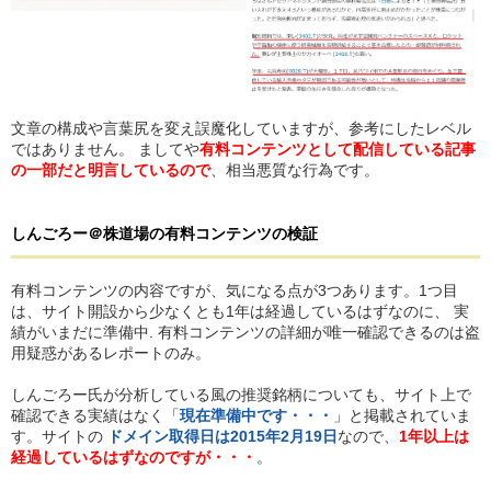
文章の構成や言葉尻を変え誤魔化していますが、参考にしたレベル
ではありません。 ましてや
有料コンテンツとして配信している記事
の一部だと明言しているので
、相当悪質な行為です。
しんごろー＠株道場
の
有料コンテンツの検証
有料コンテンツの内容ですが、気になる点が3つあります。1つ目
は、サイト開設から少なくとも1年は経過しているはずなのに、 実
績がいまだに準備中. 有料コンテンツの詳細が唯一確認できるのは盗
用疑惑があるレポートのみ。
しんごろー氏が分析している風の推奨銘柄についても、サイト上で
確認できる実績はなく「
現在準備中です・・・
」と掲載されていま
す。サイトの
ドメイン取得日は2015年2月19日
なので、
1年以上は
経過しているはずなのですが・・・
。