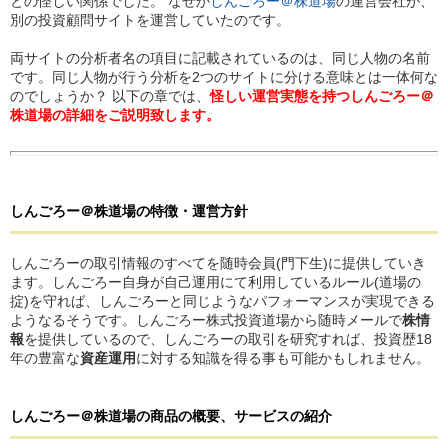
との怪しい関係でした。 なぜか
しんごろー＠株道場
の運営会社が、
別の投資顧問サイトを運営していたのです。
両サイトの分析者名の項目に記載されているのは、同じ人物の名前
です。同じ人物が行う分析を2つのサイトに分ける意味とは一体何な
のでしょうか？ 以下の章では、
怪しい運営実態を持つしんごろー＠
株道場の詳細をご説明致します。
しんごろー＠株道場
の
特徴・運営方針
しんごろーの取引情報のすべてを随時会員(門下生)に提供していき
ます。しんごろー自身が自己運用にて利用しているルール(道場の
掟)を守れば、しんごろーと同じようなパフォーマンスが実現できる
ようなるそうです。しんごろー株式投資道場から随時メールで
株情
報
を提供しているので、しんごろーの取引を研究すれば、投資歴18
年の豊富な
資産運用
に対する知識を得る事も可能かもしれません。
しんごろー＠株道場
の
商品の概要、サービスの紹介