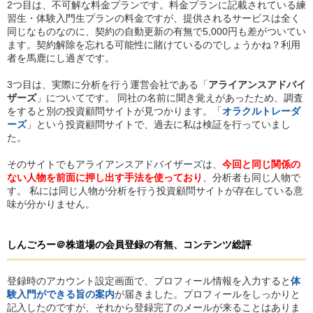
2つ目は、不可解な料金プランです。料金プランに記載されている練
習生・体験入門生プランの料金ですが、提供されるサービスは全く
同じなものなのに、契約の自動更新の有無で5,000円も差がついてい
ます。契約解除を忘れる可能性に賭けているのでしょうかね？利用
者を馬鹿にし過ぎです。
3つ目は、実際に分析を行う運営会社である「
アライアンスアドバイ
ザーズ
」についてです。 同社の名前に聞き覚えがあったため、調査
をすると別の投資顧問サイトが見つかります。「
オラクルトレーダ
ーズ
」という投資顧問サイトで、過去に私は検証を行っていまし
た。
そのサイトでもアライアンスアドバイザーズは、
今回と同じ関係の
ない人物を前面に押し出す手法を使っており
、分析者も同じ人物で
す。 私には同じ人物が分析を行う投資顧問サイトが存在している意
味が分かりません。
しんごろー＠株道場
の
会員登録の有無、コンテンツ総評
登録時のアカウント設定画面で、プロフィール情報を入力すると
体
験入門ができる旨の案内
が届きました。プロフィールをしっかりと
記入したのですが、それから登録完了のメールが来ることはありま