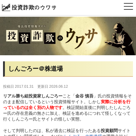
t
o
g
g
l
e
n
a
v
i
g
a
t
i
しんごろー＠株道場
o
n
投稿日 2017.01.31
更新日 2026.06.12
リアル勝ち組投資家しんごろー
こと「
金谷 慎吾
」氏の投資情報をそ
のまま配信しているという投資情報サイト。しかし
実際に分析を行
っているのは全く別の人物です
。検証開始直後に判明したしんごろ
ー氏の存在意義の無さに加え、検証を進めるにつれて怪しくなって
行くしんごろー氏とサイトの怪しい実態。
そして判明したのは、私が過去に検証を行ったある
投資顧問
サイト