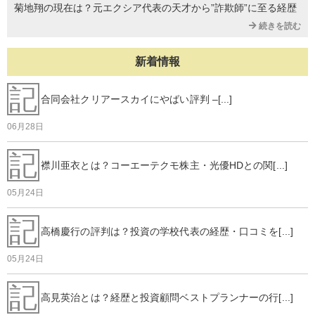
菊地翔の現在は？元エクシア代表の天才から”詐欺師”に至る経歴
続きを読む
新着情報
記
合同会社クリアースカイにやばい評判 –[...]
06月28日
記
襟川亜衣とは？コーエーテクモ株主・光優HDとの関[...]
05月24日
記
高橋慶行の評判は？投資の学校代表の経歴・口コミを[...]
05月24日
記
高見英治とは？経歴と投資顧問ベストプランナーの行[...]