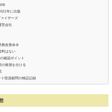
0年
021年に出版
ヴァイザーズ
運営会社
と業務改善命令
資料はない
の確認ポイント
部の推測を分ける
認
ード投資顧問の検証記録
想