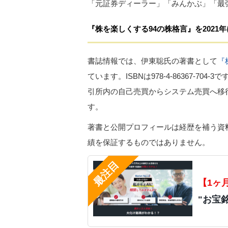
「元証券ディーラー」「みんかぶ」「最
『株を楽しくする94の株格言』を2021
書誌情報では、伊東聡氏の著書として
『
ています。ISBNは978-4-86367-
引所内の自己売買からシステム売買へ移
す。
著書と公開プロフィールは経歴を補う資
績を保証するものではありません。
【1ヶ
"お宝