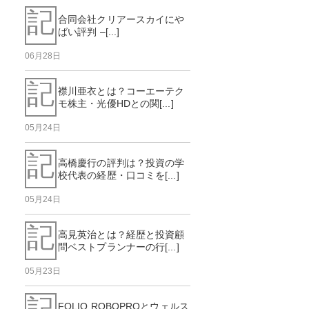
記
合同会社クリアースカイにや
ばい評判 –[...]
06月28日
記
襟川亜衣とは？コーエーテク
モ株主・光優HDとの関[...]
05月24日
記
高橋慶行の評判は？投資の学
校代表の経歴・口コミを[...]
05月24日
記
高見英治とは？経歴と投資顧
問ベストプランナーの行[...]
05月23日
記
FOLIO ROBOPROとウェルス