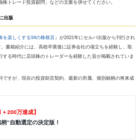
強株トレード投資顧問」などの文脈を併せてください。
年に出版
株を楽しくする94の株格言』
が2021年にセルバ出版から刊行され
704-3です。書籍紹介には、高校卒業後に証券会社の場立ちを経験し、取
行する時代に店頭株のトレーダーを経験した旨が掲載されていま
料ですが、現在の投資助言契約、最新の所属、個別銘柄の将来成
月＋200万達成】
銘柄"自動選定の決定版！