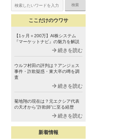
ここだけのウワサ
【1ヶ月＋200万】AI株システム
『マーケットナビ』の魅力を解説
続きを読む
ウルフ村田の評判は？アンジェス
事件・詐欺疑惑・東大卒の噂を調
査
続きを読む
菊地翔の現在は？元エクシア代表
の天才から”詐欺師”に至る経歴
続きを読む
新着情報