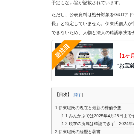
予定もない旨が記載されています。
ただし、公表資料は処分対象をG&Dア
長」と特定していません。伊東氏個人が
できないため、人物と法人の確認事実を
【1ヶ
"お宝
【目次】
[
隠す
]
1
伊東聡氏の現在と最新の株価予想
1.1
みんかぶでは2025年4月28日ま
1.2
現在の所属は確認できず、2024
2
伊東聡氏の経歴と著書