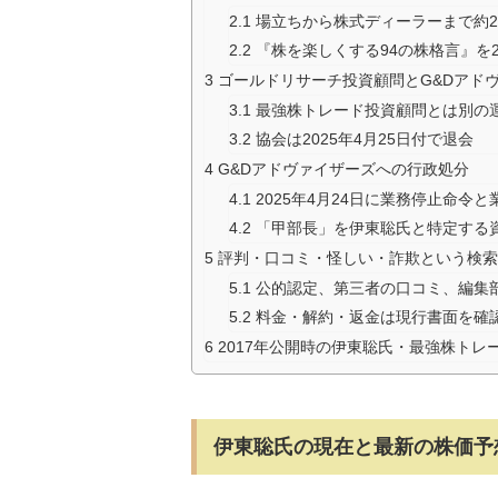
2.1
場立ちから株式ディーラーまで約2
2.2
『株を楽しくする94の株格言』を2
3
ゴールドリサーチ投資顧問とG&Dアド
3.1
最強株トレード投資顧問とは別の
3.2
協会は2025年4月25日付で退会
4
G&Dアドヴァイザーズへの行政処分
4.1
2025年4月24日に業務停止命令
4.2
「甲部長」を伊東聡氏と特定する
5
評判・口コミ・怪しい・詐欺という検索
5.1
公的認定、第三者の口コミ、編集
5.2
料金・解約・返金は現行書面を確
6
2017年公開時の伊東聡氏・最強株トレ
伊東聡氏の現在と最新の株価予