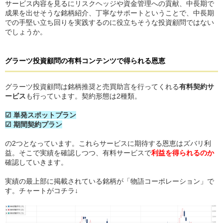
サービス内容を見るにリスクヘッジや資金管理への貢献、中長期で
成果を出せそうな銘柄紹介、丁寧なサポートということで、中長期
での手堅い立ち回りを実践するのに役立ちそうな投資顧問ではない
でしょうか。
グラーツ投資顧問
の
有料コンテンツで得られる恩恵
グラーツ投資顧問は銘柄推奨と売買助言を行ってくれる
有料契約サ
ービス
も行っています。契約形態は2種類。
☑ 単発スポットプラン
☑ 期間契約プラン
の2つとなっています。これらサービスに期待する恩恵はズバリ利
益。そこで実績を確認しつつ、有料サービスで
利益を得られるのか
確認していきます。
実績の最上部に掲載されている銘柄が「物語コーポレーション」で
す。チャートがコチラ↓