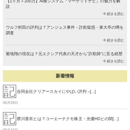
【1ヶ月＋200万】AI株システム『マーケットナビ』の魅力を解
説
続きを読む
ウルフ村田の評判は？アンジェス事件・詐欺疑惑・東大卒の噂を
調査
続きを読む
菊地翔の現在は？元エクシア代表の天才から”詐欺師”に至る経歴
続きを読む
新着情報
記
合同会社クリアースカイにやばい評判 –[...]
06月28日
記
襟川亜衣とは？コーエーテクモ株主・光優HDとの関[...]