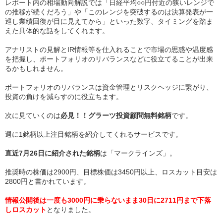
レポート内の相場動向解説では「日経平均○○円付近の狭いレンジで
の推移が続くだろう」や「このレンジを突破するのは決算発表が一
巡し業績回復が目に見えてから」といった数字、タイミングを踏ま
えた具体的な話をしてくれます。
アナリストの見解とIR情報等を仕入れることで市場の思惑や温度感
を把握し、ポートフォリオのリバランスなどに役立てることが出来
るかもしれません。
ポートフォリオのリバランスは資金管理とリスクヘッジに繋がり、
投資の負けを減らすのに役立ちます。
次に見ていくのは
必見！！グラーツ投資顧問無料銘柄
です。
週に1銘柄以上注目銘柄を紹介してくれるサービスです。
直近7月26日に紹介された銘柄
は「マークラインズ」。
推奨時の株価は2900円、目標株価は3450円以上、ロスカット目安は
2800円と書かれています。
情報公開後は一度も3000円に乗らないまま30日に2711円まで下落
しロスカット
となりました。