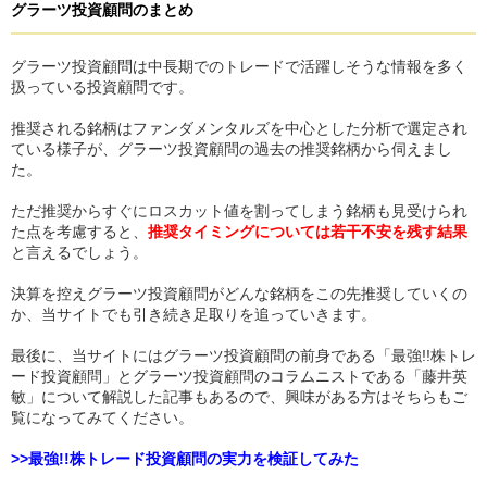
グラーツ投資顧問
の
まとめ
グラーツ投資顧問は中長期でのトレードで活躍しそうな情報を多く
扱っている投資顧問です。
推奨される銘柄はファンダメンタルズを中心とした分析で選定され
ている様子が、グラーツ投資顧問の過去の推奨銘柄から伺えまし
た。
ただ推奨からすぐにロスカット値を割ってしまう銘柄も見受けられ
た点を考慮すると、
推奨タイミングについては若干不安を残す結果
と言えるでしょう。
決算を控えグラーツ投資顧問がどんな銘柄をこの先推奨していくの
か、当サイトでも引き続き足取りを追っていきます。
最後に、当サイトにはグラーツ投資顧問の前身である「最強!!株トレ
ード投資顧問」とグラーツ投資顧問のコラムニストである「藤井英
敏」について解説した記事もあるので、興味がある方はそちらもご
覧になってみてください。
>>最強!!株トレード投資顧問の実力を検証してみた