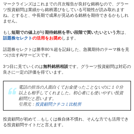
マークラインズはこれまでの月次報告が良好な銘柄なので、グラー
ツ投資顧問は業績から銘柄選びをしている可能性が読み取れます
ね。とすると、中長期で成果が見込める銘柄を期待できるかもしれ
ません。
もし
短期での値上がり期待銘柄を早い段階で買いたいという方
は、
話題株セレクト
の活用をお奨め
します。
話題株セレクトは勝率80％超を記録した、急騰期待のテーマ株を見
つけ出すAIサービスです。
3つ目に見ていくのは
無料銘柄相談
です。グラーツ投資顧問は対応の
良さに一定の評価を得ています。
電話の担当の人面白くてお金使ったことないのに１０分
以上も相手してくれました。初心者にも使いやすい投資
顧問だと思います。
引用元：
投資顧問クチコミ比較所
投資顧問が初めて…もしくは株自体不慣れ、そんな方でも活用でき
る投資顧問サイトだと言えます。