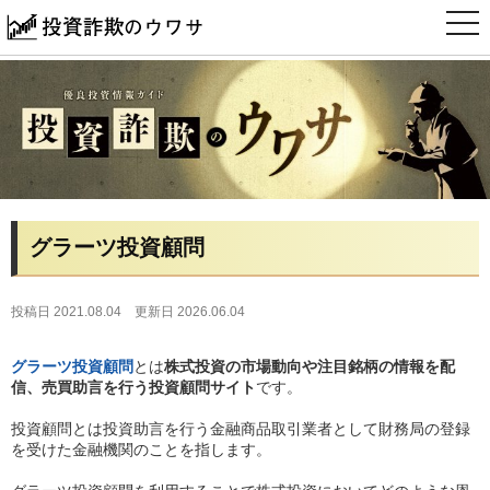
t
o
g
g
l
e
n
a
v
i
g
a
t
i
グラーツ投資顧問
o
n
投稿日 2021.08.04
更新日 2026.06.04
グラーツ投資顧問
とは
株式投資の市場動向や注目銘柄の情報を配
信、売買助言を行う投資顧問サイト
です。
投資顧問とは投資助言を行う金融商品取引業者として財務局の登録
を受けた金融機関のことを指します。