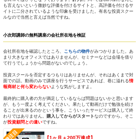
も言えないという微妙な評価を付けるサイトと、高評価を付けるサ
イトに二分されているような印象を受けました。有名な投資スクー
ルなので当然と言えば当然ですね。
小次郎講師
の無料講座
の
会社所在地を検証
会社所在地を確認したところ、
こちらの物件
がみつかりました。あ
まり大きなオフィスではありませんが、セミナーなどは会場を借り
て行うでしょうから問題がないのでしょう。
投資スクールを否定するつもりはありませんが、それはあくまで対
面での話。動画のみで講座を行うサービスであれば、巷に溢れる
情
報商材と何ら変わらない
ような気がしますよ。
最終的に購入者の方が満足しているならば問題はないかと思います
が、もう一度よく考えてください。果たして動画だけで勉強を続け
ることが出来るのかという事を。こういったサービスは購入して終
わりではありません。
購入してからがスタート
なのですから。そこ
が
投資顧問との違い
ですね。
【1ヶ月＋200万達成】