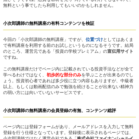
無料という事でしたら利用してもいいのかもしれません。
小次郎講師
の無料講座
の
有料コンテンツを検証
今回の「小次郎講師の無料講座」ですが、
位置づけ
としてはあくま
で有料講座を利用する前のお試しというものになるそうです。結局
のところ、運営元である「投資の学校プレミアム」の
宣伝用サイト
ですね。
この無料講座だけでページ内に記載されている投資手法などが全て
学べるわけではなく、
初歩的な部分のみ
を学ぶことが出来るのでし
ょう。投資初心者であれば多少役に立つ内容もありますが、中級者
以上、もしくは動画配信のみで勉強を続けることが出来ない精神力
の弱い方には向いていないサービスです。
小次郎講師
の無料講座
の
会員登録の有無、コンテンツ総評
ページ内には登録フォームがあり、メールアドレスを入力して無料
登録を行う仕様となっています。登録後に表示されるページでは、
小次郎講師ではなく運営会社である「
株式会社ファイナンシャルイ