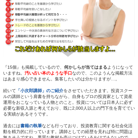
『15個』も掲載しているので、
何かしらが当てはまる
ようになって
いますね。
汚い占い本のような手口
なので、このようんな掲載方法
はあまり感心できません。集客したいのは分かりますが…。
続いて
「小次郎講師」のご紹介
をさせていただきます。投資スクー
ルの講師という肩書を持ちながら、自身もプロの投資家として資産
運用をおこなっている人物とのこと。投資については日本人に必ず
必要な新収入源と考えており、既に2,000人以上の門下生を育ててい
る実績があるそうです。
過去には
書籍の執筆
なども行っており、投資教育に関する社会化活
動を精力的に行っています。講師としての経歴を見れば特に問題は
無さそうですね。悪質な教材を売りつけているわけでもないので、