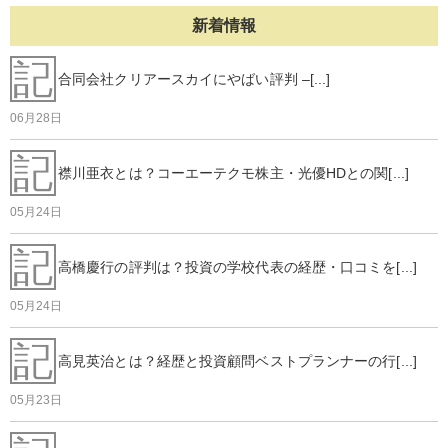
新着情報
記
合同会社クリアースカイにやばい評判 –[...]
06月28日
記
襟川亜衣とは？コーエーテクモ株主・光優HDとの関[...]
05月24日
記
高橋慶行の評判は？投資の学校代表の経歴・口コミを[...]
05月24日
記
高見英治とは？経歴と投資顧問ベストプランナーの行[...]
05月23日