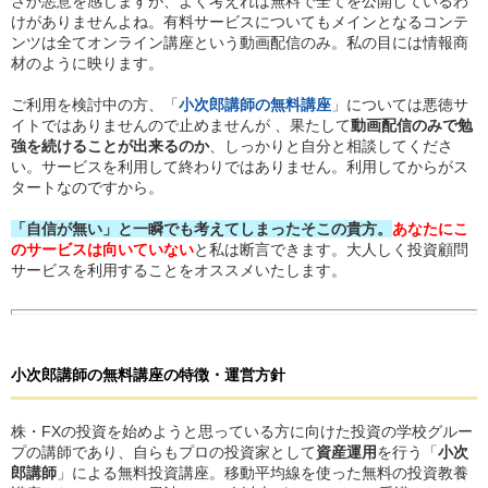
さか悪意を感じますが、よく考えれば無料で全てを公開しているわ
けがありませんよね。有料サービスについてもメインとなるコンテ
ンツは全てオンライン講座という動画配信のみ。私の目には情報商
材のように映ります。
ご利用を検討中の方、「
小次郎講師の無料講座
」については悪徳サ
イトではありませんので止めませんが 、果たして
動画配信のみで勉
強を続けることが出来るのか
、しっかりと自分と相談してくださ
い。サービスを利用して終わりではありません。利用してからがス
タートなのですから。
「自信が無い」と一瞬でも考えてしまったそこの貴方。
あなたにこ
のサービスは向いていない
と私は断言できます。大人しく投資顧問
サービスを利用することをオススメいたします。
小次郎講師
の無料講座
の
特徴・運営方針
株・FXの投資を始めようと思っている方に向けた投資の学校グルー
プの講師であり、自らもプロの投資家として
資産運用
を行う「
小次
郎講師
」による無料投資講座。移動平均線を使った無料の投資教養