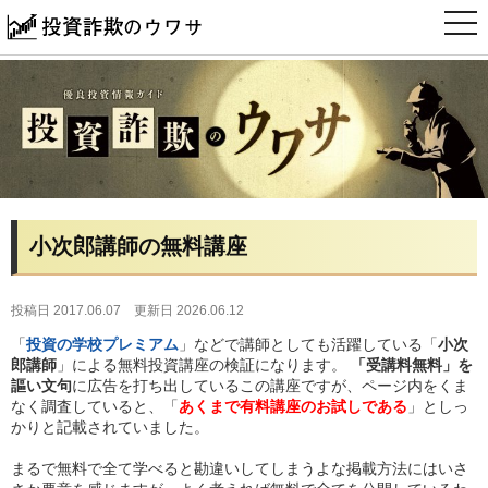
t
o
g
g
l
e
n
a
v
i
g
a
t
i
小次郎講師の無料講座
o
n
投稿日 2017.06.07
更新日 2026.06.12
「
投資の学校プレミアム
」などで講師としても活躍している「
小次
郎講師
」による無料投資講座の検証になります。
「受講料無料」を
謳い文句
に広告を打ち出しているこの講座ですが、ページ内をくま
なく調査していると、「
あくまで有料講座のお試しである
」としっ
かりと記載されていました。
まるで無料で全て学べると勘違いしてしまうよな掲載方法にはいさ