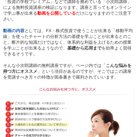
「投資の学校プレミアム」などで講師を務めている「小次郎講師」
による無料投資講座の検証になります。講座と言ってもオンライン
で学ぶ事が出来る
動画を公開している
だけになりますのでご注意下
さい。
動画の内容
としては、FX・株式投資で使うことが出来る「移動平均
線」を使ったチャートの分析方法の基礎を学ぶことが出来るとのこ
と。断片的な知識だけではなく、体系的な利益を上げるための授業
を学ぶことが出来るようなので、
基礎から応用まで
を効率よく習得
できるそうです。
そんな小次郎講師の無料講座ですが、ページ内では「
こんな悩みを
持つ方にオススメ
」という項目があるのですが、そこではこの講座
を受講すべき方々の特徴が箇条書きで羅列されていいます。