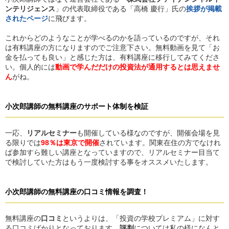
ンテリジェンス
」の代表取締役である「高橋 慶行」氏の
挨拶が掲載
されたページ
に飛びます。
これからどのようなことが学べるのかを語っているのですが、それ
は有料講座の方になりますのでご注意下さい。無料動画を見て「お
金を払っても良い」と感じた方は、有料講座に移行してみてくださ
い。個人的には
動画で学んだだけの投資法が通用するとは思えませ
ん
がね。
小次郎講師
の無料講座
の
サポート体制を検証
一応、
リアルセミナー
も開催している様なのですが、開催会場を見
る限りでは
98％は東京で開催
されています。関東在住の方でなけれ
ば参加すら難しい講座となっていますので、リアルセミナー目当て
で検討していた方はもう一度検討する事をオススメいたします。
小次郎講師
の無料講座
の
口コミ情報を調査！
無料講座の
口コミ
というよりは、「投資の学校プレミアム」に対す
る口コミばかりとなっております。
評判
については私の様になんと