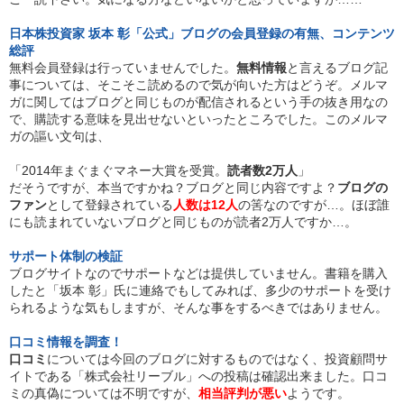
日本株投資家 坂本 彰「公式」ブログの会員登録の有無、コンテンツ
総評
無料会員登録は行っていませんでした。
無料情報
と言えるブログ記
事については、そこそこ読めるので気が向いた方はどうぞ。メルマ
ガに関してはブログと同じものが配信されるという手の抜き用なの
で、購読する意味を見出せないといったところでした。このメルマ
ガの謳い文句は、
「2014年まぐまぐマネー大賞を受賞。
読者数2万人
」
だそうですが、本当ですかね？ブログと同じ内容ですよ？
ブログの
ファン
として登録されている
人数は12人
の筈なのですが…。ほぼ誰
にも読まれていないブログと同じものが読者2万人ですか…。
サポート体制の検証
ブログサイトなのでサポートなどは提供していません。書籍を購入
したと「坂本 彰」氏に連絡でもしてみれば、多少のサポートを受け
られるような気もしますが、そんな事をするべきではありません。
口コミ情報を調査！
口コミ
については今回のブログに対するものではなく、投資顧問サ
イトである「株式会社リーブル」への投稿は確認出来ました。口コ
ミの真偽については不明ですが、
相当評判が悪い
ようです。