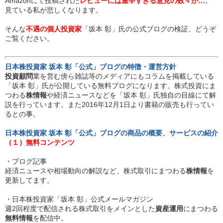
Amazonにて投稿された
レビューには激辛すぎる意見の数々が…
。
見ている私が悲しくなります。
そんな
不遇の個人投資家
「坂本 彰」氏の公式ブログの検証、どうぞ
ご覧ください。
日本株投資家 坂本 彰「公式」ブログの特徴・運営方針
投資顧問
業を営む傍ら雑誌等のメディアにもコラムを掲載している
「坂本 彰」氏が公開している無料ブログになります。株式投資にま
つわる
株情報
や経済ニュースなどを「坂本 彰」氏独自の目線にて解
説を行っています。また2016年12月1日より書籍の販売も行ってい
るとの事。
日本株投資家 坂本 彰「公式」ブログの商品の概要、サービスの紹介
（１）無料コンテンツ
・ブログ記事
経済ニュースや相場動向の解説など、株式取引にまつわる
株情報
を
更新してます。
・日本株投資家「坂本 彰」公式メールマガジン
週2回程度で配信される株式取引をメインとした
資産運用
にまつわる
無料情報
を配信中。