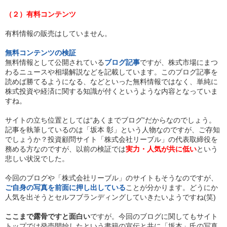
（２）有料コンテンツ
有料情報の販売はしていません。
無料コンテンツの検証
無料情報として公開されている
ブログ記事
ですが、株式市場にまつ
わるニュースや相場解説などを記載しています。このブログ記事を
読めば勝てるようになる、などといった無料情報ではなく、単純に
株式投資や経済に関する知識が付くというような内容となっていま
すね。
サイトの立ち位置としては“あくまでブログ”だからなのでしょう。
記事を執筆しているのは「坂本 彰」という人物なのですが、ご存知
でしょうか？投資顧問サイト「株式会社リーブル」の代表取締役を
務める方なのですが、以前の検証では
実力・人気が共に低い
という
悲しい状況でした。
今回のブログや「株式会社リーブル」のサイトもそうなのですが、
ご自身の写真を前面に押し出している
ことが分かります。どうにか
人気を出そうとセルフブランディングしていきたいようですね(笑)
ここまで露骨ですと面白い
ですが。今回のブログに関してもサイト
トップでは発売開始したという書籍の宣伝と共に「坂本」氏の写真