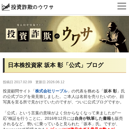
t
o
g
g
l
e
n
a
v
i
g
a
t
i
日本株投資家 坂本 彰「公式」ブログ
o
n
投稿日 2017.02.09
更新日 2026.06.12
投資顧問サイト「
株式会社リーブル
」の代表を務める「
坂本 彰
」氏
の公式ブログを発見致しました。ご本人は名前を売りたいのか、顔
写真を至る所で見かけていたのですが、ついに公式ブログですか。
「公式」という言葉の意味がよく分からなくなって来ましたが“一
応”検証を行うことに。2016年12月には
自身が執筆した書籍
も販売
されるなど、勢いに乗っていると見られた「坂本」氏。ですが、