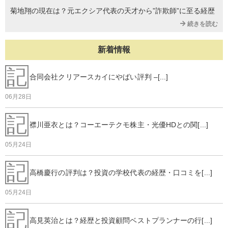
菊地翔の現在は？元エクシア代表の天才から”詐欺師”に至る経歴
続きを読む
新着情報
記
合同会社クリアースカイにやばい評判 –[...]
06月28日
記
襟川亜衣とは？コーエーテクモ株主・光優HDとの関[...]
05月24日
記
高橋慶行の評判は？投資の学校代表の経歴・口コミを[...]
05月24日
記
高見英治とは？経歴と投資顧問ベストプランナーの行[...]