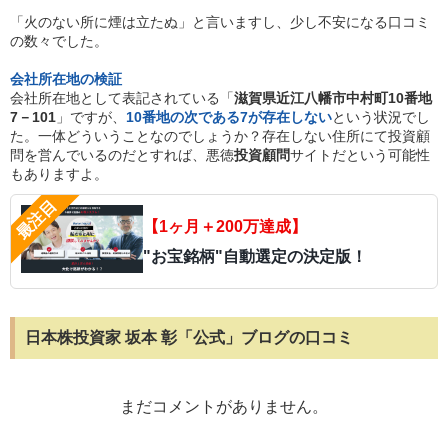
「火のない所に煙は立たぬ」と言いますし、少し不安になる口コミ
の数々でした。
会社所在地の検証
会社所在地として表記されている「
滋賀県近江八幡市中村町10番地
7－101
」ですが、
10番地の次である7が存在しない
という状況でし
た。一体どういうことなのでしょうか？存在しない住所にて投資顧
問を営んでいるのだとすれば、悪徳
投資顧問
サイトだという可能性
もありますよ。
【1ヶ月＋200万達成】
"お宝銘柄"自動選定の決定版！
日本株投資家 坂本 彰「公式」ブログの口コミ
まだコメントがありません。