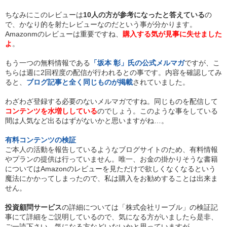
ちなみにこのレビューは
10人の方が参考になったと答えている
の
で、かなり的を射たレビューなのだという事が分かります。
Amazonmのレビューは重要ですね、
購入する気が見事に失せました
よ
。
もう一つの無料情報である
「坂本 彰」氏の公式メルマガ
ですが、こ
ちらは週に2回程度の配信が行われるとの事です。内容を確認してみ
ると、
ブログ記事と全く同じものが掲載
されていました。
わざわざ登録する必要のないメルマガですね。同じものを配信して
コンテンツを水増ししている
のでしょう。このような事をしている
間は人気など出るはずがないかと思いますがね…。
有料コンテンツの検証
ご本人の活動を報告しているようなブログサイトのため、有料情報
やプランの提供は行っていません。唯一、お金の掛かりそうな書籍
についてはAmazonのレビューを見ただけで欲しくなくなるという
魔法にかかってしまったので、私は購入をお勧めすることは出来ま
せん。
投資顧問サービス
の詳細については「株式会社リーブル」の検証記
事にて詳細をご説明しているので、気になる方がいましたら是非、
ご一読下さい。気になる方などいないかと思っていますが……