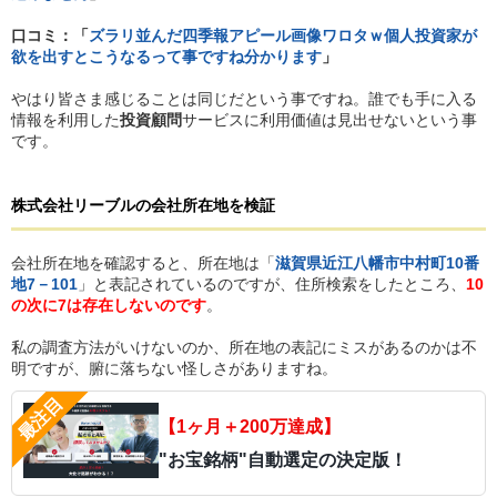
口コミ：「
ズラリ並んだ四季報アピール画像ワロタｗ個人投資家が
欲を出すとこうなるって事ですね分かります
」
やはり皆さま感じることは同じだという事ですね。誰でも手に入る
情報を利用した
投資顧問
サービスに利用価値は見出せないという事
です。
株式会社リーブル
の
会社所在地を検証
会社所在地を確認すると、所在地は「
滋賀県近江八幡市中村町10番
地7－101
」と表記されているのですが、住所検索をしたところ、
10
の次に7は存在しないのです
。
私の調査方法がいけないのか、所在地の表記にミスがあるのかは不
明ですが、腑に落ちない怪しさがありますね。
【1ヶ月＋200万達成】
"お宝銘柄"自動選定の決定版！