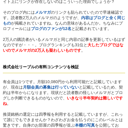
イト上にリンクが存在しないのはこういった理由でしょうか？
そのブログ内には
メルマガ
のリンクも貼られていたので早速確認で
す。読者数2万人のメルマガのようですが、
内容はブログと全く同じ
もの
が掲載されていますね。なんの意味があるんだか。ちなみにプ
ロフィールには
ブログのファンが12名
と記載されています。
2万人の購読者がいるメルマガと同じ内容の記事を更新しているはず
なのですが・・・。ブログランキングも31位と
大したブログではな
いのでメルマガの2万人も疑わしいものです
。
株式会社リーブル
の
有料コンテンツを検証
有会員は1つです。月額10,080円から利用可能だと記載しています
が、現在は
月額会員の募集は行っていない
と記載しているため、契
約は半年からになります。現状だと読者数の怪しいメルマガとブロ
グしか判断できるものがないので、
いきなり半年契約は難しいです
ね
。
推奨銘柄の選定には四季報を利用すると記載していますが、これっ
て誰にでもできませんか？わざわざお金を払うのにこのレベルとは
驚きです。自身のお部屋の四季報が並ぶ
本棚の写真
を公開してお