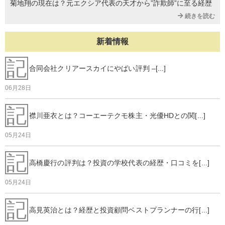
菊地翔の現在は？元エクシア代表の天才から”詐欺師”に至る経歴
続きを読む
新着情報
記
合同会社クリアースカイにやばい評判 –[...]
06月28日
記
襟川亜衣とは？コーエーテクモ株主・光優HDとの関[...]
05月24日
記
高橋慶行の評判は？投資の学校代表の経歴・口コミを[...]
05月24日
記
高見英治とは？経歴と投資顧問ベストプランナーの行[...]