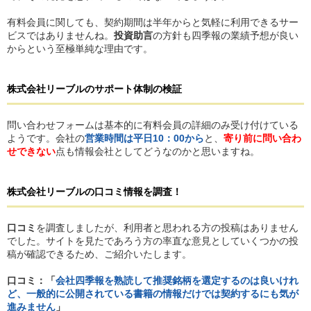
有料会員に関しても、契約期間は半年からと気軽に利用できるサー
ビスではありませんね。
投資助言
の方針も四季報の業績予想が良い
からという至極単純な理由です。
株式会社リーブル
の
サポート体制の検証
問い合わせフォームは基本的に有料会員の詳細のみ受け付けている
ようです。会社の
営業時間は平日10：00から
と、
寄り前に問い合わ
せできない
点も情報会社としてどうなのかと思いますね。
株式会社リーブル
の
口コミ情報を調査！
口コミ
を調査しましたが、利用者と思われる方の投稿はありません
でした。サイトを見たであろう方の率直な意見としていくつかの投
稿が確認できるため、ご紹介いたします。
口コミ：「
会社四季報を熟読して推奨銘柄を選定するのは良いけれ
ど、一般的に公開されている書籍の情報だけでは契約するにも気が
進みません
」