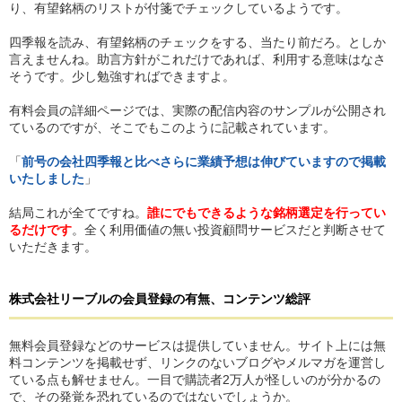
り、有望銘柄のリストが付箋でチェックしているようです。
四季報を読み、有望銘柄のチェックをする、当たり前だろ。としか
言えませんね。助言方針がこれだけであれば、利用する意味はなさ
そうです。少し勉強すればできますよ。
有料会員の詳細ページでは、実際の配信内容のサンプルが公開され
ているのですが、そこでもこのように記載されています。
「
前号の会社四季報と比べさらに業績予想は伸びていますので掲載
いたしました
」
結局これが全てですね。
誰にでもできるような銘柄選定を行ってい
るだけです
。全く利用価値の無い投資顧問サービスだと判断させて
いただきます。
株式会社リーブル
の
会員登録の有無、コンテンツ総評
無料会員登録などのサービスは提供していません。サイト上には無
料コンテンツを掲載せず、リンクのないブログやメルマガを運営し
ている点も解せません。一目で購読者2万人が怪しいのが分かるの
で、その発覚を恐れているのではないでしょうか。