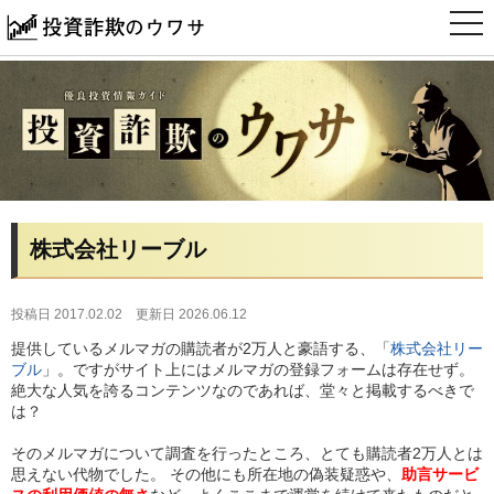
t
o
g
g
l
e
n
a
v
i
g
a
t
i
株式会社リーブル
o
n
投稿日 2017.02.02
更新日 2026.06.12
提供しているメルマガの購読者が2万人と豪語する、「
株式会社リー
ブル
」。ですがサイト上にはメルマガの登録フォームは存在せず。
絶大な人気を誇るコンテンツなのであれば、堂々と掲載するべきで
は？
そのメルマガについて調査を行ったところ、とても購読者2万人とは
思えない代物でした。 その他にも所在地の偽装疑惑や、
助言サービ