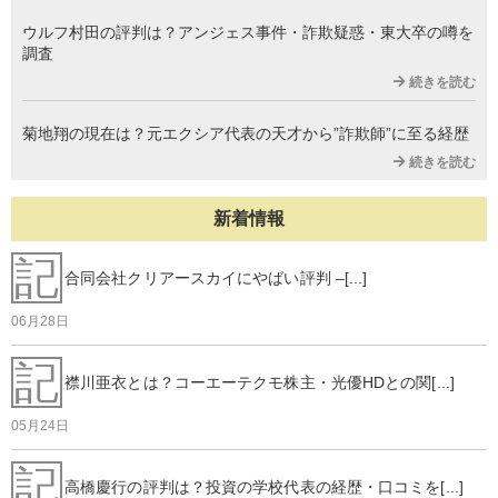
ウルフ村田の評判は？アンジェス事件・詐欺疑惑・東大卒の噂を
調査
続きを読む
菊地翔の現在は？元エクシア代表の天才から”詐欺師”に至る経歴
続きを読む
新着情報
記
合同会社クリアースカイにやばい評判 –[...]
06月28日
記
襟川亜衣とは？コーエーテクモ株主・光優HDとの関[...]
05月24日
記
高橋慶行の評判は？投資の学校代表の経歴・口コミを[...]