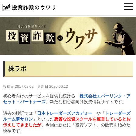
t
o
g
g
l
e
n
a
v
i
g
a
t
i
株ラボ
o
n
投稿日 2017.02.02
更新日 2026.06.12
初心者向けのサービスを提供し続ける「
株式会社エバーリンク・ア
セット・パートナーズ
」新たな初心者向け投資情報サイトです。
過去の検証では「
日本トレーダーズアカデミー
」や「
トレーダーズ
ルーム夢サロン
」といった
悪質な投資スクールを運営しているとお
伝えしてきましたが
、今回は新たに「投資ソフト」の販売を始めた
模様です。