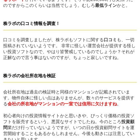
のですからこのくらいは当然でしょう。むしろ
最低ライン
かと。
株ラボ
の
口コミ情報を調査！
口コミを調査しましたが、株ラボもソフトに関する
口コミ
も、一切
投稿されていないようです。 非常に怪しい運営会社が提供する怪し
い投資ソフトなので、やはり皆警戒しているのでしょうか？それが
正解なので言う事はないのですが、ちょっと寂しいですね。
株ラボ
の
会社所在地を検証
会社所在地は過去の検証時と同様のマンションが記載されていま
す。物件自体に怪しい点はありませんが、数々のサービスを提供す
る
会社の所在地がマンションの一室では信用に欠けますね
。
初心者向けの投資情報サイトかと思いきや、びっくり価格の投資ソ
フトを販売するという、悪質なサイトでしたね。今のところ
投資顧
問
業だけ行っていないようですが、いつの日か投資顧問サイトを運
営開始することもあるかもしれません。今後も動きには注意してい
きたいと思います。