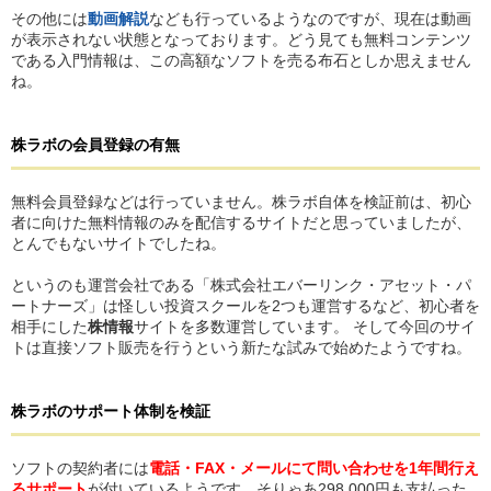
その他には
動画解説
なども行っているようなのですが、現在は動画
が表示されない状態となっております。どう見ても無料コンテンツ
である入門情報は、この高額なソフトを売る布石としか思えません
ね。
株ラボ
の
会員登録の有無
無料会員登録などは行っていません。株ラボ自体を検証前は、初心
者に向けた無料情報のみを配信するサイトだと思っていましたが、
とんでもないサイトでしたね。
というのも運営会社である「株式会社エバーリンク・アセット・パ
ートナーズ」は怪しい投資スクールを2つも運営するなど、初心者を
相手にした
株情報
サイトを多数運営しています。 そして今回のサイ
トは直接ソフト販売を行うという新たな試みで始めたようですね。
株ラボ
の
サポート体制を検証
ソフトの契約者には
電話・FAX・メールにて問い合わせを1年間行え
るサポート
が付いているようです。そりゃあ298,000円も支払った