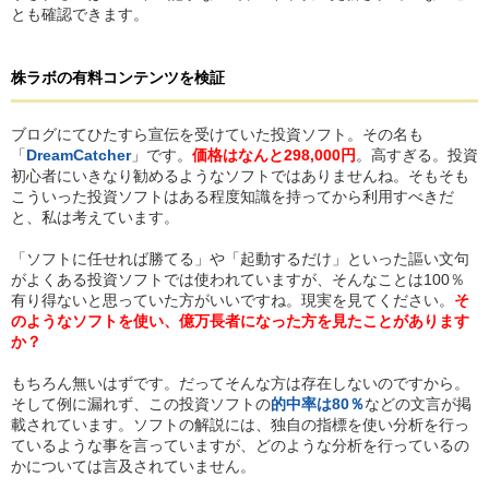
とも確認できます。
株ラボ
の
有料コンテンツを検証
ブログにてひたすら宣伝を受けていた投資ソフト。その名も
「
DreamCatcher
」です。
価格はなんと298,000円
。高すぎる。投資
初心者にいきなり勧めるようなソフトではありませんね。そもそも
こういった投資ソフトはある程度知識を持ってから利用すべきだ
と、私は考えています。
「ソフトに任せれば勝てる」や「起動するだけ」といった謳い文句
がよくある投資ソフトでは使われていますが、そんなことは100％
有り得ないと思っていた方がいいですね。現実を見てください。
そ
のようなソフトを使い、億万長者になった方を見たことがあります
か？
もちろん無いはずです。だってそんな方は存在しないのですから。
そして例に漏れず、この投資ソフトの
的中率は80％
などの文言が掲
載されています。ソフトの解説には、独自の指標を使い分析を行っ
ているような事を言っていますが、どのような分析を行っているの
かについては言及されていません。