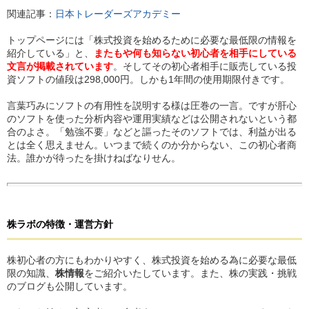
関連記事：
日本トレーダーズアカデミー
トップページには「株式投資を始めるために必要な最低限の情報を
紹介している」と、
またもや何も知らない初心者を相手にしている
文言が掲載されています
。そしてその初心者相手に販売している投
資ソフトの値段は298,000円。しかも1年間の使用期限付きです。
言葉巧みにソフトの有用性を説明する様は圧巻の一言。ですが肝心
のソフトを使った分析内容や運用実績などは公開されないという都
合のよさ。「勉強不要」などと謳ったそのソフトでは、利益が出る
とは全く思えません。いつまで続くのか分からない、この初心者商
法。誰かが待ったを掛けねばなりせん。
株ラボ
の
特徴・運営方針
株初心者の方にもわかりやすく、株式投資を始める為に必要な最低
限の知識、
株情報
をご紹介いたしています。また、株の実践・挑戦
のブログも公開しています。