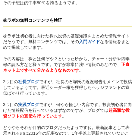
その予想は的中率80％を誇るようです。
株ラボ
の
無料コンテンツを検証
株ラボは初心者に向けた株式投資の基礎知識をまとめた情報サイト
だそうです。無料コンテンツでは、その
入門ガイド
なる情報をまと
めて掲載しています。
その内容は、株とは何ぞや？といった所から、チャート分析や四季
報の読み方など様々です。ですが非常に浅い情報のみなので、
正直
ネット上ですべて分かるようなものです
。
2つ目の
社長ブログ
ですが、社長の石塚氏の近況報告をメインで投稿
しているようです。最近シーダー権を獲得したヘッジファンドの宣
伝ばかり行っています。
3つ目の
実践ブログ
ですが、何やら怪しい内容です。投資初心者に向
けた情報配信を行っているはずなのですが、ブログでは
超高額な投
資ソフトの宣伝を行っています
。
どうやらそれが目的のブログだったようですね。最新記事として表
示されるのは2015年の記事なので、1年半以上更新されていないこ