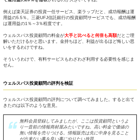
例えば楽天証券の投資一任サービス、楽ラップだと、成功報酬は運
用益の5.5％。三菱UFJ信託銀行の投資顧問サービスでも、成功報酬
は運用益の1％～3％程度です。
ウェルスパス投資顧問の料金が
大手と比べると何倍も高額
だとご理
解いただけるかと思います。金持ちほど、利益が出るほど悔しい思
いをするわけですね。
そういうわけで、有料サービスもわざわざ利用する必要性を感じま
せん。
ウェルスパス投資顧問
の
評判を検証
ウェルスパス投資顧問の評判について調べてみました。すると出て
きたのは以下のような意見。
無料会員登録してみましたが、ここは投資顧問というよ
り一昔前の情報商材屋みたいですね。高い料金で価値の
無い情報を売りつける。情報販売は先に中身を見ること
が出来ない事を良い事にやりたい放題。