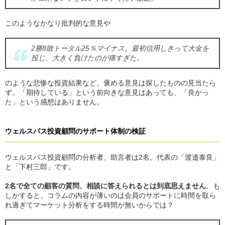
このようなかなり批判的な意見や
2勝8敗トータル25％マイナス。最初信用しきって大金を
投じ、大きく負けたのが痛すぎた。
のような悲惨な投資結果など。褒める意見は探したものの見当たら
ず。「期待している」という前向きな意見はあっても、「良かっ
た」という感想はありません。
ウェルスパス投資顧問
の
サポート体制の検証
ウェルスパス投資顧問の分析者、助言者は2名。代表の「渡邉泰良」
と「下村三郎」です。
2名で全ての顧客の質問、相談に答えられるとは到底思えません
。も
しかすると、コラムの内容が薄いのは会員のサポートに時間を取ら
れ過ぎてマーケット分析をする時間が無いからでは？