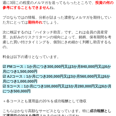
週に3回この程度のメルマガを送ってもらったところで、
投資の何の
参考にすることもできません
ね。
プロならではの情報、分析が詰まった濃密なメルマガを期待してい
た方にとっては
期待外れ
でしょう。
次に検証するのは「ハイタッチ助言」です。これは会員の資産背
景、お好みのリスクリターンの傾向によって、銘柄、保有期間を考
慮した買い付けタイミングを、個別にきめ細かく判断し助言するも
の。
料金は以下の通りとなっています。
☑ PMコース：1か月につき300,000円又は3か月840,000円又は6か
月につき1,500,000円
☑ AJコース：1か月につき200,000円又は3か月560,000円又は6か
月につき1,000,000円
☑ Sコース：1か月につき100,000円又は3か月280,000円又は6か月
につき500,000円
＋各コースとも運用益の20％を成功報酬として徴収
こちらはかなり高額なサービスとなっています。特に
成功報酬とし
て運用益の20％を徴収
されるのが大きいですね。