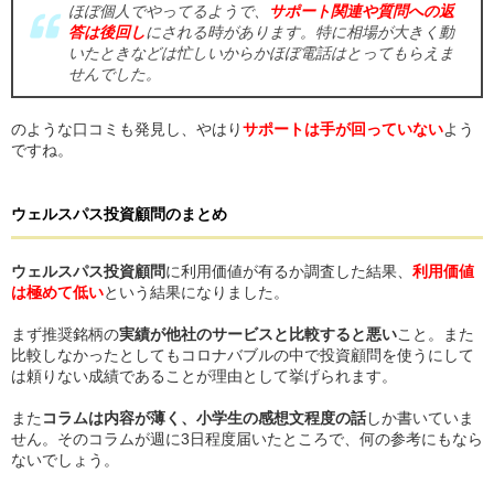
ほぼ個人でやってるようで、
サポート関連や質問への返
答は後回し
にされる時があります。特に相場が大きく動
いたときなどは忙しいからかほぼ電話はとってもらえま
せんでした。
のような口コミも発見し、やはり
サポートは手が回っていない
よう
ですね。
ウェルスパス投資顧問
の
まとめ
ウェルスパス投資顧問
に利用価値が有るか調査した結果、
利用価値
は極めて低い
という結果になりました。
まず推奨銘柄の
実績が他社のサービスと比較すると悪い
こと。また
比較しなかったとしてもコロナバブルの中で投資顧問を使うにして
は頼りない成績であることが理由として挙げられます。
また
コラムは内容が薄く、小学生の感想文程度の話
しか書いていま
せん。そのコラムが週に3日程度届いたところで、何の参考にもなら
ないでしょう。