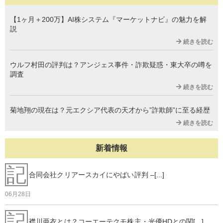
【1ヶ月＋200万】AI株システム『マーケットナビ』の魅力を解
説
続きを読む
ウルフ村田の評判は？アンジェス事件・詐欺疑惑・東大卒の噂を
調査
続きを読む
菊地翔の現在は？元エクシア代表の天才から”詐欺師”に至る経歴
続きを読む
新着情報
記
合同会社クリアースカイにやばい評判 –[...]
06月28日
記
襟川亜衣とは？コーエーテクモ株主・光優HDとの関[...]