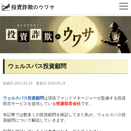
t
o
g
g
l
e
n
a
v
i
g
a
t
i
ウェルスパス投資顧問
o
n
投稿日 2021.01.25
更新日 2026.05.24
ウェルスパス投資顧問
は現役ファンドマネージャーが監修する投資
助言サービスを提供している
投資助言会社
です。
本記事では数多くの投資顧問を検証してきた私が、ウェルスパス投
資顧問について解説していきます。