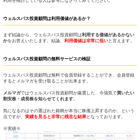
利用を検討している人は参考になさってみてください。
ウェルスパス投資顧問
は
利用価値があるか？
まず結論から、ウェルスパス投資顧問は
利用する価値があるかない
か
をお答えいたします。結論、
利用価値は非常に低い
と言えます。
ウェルスパス投資顧問
の
無料サービスの検証
ウェルスパス投資顧問は無料で会員登録することができ、会員登録
するとメルマガを受け取ることが出来ます。
メルマガ
ではウェルスパス投資顧問が厳選した、今強気で
買いたい
割安株・成長株を知らせてくれます
。
気になるのはその選ばれた銘柄が本当に株価上昇するのか、という
点ですが、
実績を見ると非常に残念な結果
となっております。
※実績※