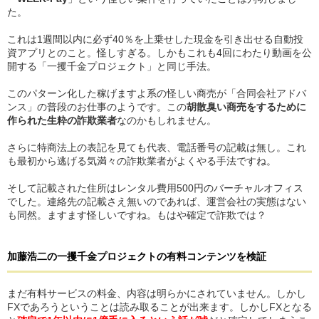
た。
これは1週間以内に必ず40％を上乗せした現金を引き出せる自動投
資アプリとのこと。怪しすぎる。しかもこれも4回にわたり動画を公
開する「一攫千金プロジェクト」と同じ手法。
このパターン化した稼げますよ系の怪しい商売が「合同会社アドバ
ンス」の普段のお仕事のようです。この
胡散臭い商売をするために
作られた生粋の詐欺業者
なのかもしれません。
さらに特商法上の表記を見ても代表、電話番号の記載は無し。これ
も最初から逃げる気満々の詐欺業者がよくやる手法ですね。
そして記載された住所はレンタル費用500円のバーチャルオフィス
でした。連絡先の記載さえ無いのであれば、運営会社の実態はない
も同然。ますます怪しいですね。もはや確定で詐欺では？
加藤浩二の一攫千金プロジェクト
の
有料コンテンツを検証
まだ有料サービスの料金、内容は明らかにされていません。しかし
FXであろうということは読み取ることが出来ます。しかしFXとなる