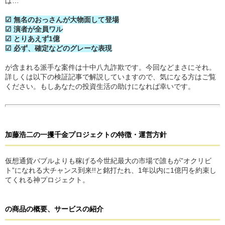
ば…
☑ 無名のおっさんが大物面して登場
☑ 演者が全員ワル
☑ とりあえず1億
☑ 必ず、確定などのグレーな表現
が含まれる派手な案件は十中八九詐欺です。今回などまさにそれ。
詳しくは以下の検証記事で解説していますので、気になる方はご覧
ください。もしあなたの投資生活の助けになれば幸いです。
加藤浩二の一攫千金プロジェクト
の
特徴・運営方針
仮想通貨バブルよりも稼げる今世紀最大の市場で誰もが”オクリビ
ト”になれる大チャンス到来!!と銘打たれ、1年以内に1億円を約束し
てくれる神プロジェクト。
の
商品の概要、サービスの紹介