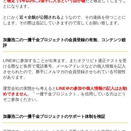
と
確定で1年以内に1億手に入るという話が嘘
だと確定してしまうこ
とになります。
とにかく
近々全貌が公開される
ようなので、その連絡を待つことに
します。その際は追記していきますので宜しくお願い致します。
加藤浩二の一攫千金プロジェクト
の
会員登録の有無、コンテンツ総
評
LINE＠に参加することが出来ます。またオクリビト適正テストを受
ける際など各所で電話番号、メールアドレスなどの個人情報を記入
させられたので、勝手にメルマガの会員登録させられている可能性
があります。
運営会社の実態から考えると
LINE＠の参加や個人情報の記入はお勧
めできません
。「一攫千金プロジェクト」を信用している方はどう
ぞご参加ください。
加藤浩二の一攫千金プロジェクト
の
サポート体制を検証