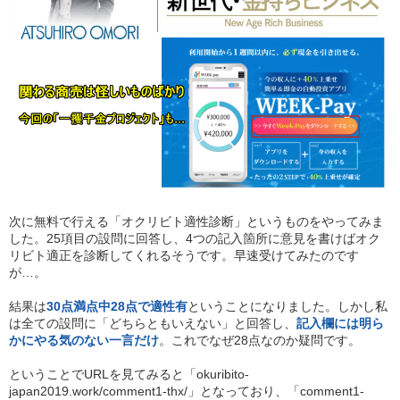
次に無料で行える「オクリビト適性診断」というものをやってみま
した。25項目の設問に回答し、4つの記入箇所に意見を書けばオク
リビト適正を診断してくれるそうです。早速受けてみたのです
が…。
結果は
30点満点中28点で適性有
ということになりました。しかし私
は全ての設問に「どちらともいえない」と回答し、
記入欄には明ら
かにやる気のない一言だけ
。これでなぜ28点なのか疑問です。
ということでURLを見てみると「okuribito-
japan2019.work/comment1-thx/」となっており、「comment1-