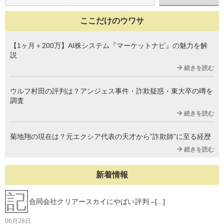
ここだけのウワサ
【1ヶ月＋200万】AI株システム『マーケットナビ』の魅力を解
説
続きを読む
ウルフ村田の評判は？アンジェス事件・詐欺疑惑・東大卒の噂を
調査
続きを読む
菊地翔の現在は？元エクシア代表の天才から”詐欺師”に至る経歴
続きを読む
新着情報
記
合同会社クリアースカイにやばい評判 –[...]
06月28日