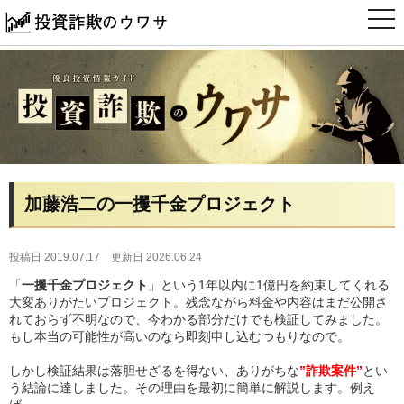
t
o
g
g
l
e
n
a
v
i
g
a
t
i
加藤浩二の一攫千金プロジェクト
o
n
投稿日 2019.07.17
更新日 2026.06.24
「
一攫千金プロジェクト
」という1年以内に1億円を約束してくれる
大変ありがたいプロジェクト。残念ながら料金や内容はまだ公開さ
れておらず不明なので、今わかる部分だけでも検証してみました。
もし本当の可能性が高いのなら即刻申し込むつもりなので。
しかし検証結果は落胆せざるを得ない、ありがちな
”詐欺案件”
とい
う結論に達しました。その理由を最初に簡単に解説します。例え