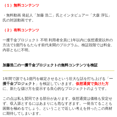
（１）無料コンテンツ
・無料動画 発起人「加藤 浩二」氏とインタビュアー「大森 淳弘」
氏の対談動画です。
（２）有料コンテンツ
一攫千金プロジェクト 不明 利用者全員に1年以内に仮想通貨以外の
方法で1億円をもたらす前代未聞のプログラム。検証段階では料金、
内容ともに不明。
加藤浩二の一攫千金プロジェクト
の
無料コンテンツを検証
1年間で誰でも1億円を確定させるという壮大な話を打ち上げる「
一
攫千金プロジェクト
」を検証していきます。
仮想通貨で負けた方
に、新たな儲け方を提示する良心的なプロジェクトのようです。
この点は私も賛同できる部分があります。仮想通貨は価格も安定せ
ず、収入源とするにはあまりにも危なすぎます。一発当てることも
困難を極めるでしょう。ということで近しい考えを持ったこの商材
に期待してしまいます。