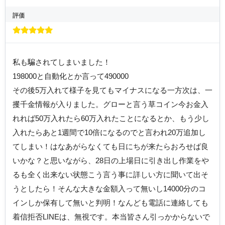
評価
私も騙されてしまいました！
198000と自動化とか言って490000
その後5万入れて様子を見てもマイナスになる一方次は、一
攫千金情報が入りました。グローと言う草コイン今お金入
れれば50万入れたら60万入れたことになるとか、もう少し
入れたらあと1週間で10倍になるのでと言われ20万追加し
てしまい！はなあがらなくても日にちが来たらおろせば良
いかな？と思いながら、28日の上場日に引き出し作業をや
るも全く出来ない状態こう言う事に詳しい方に聞いて出そ
うとしたら！そんな大きな金額入って無いし14000分のコ
インしか保有して無いと判明！なんども電話に連絡しても
着信拒否LINEは、無視です。本当皆さん引っかからないで