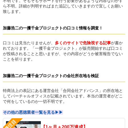
不明です。そもそもサポートを行う必要があるような内容なのかす
ら不明。詳細が判明すればまた追記していきますので宜しくお願い
致します。
加藤浩二の一攫千金プロジェクト
の
口コミ情報を調査！
口コミは見当たりませんが、
多くのサイトで危険視する記事
が書か
れております。「一攫千金プロジェクト」が販売開始すれば口コミ
が投稿されることと思いますが、その内容がどうか被害報告でない
ことを祈ります。
加藤浩二の一攫千金プロジェクト
の
会社所在地を検証
特商法上の表記にある運営会社「合同会社アドバンス」の所在地と
してバーチャルオフィスが記載されています。本当の運営者がどこ
で何をしているのか一切不明です。
その他の悪徳業者一覧を見る▶▶
【1ヶ月＋200万達成】