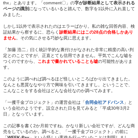
thx」とあります。「comment〇」の
字が診断結果として表示される
ページの識別
になっているいると踏んで、数字を1以外に入れ直して
みました。
しかし1以外で表示されたのはエラーばかり。私の雑な回答内容、検
証結果から察するに、恐らく
診断結果にはこの28点の合格しかあり
ません
。その気にさせる巧妙な罠に思えます。
「加藤 浩二」曰く統計学的な裏付けがなされた非常に精度の高い判
定とのことですが、正直とても信用できません。平気でこんな嘘を
つくのですから、
これまで書かれていることも嘘
の可能性がありま
す。
このように調べれば調べるほど怪しいところばかり出てきました。
なんとも悪質ななやり方で興味を引いてきますし。ということで、
こんなことをする会社はどんな会社なのか調べてみます。
「一攫千金プロジェクト」の運営会社は「
合同会社アドバンス
」と
いう会社のようです。設立された日を見てみると「平成30年3月2
日」となっています。
この記事を書く2か月前ですね。かなり新しい会社ですが、どんな商
売をしているのか。調べると、「一攫千金プロジェクト」の前に
「
WEEK-Pay
」という怪しい案件を行っていたことは判明しまし