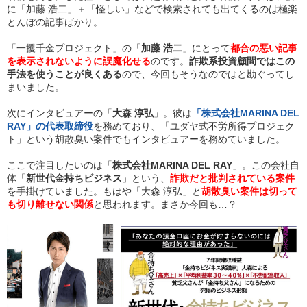
に「加藤 浩二」＋「怪しい」などで検索されても出てくるのは極楽
とんぼの記事ばかり。
「一攫千金プロジェクト」の「
加藤 浩二
」にとって
都合の悪い記事
を表示されないように誤魔化せる
のです。
詐欺系投資顧問ではこの
手法を使うことが良くある
ので、今回もそうなのではと勘ぐってし
まいました。
次にインタビュアーの「
大森 淳弘
」。彼は
「株式会社MARINA DEL
RAY」の代表取締役
を務めており、「ユダヤ式不労所得プロジェク
ト」という胡散臭い案件でもインタビュアーを務めていました。
ここで注目したいのは「
株式会社MARINA DEL RAY
」。この会社自
体「
新世代金持ちビジネス
」という、
詐欺だと批判されている案件
を手掛けていました。もはや「大森 淳弘」と
胡散臭い案件は切って
も切り離せない関係
と思われます。まさか今回も…？