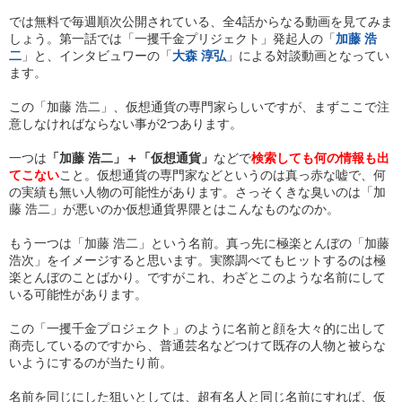
では無料で毎週順次公開されている、全4話からなる動画を見てみま
しょう。第一話では「一攫千金プリジェクト」発起人の「
加藤 浩
二
」と、インタビュワーの「
大森 淳弘
」による対談動画となってい
ます。
この「加藤 浩二」、仮想通貨の専門家らしいですが、まずここで注
意しなければならない事が2つあります。
一つは
「加藤 浩二」＋「仮想通貨」
などで
検索しても何の情報も出
てこない
こと。仮想通貨の専門家などというのは真っ赤な嘘で、何
の実績も無い人物の可能性があります。さっそくきな臭いのは「加
藤 浩二」が悪いのか仮想通貨界隈とはこんなものなのか。
もう一つは「加藤 浩二」という名前。真っ先に極楽とんぼの「加藤
浩次」をイメージすると思います。実際調べてもヒットするのは極
楽とんぼのことばかり。ですがこれ、わざとこのような名前にして
いる可能性があります。
この「一攫千金プロジェクト」のように名前と顔を大々的に出して
商売しているのですから、普通芸名などつけて既存の人物と被らな
いようにするのが当たり前。
名前を同じにした狙いとしては、超有名人と同じ名前にすれば、仮