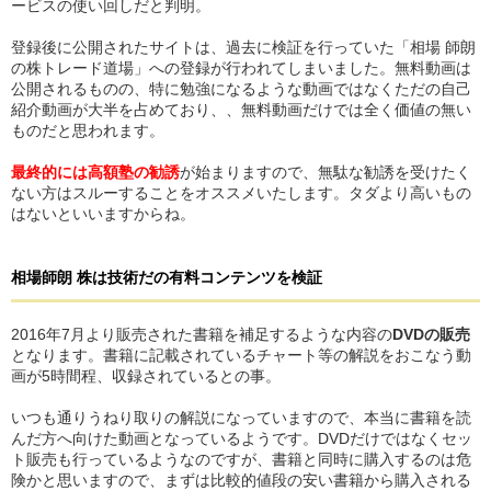
ービスの使い回しだと判明。
登録後に公開されたサイトは、過去に検証を行っていた「相場 師朗
の株トレード道場」への登録が行われてしまいました。無料動画は
公開されるものの、特に勉強になるような動画ではなくただの自己
紹介動画が大半を占めており、、無料動画だけでは全く価値の無い
ものだと思われます。
最終的には高額塾の勧誘
が始まりますので、無駄な勧誘を受けたく
ない方はスルーすることをオススメいたします。タダより高いもの
はないといいますからね。
相場師朗 株は技術だ
の
有料コンテンツを検証
2016年7月より販売された書籍を補足するような内容の
DVDの販売
となります。書籍に記載されているチャート等の解説をおこなう動
画が5時間程、収録されているとの事。
いつも通りうねり取りの解説になっていますので、本当に書籍を読
んだ方へ向けた動画となっているようです。DVDだけではなくセッ
ト販売も行っているようなのですが、書籍と同時に購入するのは危
険かと思いますので、まずは比較的値段の安い書籍から購入される