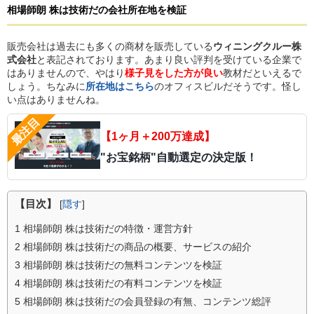
相場師朗 株は技術だ
の
会社所在地を検証
販売会社は過去にも多くの商材を販売している
ウィニングクルー株
式会社
と表記されております。あまり良い評判を受けている企業で
はありませんので、やはり
様子見をした方が良い
教材だといえるで
しょう。ちなみに
所在地はこちら
のオフィスビルだそうです。怪し
い点はありませんね。
【1ヶ月＋200万達成】
"お宝銘柄"自動選定の決定版！
【目次】
[
隠す
]
1
相場師朗 株は技術だの特徴・運営方針
2
相場師朗 株は技術だの商品の概要、サービスの紹介
3
相場師朗 株は技術だの無料コンテンツを検証
4
相場師朗 株は技術だの有料コンテンツを検証
5
相場師朗 株は技術だの会員登録の有無、コンテンツ総評