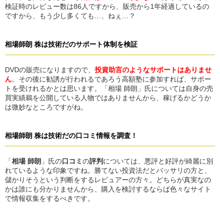
検証時のレビュー数は86人ですから、販売から1年経過しているの
ですから、もう少し多くても…、ねぇ…？
相場師朗 株は技術だ
の
サポート体制を検証
DVDの販売になりますので、
投資助言のようなサポートはありませ
ん
。その後に勧誘が行われるであろう高額塾に参加すれば、サポー
トを受けれるかとは思います。「相場 師朗」氏については自身の売
買実績鵜を公開している人物ではありませんから、稼げるかどうか
は微妙なところですがね。
相場師朗 株は技術だ
の
口コミ情報を調査！
「
相場 師朗
」氏の
口コミ
の
評判
については、悪評と好評が綺麗に別
れているような印象ですね。勝てない投資法だとバッサリの方と、
儲かりそうという判断をするレビュアーの方々。どちらが真実なの
かは誰にも分かりませんから、購入を検討するならば色々なサイト
で情報収集をするべきです。