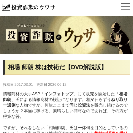
t
o
g
g
l
e
n
a
v
i
g
a
t
i
相場 師朗 株は技術だ【DVD解説版】
o
n
投稿日 2017.03.01
更新日 2026.06.12
情報商材の大手ASP「
インフォトップ
」にて販売を開始した「
相場
師朗
」氏による情報商材の検証になります。相変わらず
うねり取り
一辺倒
な人物ですが、何故ここまで
同じ投資法
を販売し続けるので
しょうか？本当に稼げる、素晴らしい商材なのであれば、その方が
得策な筈。
ですが、それをしない「相場師朗」氏は一体何を目的としているの