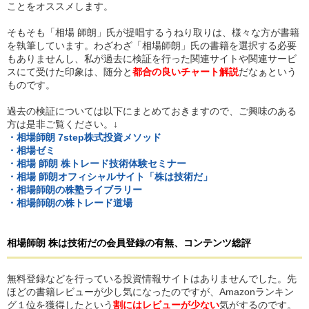
ことをオススメします。
そもそも「相場 師朗」氏が提唱するうねり取りは、様々な方が書籍
を執筆しています。わざわざ「相場師朗」氏の書籍を選択する必要
もありませんし、私が過去に検証を行った関連サイトや関連サービ
スにて受けた印象は、随分と
都合の良いチャート解説
だなぁという
ものです。
過去の検証については以下にまとめておきますので、ご興味のある
方は是非ご覧ください。↓
・相場師朗 7step株式投資メソッド
・相場ゼミ
・相場 師朗 株トレード技術体験セミナー
・相場 師朗オフィシャルサイト「株は技術だ」
・相場師朗の株塾ライブラリー
・相場師朗の株トレード道場
相場師朗 株は技術だ
の
会員登録の有無、コンテンツ総評
無料登録などを行っている投資情報サイトはありませんでした。先
ほどの書籍レビューが少し気になったのですが、Amazonランキン
グ１位を獲得したという
割にはレビューが少ない
気がするのです。