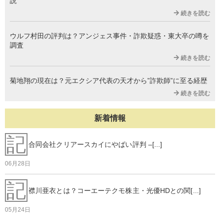
説
続きを読む
ウルフ村田の評判は？アンジェス事件・詐欺疑惑・東大卒の噂を
調査
続きを読む
菊地翔の現在は？元エクシア代表の天才から”詐欺師”に至る経歴
続きを読む
新着情報
記
合同会社クリアースカイにやばい評判 –[...]
06月28日
記
襟川亜衣とは？コーエーテクモ株主・光優HDとの関[...]
05月24日