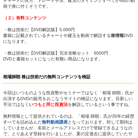
チャートの見方、トレード手法、建玉のタイミングすべてが5回の動
画で身に付くそうです。
（２）有料コンテンツ
・株は技術だ【DVD解説版】5,000円
書籍に記載されているチャートや建玉を動画で解説する
株情報
DVD
になります。
・株は技術だ【DVD解説版】完全攻略セット 6500円
DVDと書籍セットになった有難い商品になります。
相場師朗 株は技術だ
の
無料コンテンツを検証
今回はいつものような投資塾やセミナーではなく「相場 師朗」氏が
出演するDVDの販売をおこなうサイトの検証になります。目新しい
手法ではなく
いつもと同じ投資法
を解説しているという事ですね。
無料情報として提供されているのは、「相場 師朗」氏が35年の経歴
すべてを詰め込んだ
無料動画講座
となっております。対して期待は
していませんが、名前とメールアドレスだけで登録できるようなの
で、とりあえず登録を行いましたが、案の定過去に提供していたサ