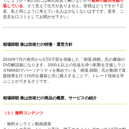
でしょうか？私の目には株式投資で稼げないから
教材の販売を繰り
返している
、そう見えて仕方がありません。皆様はどうですか？正
直、私と同じように考えている人は少なくないはずです。是非、ご
意見を口コミとしてお聞かせ下さい。
相場師朗 株は技術だ
の
特徴・運営方針
2016年7月の発売から6万5千部を突破した「相場 師朗」氏の書籍の
DVD解説版になります。2000人以上の生徒を持つ私塾を主催しラジ
オNIKKEIでパーソナリティを務めている「相場 師朗」氏が動画で直
接指導を行うDVDを書籍と共に購入することで、トレード技術を学
ぶことができるそうです。
相場師朗 株は技術だ
の
商品の概要、サービスの紹介
（１）無料コンテンツ
・無料オンライン動画講座