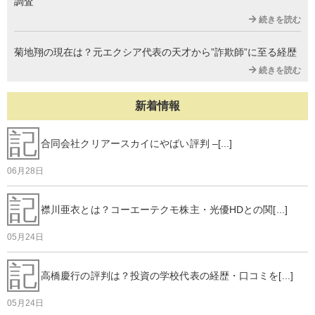
調査
続きを読む
菊地翔の現在は？元エクシア代表の天才から”詐欺師”に至る経歴
続きを読む
新着情報
記
合同会社クリアースカイにやばい評判 –[...]
06月28日
記
襟川亜衣とは？コーエーテクモ株主・光優HDとの関[...]
05月24日
記
高橋慶行の評判は？投資の学校代表の経歴・口コミを[...]
05月24日