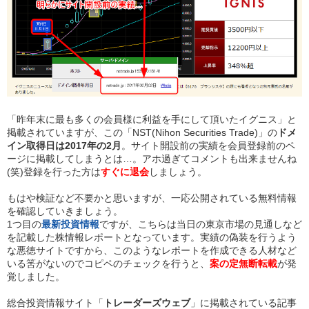
「昨年末に最も多くの会員様に利益を手にして頂いたイグニス」と
掲載されていますが、この「NST(Nihon Securities Trade)」の
ドメ
イン取得日は2017年の2月
。サイト開設前の実績を会員登録前のペ
ージに掲載してしまうとは…。アホ過ぎてコメントも出来ませんね
(笑)登録を行った方は
すぐに退会
しましょう。
もはや検証など不要かと思いますが、一応公開されている無料情報
を確認していきましょう。
1つ目の
最新投資情報
ですが、こちらは当日の東京市場の見通しなど
を記載した株情報レポートとなっています。実績の偽装を行うよう
な悪徳サイトですから、このようなレポートを作成できる人材など
いる筈がないのでコピペのチェックを行うと、
案の定無断転載
が発
覚しました。
総合投資情報サイト「
トレーダーズウェブ
」に掲載されている記事