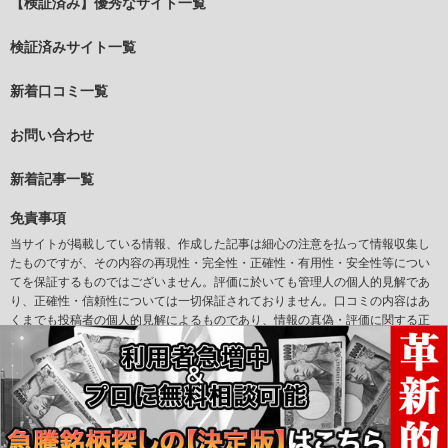
【検証済み】優秀なサイト一覧
検証済みサイト一覧
新着口コミ一覧
お問い合わせ
新着記事一覧
免責事項
当サイトが掲載している情報、作成した記事は細心の注意を払って情報収集し
たものですが、その内容の再現性・完全性・正確性・有用性・安全性等につい
てを保証するものではございません。評価に於いても管理人の個人的見解であ
り、正確性・信頼性については一切保証されておりません。口コミの内容はあ
くまでも投稿者の個人的見解によるものであり、情報の真偽・評価に関する正
確性については一切保証されておりません。また当サイトからリンクされてい
るサイトについて、その掲載情報の正確性、合法性等を当社が保証するもので
はありません。万一、リンク先サイトの利用につき問題が生じた場合、当サイ
トは一切の責任を負いかねますので、利用者ご自身の責任で対処してくださ
い。