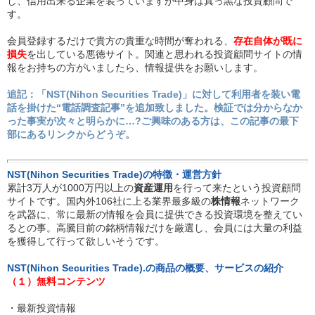
し、信用出来る企業を装っていますが中身は真っ黒な投資顧問で
す。
会員登録するだけで貴方の貴重な時間が奪われる、
存在自体が既に
損失
を出している悪徳サイト。関連と思われる投資顧問サイトの情
報をお持ちの方がいましたら、情報提供をお願いします。
追記：「NST(Nihon Securities Trade)」に対して利用者を装い電
話を掛けた“電話調査記事”を追加致しました。検証では分からなか
った事実が次々と明らかに…?ご興味のある方は、この記事の最下
部にあるリンクからどうぞ。
NST(Nihon Securities Trade)の特徴・運営方針
累計3万人が1000万円以上の
資産運用
を行って来たという投資顧問
サイトです。国内外106社に上る業界最多級の
株情報
ネットワーク
を武器に、常に最新の情報を会員に提供できる投資環境を整えてい
るとの事。高騰目前の銘柄情報だけを厳選し、会員には大量の利益
を獲得して行って欲しいそうです。
NST(Nihon Securities Trade).の商品の概要、サービスの紹介
（１）無料コンテンツ
・最新投資情報