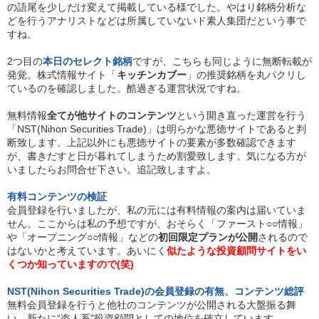
の語尾を少しだけ変えて掲載している様でした。やはり銘柄分析な
どを行うアナリストなどは所属していないド素人集団だという事で
すね。
2つ目の
本日のセレクト銘柄
ですが、こちらも同じように無断転載が
発覚。株式情報サイト「
キッチンカブー
」の推奨銘柄を丸パクリし
ているのを確認しました。酷過ぎる運営状況ですね。
無料情報
全てが他サイトのコンテンツ
という開き直った運営を行う
「NST(Nihon Securities Trade)」は明らかな悪徳サイトであると判
断致します。上記以外にも悪徳サイトの要素が多数確認できます
が、書きだすと日が暮れてしまうため割愛致します。気になる方が
いましたらお問合せ下さい。追記致しますよ。
有料コンテンツの検証
会員登録を行いましたが、私の元には有料情報の案内は届いていま
せん。ここからは私の予想ですが、おそらく「ファースト○○情報」
や「オープニング○○情報」などの
初回限定プランが公開
されるので
はないかと考えています。あいにく
似たような投資顧問サイトをい
くつか知っていますので(笑)
NST(Nihon Securities Trade)の会員登録の有無、コンテンツ総評
無料会員登録を行うと他社のコンテンツが公開される大盤振る舞
い。新たに“盗人系”投資顧問としての地位を確立しています。