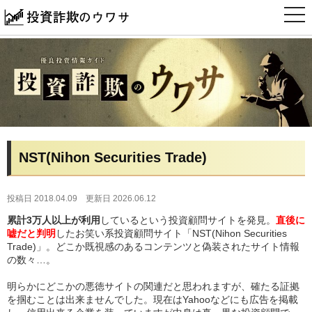
t
o
g
g
l
e
n
a
v
i
g
a
t
i
NST(Nihon Securities Trade)
o
n
投稿日 2018.04.09
更新日 2026.06.12
累計3万人以上が利用
しているという投資顧問サイトを発見。
直後に
嘘だと判明
したお笑い系投資顧問サイト「NST(Nihon Securities
Trade)」。どこか既視感のあるコンテンツと偽装されたサイト情報
の数々…。
明らかにどこかの悪徳サイトの関連だと思われますが、確たる証拠
を掴むことは出来ませんでした。現在はYahooなどにも広告を掲載