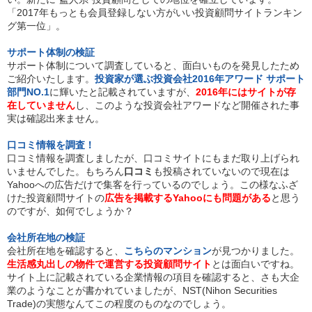
「2017年もっとも会員登録しない方がいい投資顧問サイトランキン
グ第一位」。
サポート体制の検証
サポート体制について調査していると、面白いものを発見したため
ご紹介いたします。
投資家が選ぶ投資会社2016年アワード サポート
部門NO.1
に輝いたと記載されていますが、
2016年にはサイトが存
在していません
し、このような投資会社アワードなど開催された事
実は確認出来ません。
口コミ情報を調査！
口コミ情報を調査しましたが、口コミサイトにもまだ取り上げられ
いませんでした。もちろん
口コミ
も投稿されていないので現在は
Yahooへの広告だけで集客を行っているのでしょう。この様なふざ
けた投資顧問サイトの
広告を掲載するYahooにも問題がある
と思う
のですが、如何でしょうか？
会社所在地の検証
会社所在地を確認すると、
こちらのマンション
が見つかりました。
生活感丸出しの物件で運営する投資顧問サイト
とは面白いですね。
サイト上に記載されている企業情報の項目を確認すると、さも大企
業のようなことが書かれていましたが、NST(Nihon Securities
Trade)の実態なんてこの程度のものなのでしょう。