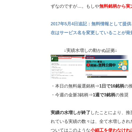
ずなのですが…。もしや
無料銘柄から実
2017年5月4日追記：無料情報として
在はサービス名を変更していることが発
↓実績水増しの動かぬ証拠↓
・本日の無料厳選銘柄⇒
1日で16銘柄
の
・今週の金脈3銘柄⇒
1週で3銘柄
の推奨
実績の水増しが終了
したことにより、推
れている実績の数々は、全て水増しされた
ついてはこのような
小細工を使わなけれ