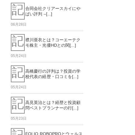
記
合同会社クリアースカイにや
ばい評判 –[...]
06月28日
記
襟川亜衣とは？コーエーテク
モ株主・光優HDとの関[...]
05月24日
記
高橋慶行の評判は？投資の学
校代表の経歴・口コミを[...]
05月24日
記
高見英治とは？経歴と投資顧
問ベストプランナーの行[...]
05月23日
記
FOLIO ROBOPROとウェルス