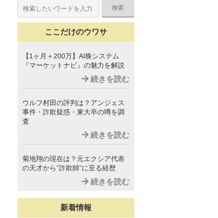
ここだけのウワサ
【1ヶ月＋200万】AI株システム
『マーケットナビ』の魅力を解説
続きを読む
ウルフ村田の評判は？アンジェス
事件・詐欺疑惑・東大卒の噂を調
査
続きを読む
菊地翔の現在は？元エクシア代表
の天才から”詐欺師”に至る経歴
続きを読む
新着情報