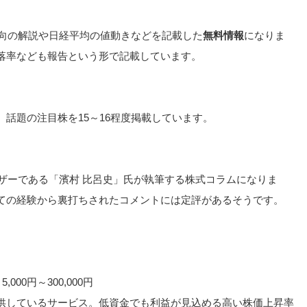
動向の解説や日経平均の値動きなどを記載した
無料情報
になりま
落率なども報告という形で記載しています。
話題の注目株を15～16程度掲載しています。
イザーである「濱村 比呂史」氏が執筆する株式コラムになりま
ての経験から裏打ちされたコメントには定評があるそうです。
00円～300,000円
供しているサービス。低資金でも利益が見込める高い株価上昇率