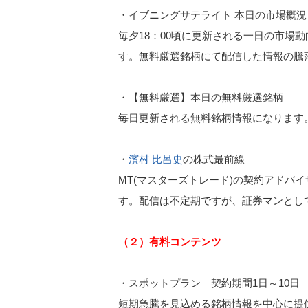
・イブニングサテライト 本日の市場概況
毎夕18：00頃に更新される一日の市場
す。無料厳選銘柄にて配信した情報の騰
・【無料厳選】本日の無料厳選銘柄
毎日更新される無料銘柄情報になります。
・
濱村 比呂史
の株式最前線
MT(マスターズトレード)の契約アドバ
す。配信は不定期ですが、証券マンとし
（２）有料コンテンツ
・スポットプラン 契約期間1日～10日 5,0
短期急騰を見込める銘柄情報を中心に提