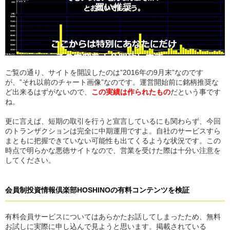
ご覧の通り、サイトを開設したのは”2016年の9月末”なのです
が、”それ以前のチャート画像”なのです。運営開始前に銘柄推奨な
ど出来るはずがないので、
この実績は作られたもの
だという事です
ね。
更に言えば、短期の取引を行うと宣言しているにも関わらず、今回
のトランザクションは完全に中期運用ですよ。自社のサービスすら
まともに把握できていない可能性も出てくるような状況です。この
時点で明らかな悪徳サイトなので、営業を受けた際は十分い注意を
してください。
会員制投資情報倶楽部HOSHINO
の
有料コンテンツを検証
有料会員サービスについてはあらかたお話してしまったため、無料
お試しに実際に申し込んで見ようと思います。掲載されている