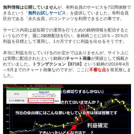
無料情報は公開していません
が、有料会員のサービスを7日間体験で
きるという「
無料お試しサービス
」を提供していました。有料会員
区分である「永久会員」のコンテンツを利用できるとの事です。
サービス内容は超短期での運用を行うための銘柄情報を配信すると
いうものです。週に2銘柄配信を行い、各銘柄ごとに10％～20％の
利益を目標として運用し、1カ月ですぐに利益を出せるそうです。
本当に利益を出していけるのか定かではありませんが、サイト上に
は実際に配信されたという銘柄の
チャート画像
が実績として掲載さ
れていました。
トランザクション【8718】
という銘柄の2016年4月
～9月までのチャート画像なのですが、ここに
不審な点
を発見致しま
した。