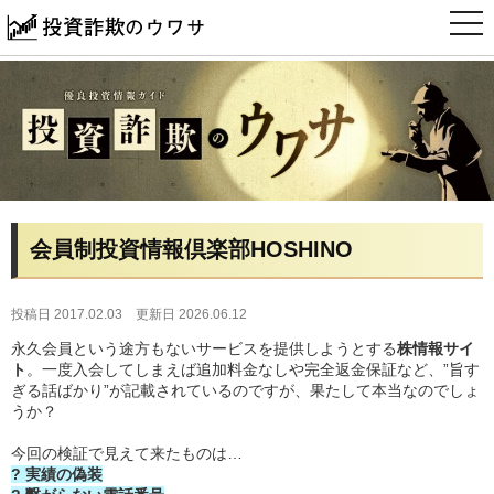
t
o
g
g
l
e
n
a
v
i
g
a
t
i
会員制投資情報倶楽部HOSHINO
o
n
投稿日 2017.02.03
更新日 2026.06.12
永久会員という途方もないサービスを提供しようとする
株情報サイ
ト
。一度入会してしまえば追加料金なしや完全返金保証など、”旨す
ぎる話ばかり”が記載されているのですが、果たして本当なのでしょ
うか？
今回の検証で見えて来たものは…
? 実績の偽装