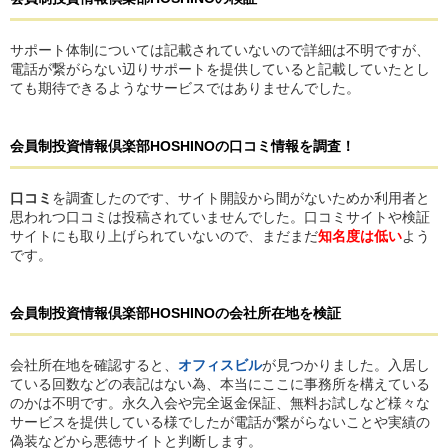
サポート体制については記載されていないので詳細は不明ですが、
電話が繋がらない辺りサポートを提供していると記載していたとし
ても期待できるようなサービスではありませんでした。
会員制投資情報倶楽部HOSHINO
の
口コミ情報を調査！
口コミ
を調査したのです、サイト開設から間がないためか利用者と
思われつ口コミは投稿されていませんでした。口コミサイトや検証
サイトにも取り上げられていないので、まだまだ
知名度は低い
よう
です。
会員制投資情報倶楽部HOSHINO
の
会社所在地を検証
会社所在地を確認すると、
オフィスビル
が見つかりました。入居し
ている回数などの表記はない為、本当にここに事務所を構えている
のかは不明です。永久入会や完全返金保証、無料お試しなど様々な
サービスを提供している様でしたが電話が繋がらないことや実績の
偽装などから悪徳サイトと判断します。