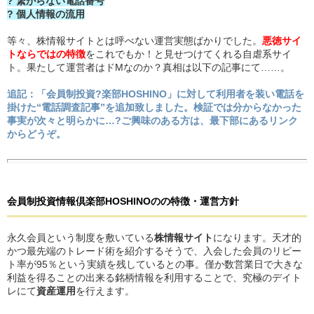
? 繋がらない電話番号
? 個人情報の流用
等々、株情報サイトとは呼べない運営実態ばかりでした。
悪徳サイ
トならではの特徴
をこれでもか！と見せつけてくれる自虐系サイ
ト。果たして運営者はドMなのか？真相は以下の記事にて……。
追記：「会員制投資?楽部HOSHINO」に対して利用者を装い電話を
掛けた“電話調査記事”を追加致しました。検証では分からなかった
事実が次々と明らかに…?ご興味のある方は、最下部にあるリンク
からどうぞ。
会員制投資情報倶楽部HOSHINO
の
の特徴・運営方針
永久会員という制度を敷いている
株情報サイト
になります。天才的
かつ最先端のトレード術を紹介するそうで、入会した会員のリピー
ト率が95％という実績を残しているとの事。僅か数営業日で大きな
利益を得ることの出来る銘柄情報を利用することで、究極のデイト
レにて
資産運用
を行えます。