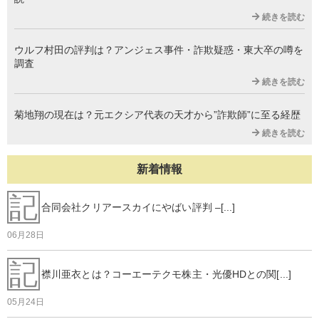
続きを読む
ウルフ村田の評判は？アンジェス事件・詐欺疑惑・東大卒の噂を
調査
続きを読む
菊地翔の現在は？元エクシア代表の天才から”詐欺師”に至る経歴
続きを読む
新着情報
記
合同会社クリアースカイにやばい評判 –[...]
06月28日
記
襟川亜衣とは？コーエーテクモ株主・光優HDとの関[...]
05月24日