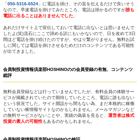
「
050-5316-6524
」に電話を掛け、その旨を伝えるだけで良いそう
なので、早速電話を掛けてみたところ、電話は掛かるのですが
誰も
電話に出ることはありませんでした
。
あれだけサイト上で宣伝しておいて電話に出ないとは思いませんで
したよ(笑)流石にここで諦める訳にもいかないので、日を改めて3日
間ほど電話を掛け続けたのですが、やはり繋がりません。無料お試
しに関しては電話を掛けさせるためだけのコンテンツである可能性
が出てきました。
会員制投資情報倶楽部HOSHINO
の
の会員登録の有無、コンテンツ
総評
無料会員登録などは行っていませんでしたが、有料会員の体験サー
ビスが掲載されていたので期待していたところ、電話に誰も出ない
という状況でした。サイト開設から間もない為、まだ本格的に稼働
していない株情報サイトなのかもしれません。メールマガジンなど
の無料サービスがないことや、実績の偽装を見ると、
運営者は株式
投資の素人の可能性
もあるのかもしれません。
会員制投資情報倶楽部HOSHINO
の
検証