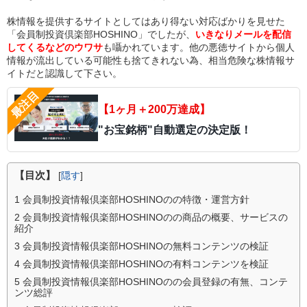
株情報を提供するサイトとしてはあり得ない対応ばかりを見せた
「会員制投資倶楽部HOSHINO」でしたが、
いきなりメールを配信
してくるなどのウワサ
も囁かれています。他の悪徳サイトから個人
情報が流出している可能性も捨てきれない為、相当危険な株情報サ
イトだと認識して下さい。
【1ヶ月＋200万達成】
"お宝銘柄"自動選定の決定版！
【目次】
[
隠す
]
1
会員制投資情報倶楽部HOSHINOのの特徴・運営方針
2
会員制投資情報倶楽部HOSHINOのの商品の概要、サービスの
紹介
3
会員制投資情報倶楽部HOSHINOの無料コンテンツの検証
4
会員制投資情報倶楽部HOSHINOの有料コンテンツを検証
5
会員制投資情報倶楽部HOSHINOのの会員登録の有無、コンテ
ンツ総評