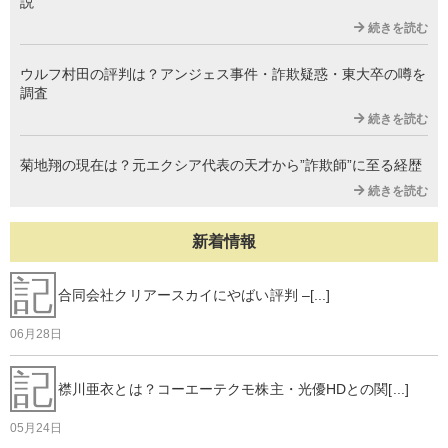
説
続きを読む
ウルフ村田の評判は？アンジェス事件・詐欺疑惑・東大卒の噂を
調査
続きを読む
菊地翔の現在は？元エクシア代表の天才から”詐欺師”に至る経歴
続きを読む
新着情報
記
合同会社クリアースカイにやばい評判 –[...]
06月28日
記
襟川亜衣とは？コーエーテクモ株主・光優HDとの関[...]
05月24日