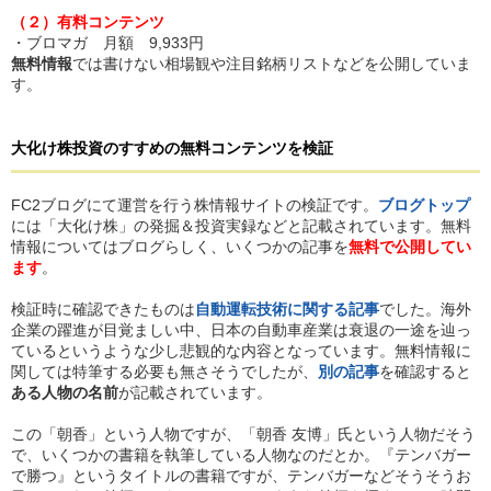
（２）有料コンテンツ
・ブロマガ 月額 9,933円
無料情報
では書けない相場観や注目銘柄リストなどを公開していま
す。
大化け株投資のすすめ
の
無料コンテンツを検証
FC2ブログにて運営を行う株情報サイトの検証です。
ブログトップ
には「大化け株」の発掘＆投資実録などと記載されています。無料
情報についてはブログらしく、いくつかの記事を
無料で公開してい
ます
。
検証時に確認できたものは
自動運転技術に関する記事
でした。海外
企業の躍進が目覚ましい中、日本の自動車産業は衰退の一途を辿っ
ているというような少し悲観的な内容となっています。無料情報に
関しては特筆する必要も無さそうでしたが、
別の記事
を確認すると
ある人物の名前
が記載されています。
この「朝香」という人物ですが、「朝香 友博」氏という人物だそう
で、いくつかの書籍を執筆している人物なのだとか。『テンバガー
で勝つ』というタイトルの書籍ですが、テンバガーなどそうそうお