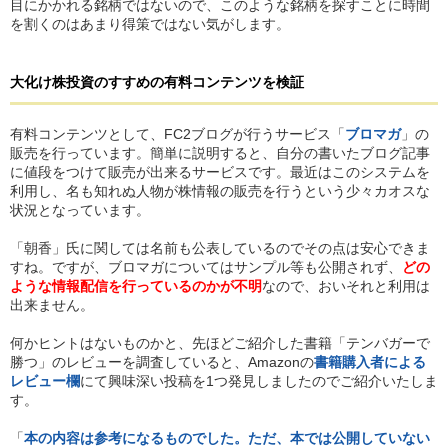
目にかかれる銘柄ではないので、このような銘柄を探すことに時間
を割くのはあまり得策ではない気がします。
大化け株投資のすすめ
の
有料コンテンツを検証
有料コンテンツとして、FC2ブログが行うサービス「
ブロマガ
」の
販売を行っています。簡単に説明すると、自分の書いたブログ記事
に値段をつけて販売が出来るサービスです。最近はこのシステムを
利用し、名も知れぬ人物が株情報の販売を行うという少々カオスな
状況となっています。
「朝香」氏に関しては名前も公表しているのでその点は安心できま
すね。ですが、ブロマガについてはサンプル等も公開されず、
どの
ような情報配信を行っているのかが不明
なので、おいそれと利用は
出来ません。
何かヒントはないものかと、先ほどご紹介した書籍「テンバガーで
勝つ」のレビューを調査していると、Amazonの
書籍購入者による
レビュー欄
にて興味深い投稿を1つ発見しましたのでご紹介いたしま
す。
「
本の内容は参考になるものでした。ただ、本では公開していない