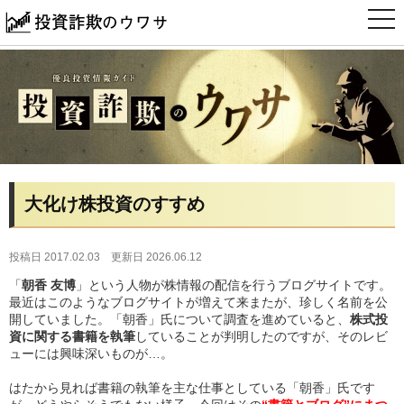
t
o
g
g
l
e
n
a
v
i
g
a
t
i
大化け株投資のすすめ
o
n
投稿日 2017.02.03
更新日 2026.06.12
「
朝香 友博
」という人物が株情報の配信を行うブログサイトです。
最近はこのようなブログサイトが増えて来またが、珍しく名前を公
開していました。「朝香」氏について調査を進めていると、
株式投
資に関する書籍を執筆
していることが判明したのですが、そのレビ
ューには興味深いものが…。
はたから見れば書籍の執筆を主な仕事としている「朝香」氏です