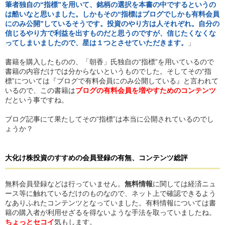
筆者独自の“指標”を用いて、銘柄の選択を本書の中でするというの
は酷いなと思いました。しかもその“指標はブログでしかも有料会員
にのみ公開”しているそうです。投資のやり方は人それぞれ。自分の
信じるやり方で利益を出すものだと思うのですが、信じたくなくな
ってしまいましたので、星は１つとさせていただきます。
」
書籍を購入したものの、「朝香」氏独自の“指標”を用いているので
書籍の内容だけでは分からないというものでした。そしてその“指
標”については『ブログで有料会員にのみ公開している』と言われて
いるので、この書籍は
ブログの有料会員を増やすためのコンテンツ
だという事ですね。
ブログ記事にて果たしてその“指標”は本当に公開されているのでし
ょうか？
大化け株投資のすすめ
の
会員登録の有無、コンテンツ総評
無料会員登録などは行っていません。
無料情報
に関しては経済ニュ
ース等に触れているだけのものなので、ネット上で確認できるよう
なありふれたコンテンツとなっていました。有料情報については書
籍の購入者が利用せざるを得ないような手法を取っていましたね。
ちょっとセコイ
気もします。