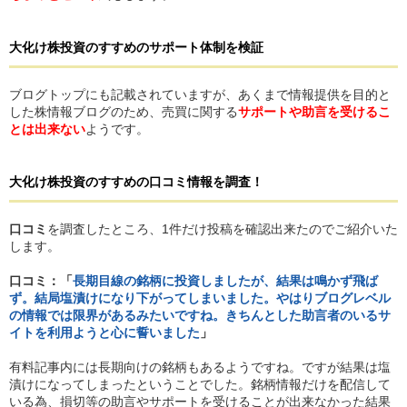
大化け株投資のすすめ
の
サポート体制を検証
ブログトップにも記載されていますが、あくまで情報提供を目的と
した株情報ブログのため、売買に関する
サポートや助言を受けるこ
とは出来ない
ようです。
大化け株投資のすすめ
の
口コミ情報を調査！
口コミ
を調査したところ、1件だけ投稿を確認出来たのでご紹介いた
します。
口コミ：「
長期目線の銘柄に投資しましたが、結果は鳴かず飛ば
ず。結局塩漬けになり下がってしまいました。やはりブログレベル
の情報では限界があるみたいですね。きちんとした助言者のいるサ
イトを利用ようと心に誓いました
」
有料記事内には長期向けの銘柄もあるようですね。ですが結果は塩
漬けになってしまったということでした。銘柄情報だけを配信して
いる為、損切等の助言やサポートを受けることが出来なかった結果