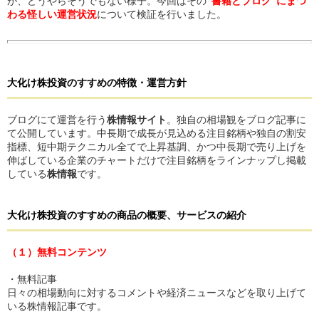
が、どうやらそうでもない様子。今回はその
“書籍とブログ”にまつ
わる怪しい運営状況
について検証を行いました。
大化け株投資のすすめ
の
特徴・運営方針
ブログにて運営を行う
株情報サイト
。独自の相場観をブログ記事に
て公開しています。中長期で成長が見込める注目銘柄や独自の割安
指標、短中期テクニカル全てで上昇基調、かつ中長期で売り上げを
伸ばしている企業のチャートだけで注目銘柄をラインナップし掲載
している
株情報
です。
大化け株投資のすすめ
の
商品の概要、サービスの紹介
（１）無料コンテンツ
・無料記事
日々の相場動向に対するコメントや経済ニュースなどを取り上げて
いる株情報記事です。