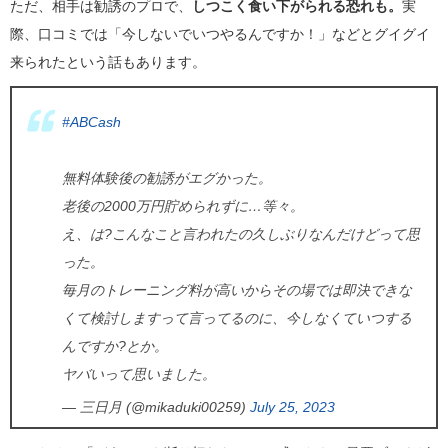
ただ、相手は勧誘のプロで、
しつこく食い下がられる恐れも。
実
際、口コミでは「今しないでいつやるんですか！」などとグイグイ
来られたという話もあります。
#ABCash
無料体験後の勧誘がエグかった。
老後の2000万円貯められずに…等々。
え、は?こんなこと言われたの久しぶりなんだけどって思
った。
毎月のトレーニング料が高いからその場では即決できな
くて検討しますって言ってるのに、今しなくていつする
んですか?とか。
ヤバいって思いました。
— 三日月 (@mikaduki00259)
July 25, 2023