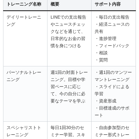
トレーニング名称
概要
サポート内容
デイリートレーニ
LINEでの支出報告
・毎日の支出報告
ング
やニュースチェッ
・経済ニュースの
クなどを通じて、
共有
日常的なお金の習
・進捗管理
慣を身につける
・フィードバック
・相談
・質問
パーソナルトレー
週1回の対面トレー
・週1回のマンツー
ニング
ニング。目標や学
マントレーニング
習ペースに応じ
・スライドによる
て、今の自分に必
学習
要なテーマを学ぶ
・資産形成
・目標達成のサポ
ート
スペシャリストト
毎日1回30分のセ
・自由参加型のセ
レーニング
ミナー学習。スキ
ミナー形式トレー