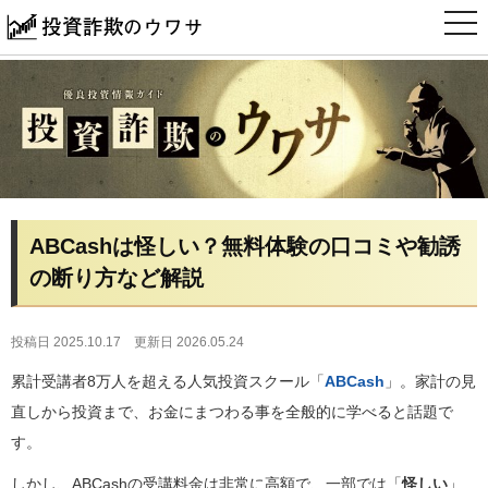
t
o
g
g
l
e
n
a
v
i
g
a
t
i
ABCashは怪しい？無料体験の口コミや勧誘
o
n
の断り方など解説
投稿日 2025.10.17
更新日 2026.05.24
累計受講者8万人を超える人気投資スクール「
ABCash
」。家計の見
直しから投資まで、お金にまつわる事を全般的に学べると話題で
す。
しかし、ABCashの受講料金は非常に高額で、一部では「
怪しい
」