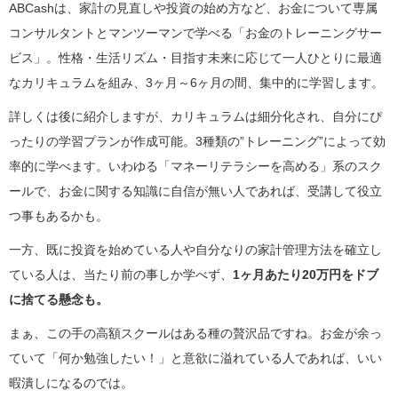
ABCashは、家計の見直しや投資の始め方など、お金について専属
コンサルタントとマンツーマンで学べる「お金のトレーニングサー
ビス」。性格・生活リズム・目指す未来に応じて一人ひとりに最適
なカリキュラムを組み、3ヶ月～6ヶ月の間、集中的に学習します。
詳しくは後に紹介しますが、カリキュラムは細分化され、自分にぴ
ったりの学習プランが作成可能。3種類の”トレーニング”によって効
率的に学べます。いわゆる「マネーリテラシーを高める」系のスク
ールで、お金に関する知識に自信が無い人であれば、受講して役立
つ事もあるかも。
一方、既に投資を始めている人や自分なりの家計管理方法を確立し
ている人は、当たり前の事しか学べず、
1ヶ月あたり20万円をドブ
に捨てる懸念も。
まぁ、この手の高額スクールはある種の贅沢品ですね。お金が余っ
ていて「何か勉強したい！」と意欲に溢れている人であれば、いい
暇潰しになるのでは。