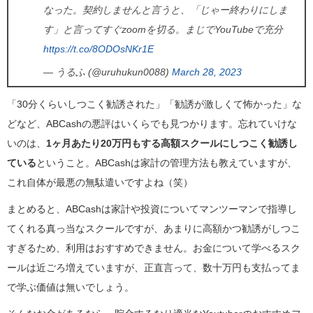
なった。契約しませんと言うと、「じゃー終わりにしま
す」と言ってすぐzoomを切る。まじでYouTubeで充分
https://t.co/8ODOsNKr1E
— うるふ (@uruhukun0088)
March 28, 2023
「30分くらいしつこく勧誘された」「勧誘が激しくて怖かった」な
どなど、ABCashの悪評はいくらでも見つかります。忘れていけな
いのは、
1ヶ月あたり20万円もする高額スクールにしつこく勧誘し
ている
ということ。ABCashは家計の管理方法も教えていますが、
これ自体が最悪の無駄遣いですよね（笑）
まとめると、ABCashは家計や投資についてマンツーマンで指導し
てくれる真っ当なスクールですが、あまりに高額かつ勧誘がしつこ
すぎるため、利用はおすすめできません。お金について学べるスク
ールは近ごろ増えていますが、正直言って、数十万円も支払ってま
で学ぶ価値は無いでしょう。