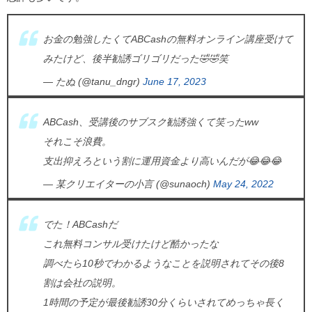
お金の勉強したくてABCashの無料オンライン講座受けて
みたけど、後半勧誘ゴリゴリだった🤣🤣笑
— たぬ (@tanu_dngr)
June 17, 2023
ABCash、受講後のサブスク勧誘強くて笑ったww
それこそ浪費。
支出抑えろという割に運用資金より高いんだが😂😂😂
— 某クリエイターの小言 (@sunaoch)
May 24, 2022
でた！ABCashだ
これ無料コンサル受けたけど酷かったな
調べたら10秒でわかるようなことを説明されてその後8
割は会社の説明。
1時間の予定が最後勧誘30分くらいされてめっちゃ長く