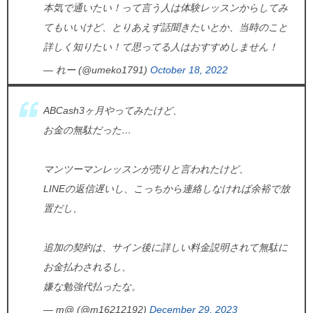
本気で通いたい！って言う人は体験レッスンからしてみ
てもいいけど、とりあえず話聞きたいとか、当時のこと
詳しく知りたい！て思ってる人はおすすめしません！
— れー (@umeko1791)
October 18, 2022
ABCash3ヶ月やってみたけど、
お金の無駄だった…
マンツーマンレッスンが売りと言われたけど、
LINEの返信遅いし、こっちから連絡しなければ余裕で放
置だし、
追加の契約は、サイン後に詳しい料金説明されて無駄に
お金払わされるし、
嫌な勉強代払ったな。
— m@ (@m16212192)
December 29, 2023