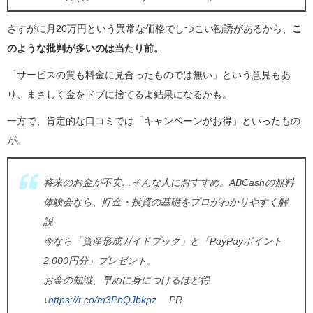
さすがに月20万円という異常な価格でしつこい勧誘があるから、
こ
のような批判が多いのは当たり前。
「サービスの質も料金に見合ったものでは無い」という意見もあ
り、まさしく金をドブに捨てるよ結果になるかも。
一方で、肯定的な口コミでは「キャンペーンがお得」といったもの
が。
将来のお金が不安…そんな人におすすめ。ABCashの無料
体験会なら、貯金・投資の基礎をプロがわかりやすく解
説
今なら「資産形成ガイドブック」と「PayPayポイント
2,000円分」プレゼント。
お金の知識、早めに身につけるほど得
↓
https://t.co/m3PbQJbkpz
PR