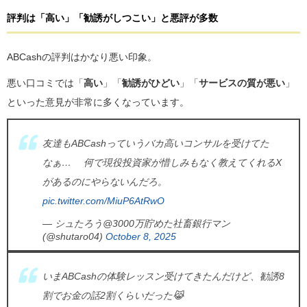
評判は「高い」「勧誘がしつこい」と悪評が多数
ABCashの評判はかなり悪い印象。
悪い口コミでは「
高い
」「
勧誘がひどい
」「
サービスの質が悪い
」
といった意見が非常に多くなっています。
友達もABCashっていうバカ高いコンサルを受けてた
なぁ… 何で現役投資家が惜しみもなく教えてくれるX
があるのにやらないんだろ。
pic.twitter.com/MiuP6AtRwO
— シュたろう@3000万貯めた社畜銀行マン
(@shutaro04)
October 8, 2025
いまABCashの体験レッスン受けてきたんだけど、勧誘8
割でお金の話2割くらいだった😹