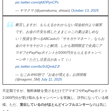
pic.twitter.com/qfdOPynCPv
— ヤマクマ (@yamakuma_shisan)
October 13, 2025
断言しますが、もらえるかわからない現金給付より確実
です。お金の不安を残したままじゃこの夏は楽しめな
い！投資を学べるABCashの「サキガケマネー！」ならお
金のモヤモヤがスッと解消。しかも期間限定で全員にア
マギフかPayPayポイントが2000円分もらえるキャンペ
ーン中！ただし注意点があって（↓）
pic.twitter.com/bc5UQmbZJf
— なごみ＠60秒で『お金が増える』お得情報
(@nagomi_SM)
July 11, 2025
不定期ですが、無料体験を受けるだけでアマギフやPayPayポイント
2,000円分が受け取れるキャンペーンを実施し、評判になっている模
様。ただ、
宣伝しているのがほとんどインフルエンサー
なのは気に