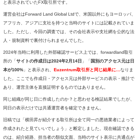
と表示されていたFX取引所です。
運営会社はForward Land Global Ltdで、米国以外にもヨーロッパ、
アフリカ、アジアに支社を持つと当時のサイトには記載されていま
した。ただし、今回の調査では、その会社表示や支社網を公的な法
人・規制資料で裏付けられませんでした。
2024年当時に利用した外部確認サービス上では、forwardland取引
所の「
サイトの作成日は2024年2月14日
」「
国別のアクセス元は日
本が100%
」と表示され、
Euzentrum取引所と同じ結果に…
なりま
した。ここでも作成日・アクセス元は外部サービスの表示・推計で
あり、運営主体を直接証明するものではありません。
同じ組織が同じ日に作成したのか？と思わせる検証結果でしたが、
同日の表示だけでは共通運営者を確定できません。
旧稿では「横田昇が紹介する取引所は全て同一の悪徳業者によって
作成されたと見ていいでしょう」と断定しました。現在確認できる
のは、紹介経路、担当者の類似文面、当時のサイト表示に共通点が