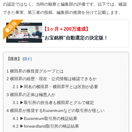
の認定ではなく、当時の観察と編集部の評価です。以下では、確認
できた事実、第三者の投稿、編集部の推測を分けて記載します。
【1ヶ月＋200万達成】
"お宝銘柄"自動選定の決定版！
【目次】
[
隠す
]
1
横田昇の株投資グループとは
2
横田昇の経歴・現在・公式情報は確認できるか
2.1
▶同名の横田昇・横田昇平とは区別が必要
3
横田昇の正体は極悪人か
3.1
▶取引所の担当者も横田昇とグルで確定
4
横田昇が推奨するEuzentrumなどの取引所が怪しい
4.1
▶Euzentrum取引所の検証結果
4.2
▶forwardland取引所の検証結果