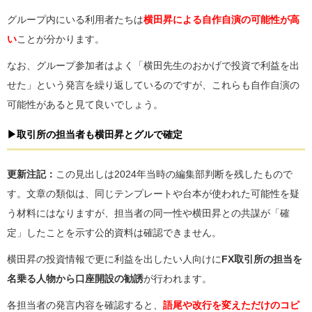
グループ内にいる利用者たちは
横田昇による自作自演の可能性が高
い
ことが分かります。
なお、グループ参加者はよく「横田先生のおかげで投資で利益を出
せた」という発言を繰り返しているのですが、これらも自作自演の
可能性があると見て良いでしょう。
▶取引所の担当者も横田昇とグルで確定
更新注記：
この見出しは2024年当時の編集部判断を残したもので
す。文章の類似は、同じテンプレートや台本が使われた可能性を疑
う材料にはなりますが、担当者の同一性や横田昇との共謀が「確
定」したことを示す公的資料は確認できません。
横田昇の投資情報で更に利益を出したい人向けに
FX取引所の担当を
名乗る人物から口座開設の勧誘
が行われます。
各担当者の発言内容を確認すると、
語尾や改行を変えただけのコピ