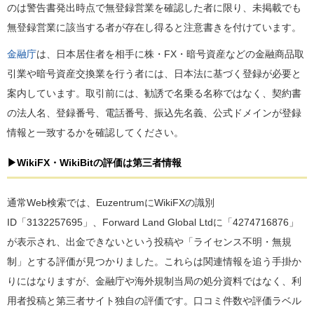
のは警告書発出時点で無登録営業を確認した者に限り、未掲載でも
無登録営業に該当する者が存在し得ると注意書きを付けています。
金融庁
は、日本居住者を相手に株・FX・暗号資産などの金融商品取
引業や暗号資産交換業を行う者には、日本法に基づく登録が必要と
案内しています。取引前には、勧誘で名乗る名称ではなく、契約書
の法人名、登録番号、電話番号、振込先名義、公式ドメインが登録
情報と一致するかを確認してください。
▶WikiFX・WikiBitの評価は第三者情報
通常Web検索では、EuzentrumにWikiFXの識別
ID「3132257695」、Forward Land Global Ltdに「4274716876」
が表示され、出金できないという投稿や「ライセンス不明・無規
制」とする評価が見つかりました。これらは関連情報を追う手掛か
りにはなりますが、金融庁や海外規制当局の処分資料ではなく、利
用者投稿と第三者サイト独自の評価です。口コミ件数や評価ラベル