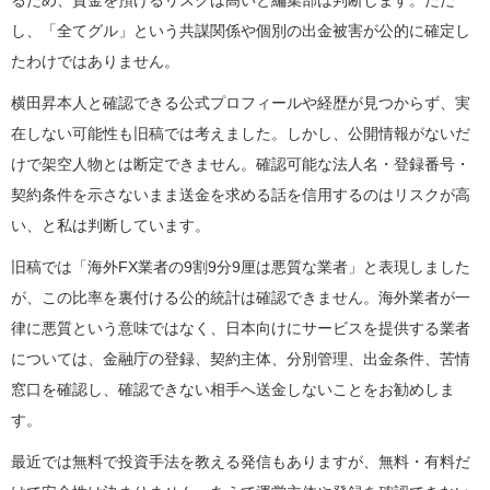
るため、資金を預けるリスクは高いと編集部は判断します。ただ
し、「全てグル」という共謀関係や個別の出金被害が公的に確定し
たわけではありません。
横田昇本人と確認できる公式プロフィールや経歴が見つからず、実
在しない可能性も旧稿では考えました。しかし、公開情報がないだ
けで架空人物とは断定できません。確認可能な法人名・登録番号・
契約条件を示さないまま送金を求める話を信用するのはリスクが高
い、と私は判断しています。
旧稿では「海外FX業者の9割9分9厘は悪質な業者」と表現しました
が、この比率を裏付ける公的統計は確認できません。海外業者が一
律に悪質という意味ではなく、日本向けにサービスを提供する業者
については、金融庁の登録、契約主体、分別管理、出金条件、苦情
窓口を確認し、確認できない相手へ送金しないことをお勧めしま
す。
最近では無料で投資手法を教える発信もありますが、無料・有料だ