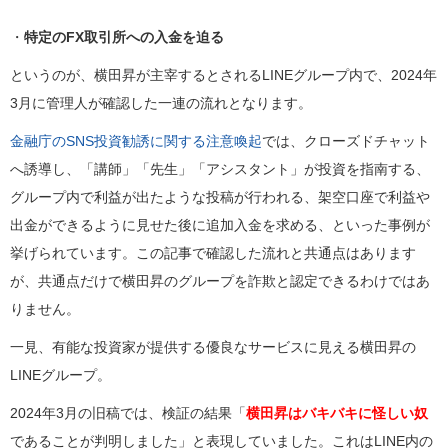
・
特定のFX取引所への入金を迫る
というのが、横田昇が主宰するとされるLINEグループ内で、2024年
3月に管理人が確認した一連の流れとなります。
金融庁のSNS投資勧誘に関する注意喚起
では、クローズドチャット
へ誘導し、「講師」「先生」「アシスタント」が投資を指南する、
グループ内で利益が出たような投稿が行われる、架空口座で利益や
出金ができるように見せた後に追加入金を求める、といった事例が
挙げられています。この記事で確認した流れと共通点はあります
が、共通点だけで横田昇のグループを詐欺と認定できるわけではあ
りません。
一見、有能な投資家が提供する優良なサービスに見える横田昇の
LINEグループ。
2024年3月の旧稿では、検証の結果「
横田昇はバキバキに怪しい奴
であることが判明しました」と表現していました。これはLINE内の