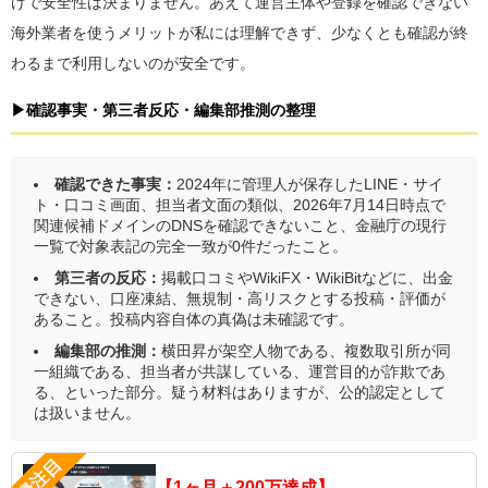
けで安全性は決まりません。あえて運営主体や登録を確認できない
海外業者を使うメリットが私には理解できず、少なくとも確認が終
わるまで利用しないのが安全です。
▶確認事実・第三者反応・編集部推測の整理
確認できた事実：
2024年に管理人が保存したLINE・サイ
ト・口コミ画面、担当者文面の類似、2026年7月14日時点で
関連候補ドメインのDNSを確認できないこと、金融庁の現行
一覧で対象表記の完全一致が0件だったこと。
第三者の反応：
掲載口コミやWikiFX・WikiBitなどに、出金
できない、口座凍結、無規制・高リスクとする投稿・評価が
あること。投稿内容自体の真偽は未確認です。
編集部の推測：
横田昇が架空人物である、複数取引所が同
一組織である、担当者が共謀している、運営目的が詐欺であ
る、といった部分。疑う材料はありますが、公的認定として
は扱いません。
【1ヶ月＋200万達成】