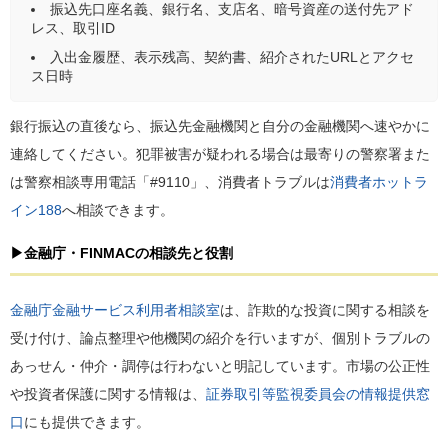
振込先口座名義、銀行名、支店名、暗号資産の送付先アド
レス、取引ID
入出金履歴、表示残高、契約書、紹介されたURLとアクセ
ス日時
銀行振込の直後なら、振込先金融機関と自分の金融機関へ速やかに
連絡してください。犯罪被害が疑われる場合は最寄りの警察署また
は警察相談専用電話「#9110」、消費者トラブルは
消費者ホットラ
イン188
へ相談できます。
▶金融庁・FINMACの相談先と役割
金融庁金融サービス利用者相談室
は、詐欺的な投資に関する相談を
受け付け、論点整理や他機関の紹介を行いますが、個別トラブルの
あっせん・仲介・調停は行わないと明記しています。市場の公正性
や投資者保護に関する情報は、
証券取引等監視委員会の情報提供窓
口
にも提供できます。