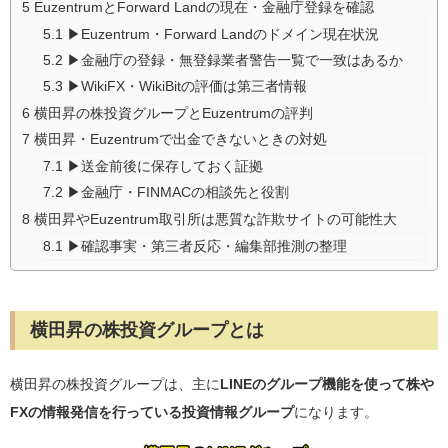
5
EuzentrumとForward Landの現在・金融庁登録を確認
5.1
▶Euzentrum・Forward Landのドメイン現在状況
5.2
▶金融庁の登録・無登録業者警告一覧で一致はあるか
5.3
▶WikiFX・WikiBitの評価は第三者情報
6
横田昇の株投資グループとEuzentrumの評判
7
横田昇・Euzentrumで出金できないときの対処
7.1
▶送金前後に保存しておく証拠
7.2
▶金融庁・FINMACの相談先と役割
8
横田昇やEuzentrum取引所は悪質な詐欺サイトの可能性大
8.1
▶確認事実・第三者反応・編集部推測の整理
横田昇の株投資グループとは
横田昇の株投資グループは、主に
LINEのグループ機能を使って株や
FXの情報発信を行っている投資情報グループ
になります。