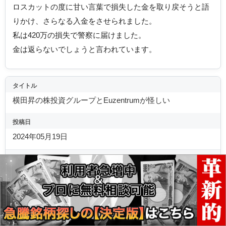
ロスカットの度に甘い言葉で損失した金を取り戻そうと語
りかけ、さらなる入金をさせられました。
私は420万の損失で警察に届けました。
金は返らないでしょうと言われています。
タイトル
横田昇の株投資グループとEuzentrumが怪しい
投稿日
2024年05月19日
投稿者名
ピシ
評価
評価なし