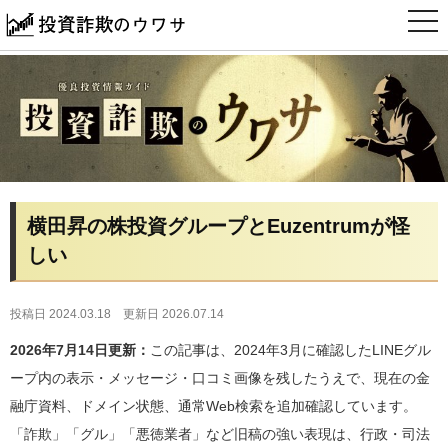
t
o
g
g
l
e
n
a
v
i
g
a
t
i
横田昇の株投資グループとEuzentrumが怪
o
n
しい
投稿日 2024.03.18
更新日 2026.07.14
2026年7月14日更新：
この記事は、2024年3月に確認したLINEグル
ープ内の表示・メッセージ・口コミ画像を残したうえで、現在の金
融庁資料、ドメイン状態、通常Web検索を追加確認しています。
「詐欺」「グル」「悪徳業者」など旧稿の強い表現は、行政・司法