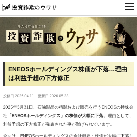
t
o
g
g
l
e
n
a
v
i
g
a
t
i
ENEOSホールディングス株価が下落…理由
o
n
は利益予想の下方修正
投稿日 2025.04.11
更新日 2026.05.23
2025年3月31日、石油製品の精製および販売を行うENEOSの持株会
社
「ENEOSホールディングス」の株価が大幅に下落
。理由として、
利益予想の下方修正が発表された事が挙げられています。
今回は、ENEOSホールディングスの会社概要・株価が大幅に下落し