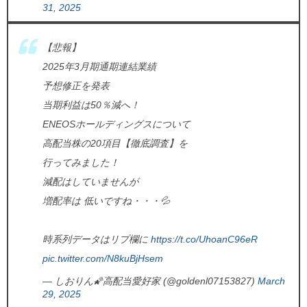
31, 2025
【悲報】
2025年3月期通期連結業績
予想修正を発表
当期利益は50％減へ！
ENEOSホールディングスについて
高配当株の20項目【徹底調査】を
行ってみました！
減配はしていませんが
増配率は 低いですね・・・💦
時系列データはリプ欄に
https://t.co/UhoanC96eR
pic.twitter.com/N8kuBjHsem
— しおりん🌠高配当愛好家 (@goldenl07153827)
March
29, 2025