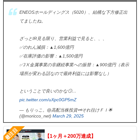
ENEOSホールディングス（5020）、結構な下方修正出
てましたね。
ざっとIR見る限り、営業利益で見ると、、、
✅のれん減損：▲1,600億円
✅在庫評価の影響：▲1,500億円
✅JⅩ金属事業の非継続事業への振替：▲900億円（表示
場所が変わる話なので最終利益には影響なし）
ということで良いのかな🙄…
pic.twitter.com/uXpc0GP5mZ
— もりっこ。@高配当株投資🗝️それ往けＦＩ🌟
(@moricco_net)
March 29, 2025
【1ヶ月＋200万達成】