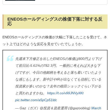
ENEOSホールディングスの株価下落に対する反
応
ENEOSホールディングスの株価が大幅に下落したことを受けて、ネ
ット上ではどのような反応を見せていたでしょうか。
先週末下方修正を出したENEOSの株価は800円より下げ
て前日比-5.61%の782.3円。一般的に考えれば大きな下
げですが、今日の他銘柄を考えると落ち着いていたよう
な感じもします。新中計やIRが出なくても信頼している
投資家が多いのかな？去年の植田ショックぐらい下がる
と買われますかね。
https://t.co/v99JNVyXKt
pic.twitter.com/a5pCp51ldc
— Gaz（ガズ）@投資＆資産運用 (@gazooblog)
March