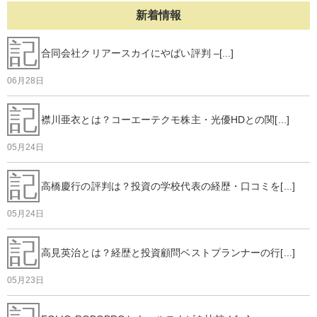
新着情報
記
合同会社クリアースカイにやばい評判 –[...]
06月28日
記
襟川亜衣とは？コーエーテクモ株主・光優HDとの関[...]
05月24日
記
高橋慶行の評判は？投資の学校代表の経歴・口コミを[...]
05月24日
記
高見英治とは？経歴と投資顧問ベストプランナーの行[...]
05月23日