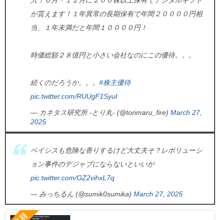
入！６月・１２月に２００株以上保有でデジタルギフト
が貰えます！１年異常の長期保有で年間２００００円相
当、１年未満だと年間１００００円！
時価総額２８億円と小さい会社なのにこの優待。。。
続くのだろうか。。。
#株主優待
pic.twitter.com/RUUgF1SyuI
— カネタス研究所 -とり丸- (@torimaru_fire)
March 27,
2025
ベイシスも危険な香りするけど大丈夫そ？レボリューシ
ョン事件のデジャブにならないといいが
pic.twitter.com/GZ2vihxL7q
— みっちるん (@sumik0sumika)
March 27, 2025