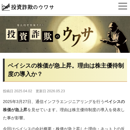
t
o
g
g
l
e
n
a
v
i
g
a
t
i
ベイシスの株価が急上昇。理由は株主優待制
o
n
度の導入か？
投稿日 2025.04.02
更新日 2026.05.23
2025年3月27日、通信インフラエンジニアリングを行う
ベイシスの
株価が急上昇
を見せています。理由は株主優待制度の導入を発表し
た事が影響。
今回はベイシスの会社概要・株価が急上昇した理由・ネット上の反