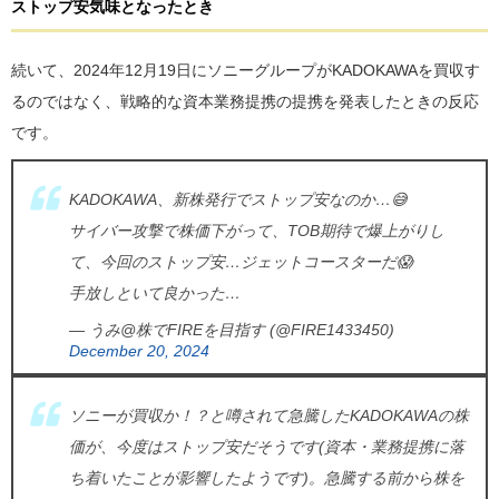
ストップ安気味となったとき
続いて、2024年12月19日にソニーグループがKADOKAWAを買収す
るのではなく、戦略的な資本業務提携の提携を発表したときの反応
です。
KADOKAWA、新株発行でストップ安なのか…😅
サイバー攻撃で株価下がって、TOB期待で爆上がりし
て、今回のストップ安…ジェットコースターだ😱
手放しといて良かった…
— うみ@株でFIREを目指す (@FIRE1433450)
December 20, 2024
ソニーが買収か！？と噂されて急騰したKADOKAWAの株
価が、今度はストップ安だそうです(資本・業務提携に落
ち着いたことが影響したようです)。急騰する前から株を