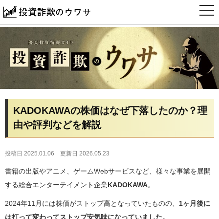
t
o
g
g
l
e
n
a
v
i
g
a
t
i
KADOKAWAの株価はなぜ下落したのか？理
o
n
由や評判などを解説
投稿日 2025.01.06
更新日 2026.05.23
書籍の出版やアニメ、ゲームWebサービスなど、様々な事業を展開
する総合エンターテイメント企業
KADOKAWA
。
2024年11月には株価がストップ高となっていたものの、
1ヶ月後に
は打って変わってストップ安気味になっていました。