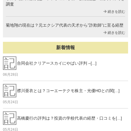
調査
続きを読む
菊地翔の現在は？元エクシア代表の天才から”詐欺師”に至る経歴
続きを読む
新着情報
記
合同会社クリアースカイにやばい評判 –[...]
06月28日
記
襟川亜衣とは？コーエーテクモ株主・光優HDとの関[...]
05月24日
記
高橋慶行の評判は？投資の学校代表の経歴・口コミを[...]
05月24日