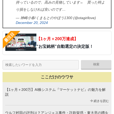
持っているので、高みの見物しています← 買った時よ
り損をしなければ良いのです…
— 神崎小春/くまもとのやぼう1300 (@otagirllove)
December 20, 2024
【1ヶ月＋200万達成】
"お宝銘柄"自動選定の決定版！
ここだけのウワサ
【1ヶ月＋200万】AI株システム『マーケットナビ』の魅力を解
説
続きを読む
ウルフ村田の評判は？アンジェス事件・詐欺疑惑・東大卒の噂を