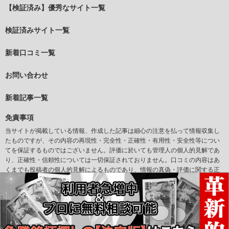
【検証済み】優秀なサイト一覧
検証済みサイト一覧
新着口コミ一覧
お問い合わせ
新着記事一覧
免責事項
当サイトが掲載している情報、作成した記事は細心の注意を払って情報収集し
たものですが、その内容の再現性・完全性・正確性・有用性・安全性等につい
てを保証するものではございません。評価に於いても管理人の個人的見解であ
り、正確性・信頼性については一切保証されておりません。口コミの内容はあ
くまでも投稿者の個人的見解によるものであり、情報の真偽・評価に関する正
確性については一切保証されておりません。また当サイトからリンクされてい
るサイトについて、その掲載情報の正確性、合法性等を当社が保証するもので
はありません。万一、リンク先サイトの利用につき問題が生じた場合、当サイ
トは一切の責任を負いかねますので、利用者ご自身の責任で対処してくださ
い。