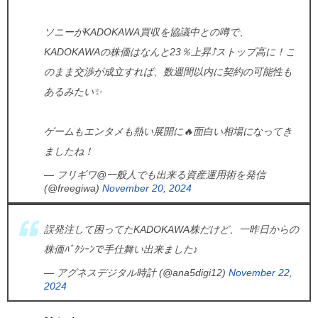
ソニーがKADOKAWA買収を協議中との噂で、
KADOKAWAの株価はなんと23％上昇⤴️ストップ高に！こ
のまま交渉が成立すれば、数週間以内に契約の可能性も
あるみたい✨
ゲームもエンタメも熱い展開に🔥面白い相場になってき
ましたね！
— フリギワ@一般人でも出来る資産運用術を発信
(@freegiwa)
November 20, 2024
誤発注して困ってたKADOKAWA株だけど、一昨日からの
株価ﾊﾞｸｼｰﾝで手仕舞い出来ました♪
— アグネスデジタル時計 (@ana5digi12)
November 22,
2024