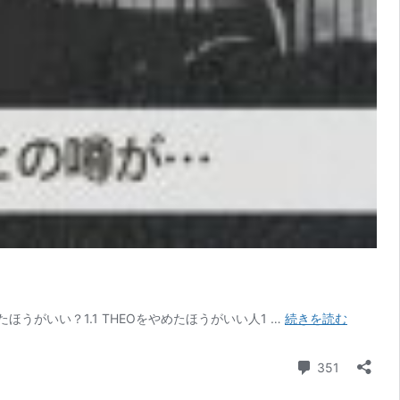
THEO
めたほうがいい？1.1 THEOをやめたほうがいい人1 …
続きを読む
は
や
コメント
351
め
た